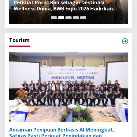
n
Perkuat Posisi Bali sebagai Destinasi
F
Wellness Dunia, BWB Expo 2026 Hadirkan
I
Exhibitor Nasional dan Global
K
Tourism
Ancaman Penipuan Berbasis AI Meningkat,
Satgas Pasti Perkuat Penindakan dan