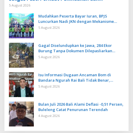
Pengembangan Aplikasi Anti Penipuan
5 August 2026
Mudahkan Peserta Bayar Iuran, BPJS
Luncurkan Nadi JKN dengan Mekanisme
Menabung
5 August 2026
Gagal Diselundupkan ke Jawa, 284 Ekor
Burung Tanpa Dokumen Dilepasliarkan
Cegah Ancaman Penyakit
5 August 2026
Isu Informasi Dugaan Ancaman Bom di
Bandara Ngurah Rai Bali Tidak Benar,
Operasional Penerbangan Lancar
5 August 2026
Bulan Juli 2026 Bali Alami Deflasi -0,51 Persen,
Buleleng Catat Penurunan Terendah
4 August 2026