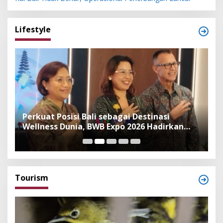
Lifestyle
n
Perkuat Posisi Bali sebagai Destinasi
F
Wellness Dunia, BWB Expo 2026 Hadirkan
I
Exhibitor Nasional dan Global
K
Tourism