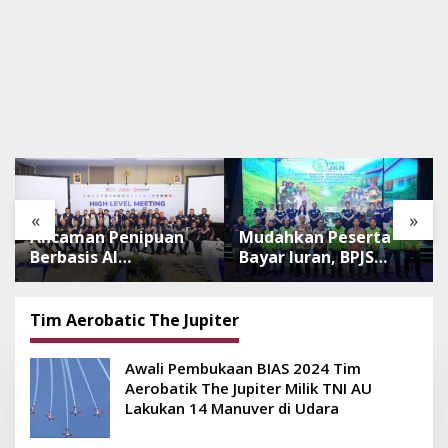
«
»
Ancaman Penipuan
Mudahkan Peserta
Berbasis AI
Bayar Iuran, BPJS
Meningkat, Satgas
Luncurkan Nadi JKN
Pasti Perkuat
dengan Mekanisme
Penindakan dan
Menabung
Tim Aerobatic The Jupiter
Pengembangan
Aplikasi Anti
Awali Pembukaan BIAS 2024 Tim
Penipuan
Aerobatik The Jupiter Milik TNI AU
Lakukan 14 Manuver di Udara