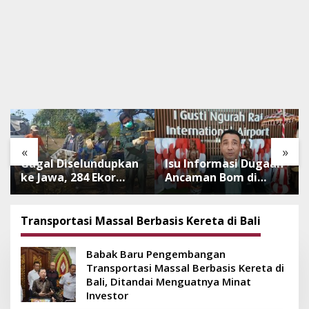
«
»
Gagal Diselundupkan
Isu Informasi Dugaan
ke Jawa, 284 Ekor
Ancaman Bom di
Burung Tanpa
Bandara Ngurah Rai
Dokumen
Bali Tidak Benar,
Dilepasliarkan Cegah
Operasional
Transportasi Massal Berbasis Kereta di Bali
Ancaman Penyakit
Penerbangan Lancar
Babak Baru Pengembangan
Transportasi Massal Berbasis Kereta di
Bali, Ditandai Menguatnya Minat
Investor