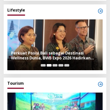
Lifestyle
n
Perkuat Posisi Bali sebagai Destinasi
F
Wellness Dunia, BWB Expo 2026 Hadirkan
I
Exhibitor Nasional dan Global
K
Tourism