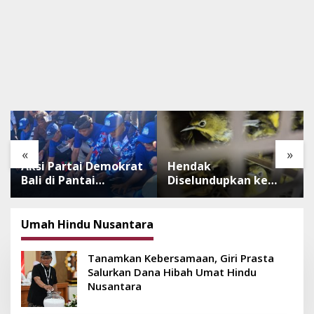
«
»
Aksi Partai Demokrat
Hendak
Bali di Pantai
Diselundupkan ke
Lembeng, Rawat
Pulau Dewata, 482
Lingkungan hingga
Ekor Burung dari NTB
Lepas Ratusan Tukik
Diamankan Karantina
Umah Hindu Nusantara
Bedawang Nala
Bali
Tanamkan Kebersamaan, Giri Prasta
Salurkan Dana Hibah Umat Hindu
Nusantara