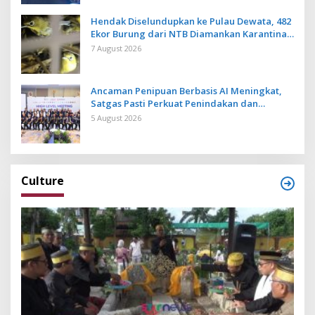
Hendak Diselundupkan ke Pulau Dewata, 482
Ekor Burung dari NTB Diamankan Karantina
Bali
7 August 2026
Ancaman Penipuan Berbasis AI Meningkat,
Satgas Pasti Perkuat Penindakan dan
Pengembangan Aplikasi Anti Penipuan
5 August 2026
Culture