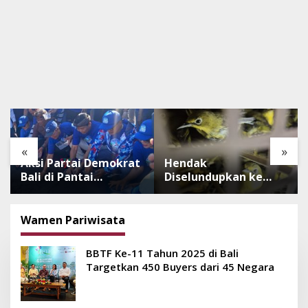
«
»
Aksi Partai Demokrat
Hendak
Bali di Pantai
Diselundupkan ke
Lembeng, Rawat
Pulau Dewata, 482
Lingkungan hingga
Ekor Burung dari NTB
Lepas Ratusan Tukik
Diamankan Karantina
Wamen Pariwisata
Bedawang Nala
Bali
BBTF Ke-11 Tahun 2025 di Bali
Targetkan 450 Buyers dari 45 Negara