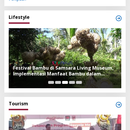
Lifestyle
Festival Bambu di Samsara Living Museum,
P
Implementasi Manfaat Bambu dalam
B
Kepercayaan Adat dan Budaya Bali
F
Tourism