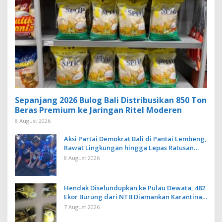
Sepanjang 2026 Bulog Bali Distribusikan 850 Ton
Beras Premium ke Jaringan Ritel Moderen
8 August 2026
Aksi Partai Demokrat Bali di Pantai Lembeng,
Rawat Lingkungan hingga Lepas Ratusan
Tukik Bedawang Nala
8 August 2026
Hendak Diselundupkan ke Pulau Dewata, 482
Ekor Burung dari NTB Diamankan Karantina
Bali
7 August 2026