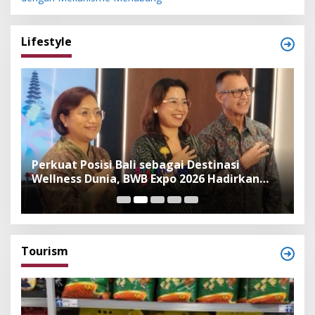
Lifestyle
n
Perkuat Posisi Bali sebagai Destinasi
F
Wellness Dunia, BWB Expo 2026 Hadirkan
I
Exhibitor Nasional dan Global
K
Tourism