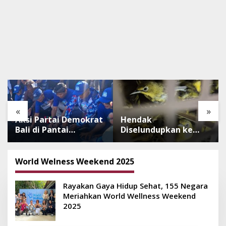
«
»
Aksi Partai Demokrat
Hendak
Bali di Pantai
Diselundupkan ke
Lembeng, Rawat
Pulau Dewata, 482
Lingkungan hingga
Ekor Burung dari NTB
Lepas Ratusan Tukik
Diamankan Karantina
World Welness Weekend 2025
Bedawang Nala
Bali
Rayakan Gaya Hidup Sehat, 155 Negara
Meriahkan World Wellness Weekend
2025