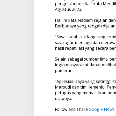
pengetahuan kita,” kata Mendi
s
i
Agustus 2023.
a
Hal ini kata Nadiem sejalan d
Berbudaya yang tengah dijalan
“Saya sudah cek langsung kond
saya agar menjaga dan merawa
hasil repatriasi yang secara 
Selain sebagai sumber ilmu pe
ingin masyarakat dapat meliha
pameran.
“Apresiasi saya yang setinggi-
Marsudi dan tim Kemenlu, Pemer
petugas yang memastikan benda
ucapnya.
Follow and share
Google News