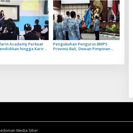
darin Academy Perkuat
Pengukuhan Pengurus BMPS
endidikan hingga Karir
Provinsi Bali, Dewan Pimpinan
onesia dan Tiongkok
Pusat Kukuhkan Made Sumitra
Chandra sebagai Ketua
Pedoman Media Siber