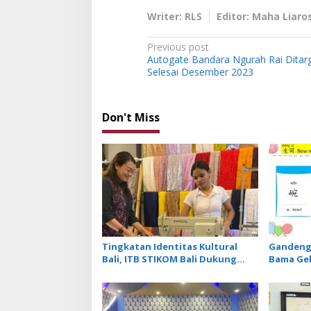
Writer: RLS
Editor: Maha Liaro
P
Previous post
Autogate Bandara Ngurah Rai Ditar
o
Selesai Desember 2023
s
t
Don't Miss
n
a
v
i
g
a
t
Tingkatan Identitas Kultural
Gandeng 
i
Bali, ITB STIKOM Bali Dukung
Bama Gel
!eberlanjutan Usaha Perempuan
Khusus M
o
Pengrajin Kebaya
Menu Re
n