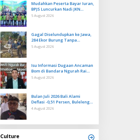
Mudahkan Peserta Bayar Iuran,
BPJS Luncurkan Nadi JKN
dengan Mekanisme Menabung
5 August 2026
Gagal Diselundupkan ke Jawa,
284 Ekor Burung Tanpa
Dokumen Dilepasliarkan Cegah
5 August 2026
Ancaman Penyakit
Isu Informasi Dugaan Ancaman
Bom di Bandara Ngurah Rai
Bali Tidak Benar, Operasional
5 August 2026
Penerbangan Lancar
Bulan Juli 2026 Bali Alami
Deflasi -0,51 Persen, Buleleng
Catat Penurunan Terendah
4 August 2026
Culture