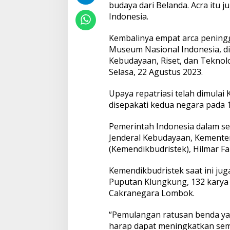
budaya dari Belanda. Acra itu 
a
s
Indonesia.
a
r
Kembalinya empat arca peningga
i
Museum Nasional Indonesia, di
D
Kebudayaan, Riset, dan Teknol
i
r
Selasa, 22 Agustus 2023.
e
p
Upaya repatriasi telah dimulai
a
disepakati kedua negara pada 10
t
r
Pemerintah Indonesia dalam se
i
a
Jenderal Kebudayaan, Kementer
s
(Kemendikbudristek), Hilmar Far
i
k
Kemendikbudristek saat ini ju
e
Puputan Klungkung, 132 karya 
I
n
Cakranegara Lombok.
d
o
“Pemulangan ratusan benda ya
n
harap dapat meningkatkan se
e