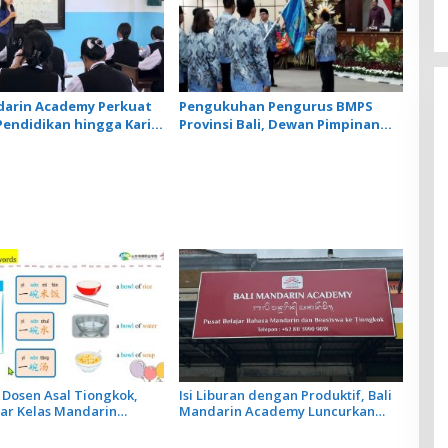
darin Academy Perkuat
Pengukuhan Pengurus BMPS
Pendidikan hingga Karir
Provinsi Bali, Dewan Pimpinan
onesia dan Tiongkok
Pusat Kukuhkan Made Sumitra
Chandra sebagai Ketua
Dosen Asal Tiongkok,
Isi Liburan dengan Produktif, Bali
ar Kelas Mandarin
Mandarin Academy Luncurkan
edia Bahas Cara Pesan
Kelas Online Super Intensif
toran