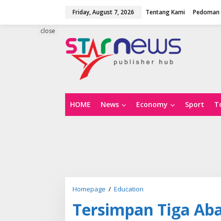
S
Friday, August 7, 2026
Tentang Kami
Pedoman 
k
i
p
close
t
o
c
o
n
t
e
n
HOME
News
Economy
Sport
T
t
Homepage
/
Education
T
e
Tersimpan Tiga Aba
r
s