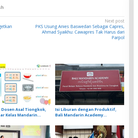
sh
Next post
getkan
PKS Usung Anies Baswedan Sebagai Capres,
Ahmad Syaikhu: Cawapres Tak Harus dari
Parpol
Dosen Asal Tiongkok,
Isi Liburan dengan Produktif,
ar Kelas Mandarin
Bali Mandarin Academy
edia Bahas Cara Pesan
Luncurkan Kelas Online Super
storan
Intensif