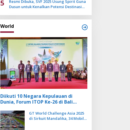
5
Resmi Dibuka, SVF 2025 Usung Spirit Guna
Dusun untuk Kenalkan Potensi Destinasi
Wisata Sanur
World
Diikuti 10 Negara Kepulauan di
Dunia, Forum ITOP Ke-26 di Bali
Angkat Pariwisata Kebugaran
Berbasis Alam dan Budaya
GT World Challenge Asia 2025
di Sirkuit Mandalika, 34 Mobil
Balap Dunia Bakal Adu
Kecepatan