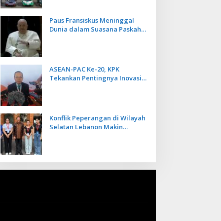
Paus Fransiskus Meninggal
Dunia dalam Suasana Paskah
di Usia 88 Tahun
ASEAN-PAC Ke-20, KPK
Tekankan Pentingnya Inovasi
Teknologi dalam
Pemberantasan Korupsi
Konflik Peperangan di Wilayah
Selatan Lebanon Makin
Memanas, PMI Asal Bali
Dipulangkan ke Indonesia