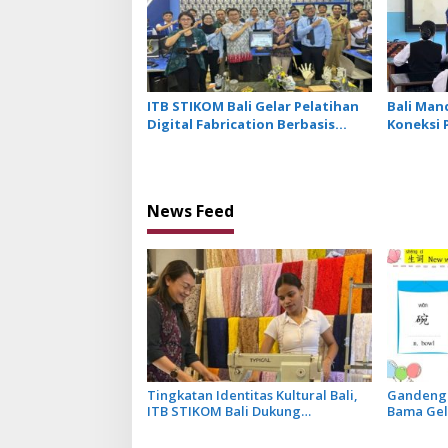
ITB STIKOM Bali Gelar Pelatihan
Bali Man
Digital Fabrication Berbasis
Koneksi 
Teknologi 3D Scanner
bagi Ind
News Feed
Tingkatan Identitas Kultural Bali,
Gandeng 
ITB STIKOM Bali Dukung
Bama Gel
!eberlanjutan Usaha Perempuan
Khusus M
Pengrajin Kebaya
Menu Res