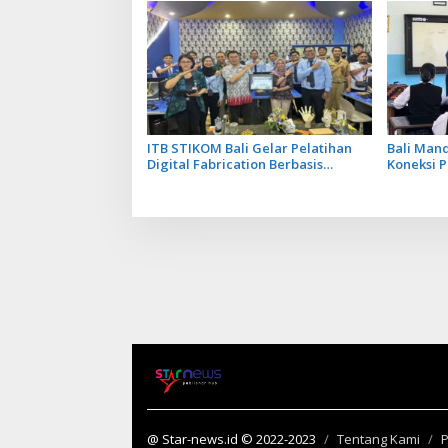
ITB STIKOM Bali Gelar Pelatihan
Bali Man
Digital Fabrication Berbasis
Koneksi P
Teknologi 3D Scanner
bagi Ind
@ Star-news.id © 2022-2023
Tentang Kami