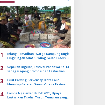
1
Jelang Ramadhan, Warga Kampung Bugis
Lingkungan Adat Suwung Gelar Tradisi
Ziarah Akbar
2
Sepekan Digelar, Festival Pandawa Ke-14
sebagai Ajang Promosi dan Lestarikan
Budaya Bali
3
Fruit Carving Berkonsep Biota Laut
Menutup Gelaran Sanur Village Festival
2025
4
Lomba Ngelawar di SVF 2025, Upaya
Lestarikan Tradisi Turun Temurun yang
Mulai Pudar