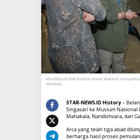
r
c
a
P
e
n
i
n
g
g
a
l
a
n
Mendikbudristek Nadiem Anwar Makarim menyambut ke
K
Istimewa
e
r
j
STAR-NEWS.ID History
– Belan
a
Singasari ke Musium Nasional I
a
n
Mahakala, Nandishvara, dan G
S
i
Arca yang telah tiga abad disi
n
berharga hasil proses pemulan
g