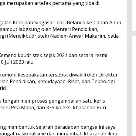
juga merupakan artefak pertama yang tiba di
Perkuat Ekosistem Pariwisata
dan Serapan Investasi, Sira
Village Grand Outlet Bali Resmi
lan Kerajaan Singasari dari Belanda ke Tanah Air di
Dibuka di KEK Kura Kura
sambut labgsung oleh Menteri Pendidikan,
ogi (Mendikbudristek) Nadiem Anwar Makarim, pada
 Kemendikbudristek sejak 2021 dan secara resmi
 Juli 2023 lalu.
remoni kesepakatan tersebut diwakili oleh Direktur
ian Pendidikan, Kebudayaan, Riset, dan Teknologi
id.
ga tengah memproses pengembalian satu keris
seni Pita Maha, dan 335 koleksi khasanah Puri
ng membentuk sejarah peradaban bangsa ini saya
mangat nasionalisme dan menambah khazanah ilmu