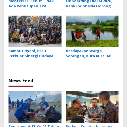
Menteri LH Sebut Tidak
Onboarding UMKM 2026,
Ada Penutupan TPA
Bank Indonesia Dorong
Suwung, Praktik Open
UMKM Go Ekspor
Dumping yang Disetop
Sambut Nyepi, BTID
Berdayakan Warga
Perkuat Sinergi Budaya
Serangan, Kura Kura Bali
Melalui Safati Ogoh Ogoh
dan Nukari Manfaatkan
di 6 Banjar Desa Serangan
Lahan dan Kolam Lebih
Produktif
News Feed
Songsong HUT Ke-25 Tahun,
Perkuat Kualitas Investasi,