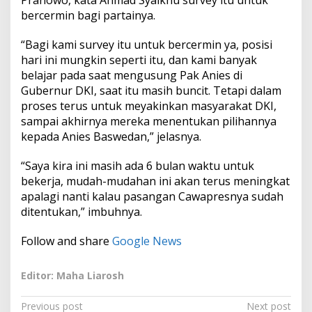
Pranowo, kata Ahmad Syaikhu survey itu untuk
bercermin bagi partainya.
“Bagi kami survey itu untuk bercermin ya, posisi
hari ini mungkin seperti itu, dan kami banyak
belajar pada saat mengusung Pak Anies di
Gubernur DKI, saat itu masih buncit. Tetapi dalam
proses terus untuk meyakinkan masyarakat DKI,
sampai akhirnya mereka menentukan pilihannya
kepada Anies Baswedan,” jelasnya.
“Saya kira ini masih ada 6 bulan waktu untuk
bekerja, mudah-mudahan ini akan terus meningkat
apalagi nanti kalau pasangan Cawapresnya sudah
ditentukan,” imbuhnya.
Follow and share
Google News
Editor: Maha Liarosh
P
Previous post
Next post