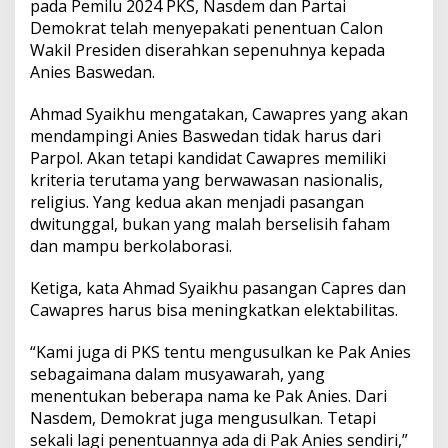
pada Pemilu 2024 PKS, Nasdem dan Partai
S
y
Demokrat telah menyepakati penentuan Calon
a
Wakil Presiden diserahkan sepenuhnya kepada
i
Anies Baswedan.
k
h
Ahmad Syaikhu mengatakan, Cawapres yang akan
u
:
mendampingi Anies Baswedan tidak harus dari
C
Parpol. Akan tetapi kandidat Cawapres memiliki
a
kriteria terutama yang berwawasan nasionalis,
w
religius. Yang kedua akan menjadi pasangan
a
p
dwitunggal, bukan yang malah berselisih faham
r
dan mampu berkolaborasi.
e
s
Ketiga, kata Ahmad Syaikhu pasangan Capres dan
T
Cawapres harus bisa meningkatkan elektabilitas.
a
k
H
“Kami juga di PKS tentu mengusulkan ke Pak Anies
a
sebagaimana dalam musyawarah, yang
r
menentukan beberapa nama ke Pak Anies. Dari
u
Nasdem, Demokrat juga mengusulkan. Tetapi
s
d
sekali lagi penentuannya ada di Pak Anies sendiri,”