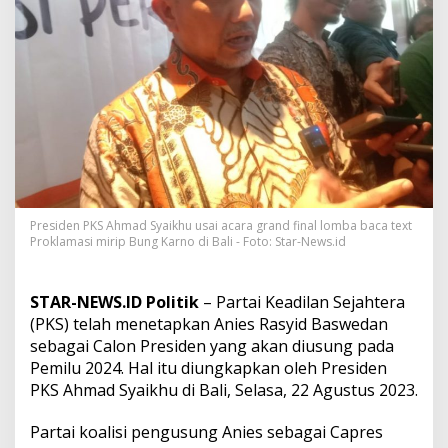
s
w
e
d
a
n
S
e
b
a
g
a
i
Presiden PKS Ahmad Syaikhu usai acara grand final lomba baca text
C
Proklamasi mirip Bung Karno di Bali - Foto: Star-News.id
a
p
r
STAR-NEWS.ID Politik
– Partai Keadilan Sejahtera
e
(PKS) telah menetapkan Anies Rasyid Baswedan
s
sebagai Calon Presiden yang akan diusung pada
,
A
Pemilu 2024. Hal itu diungkapkan oleh Presiden
h
PKS Ahmad Syaikhu di Bali, Selasa, 22 Agustus 2023.
m
a
Partai koalisi pengusung Anies sebagai Capres
d