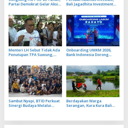
Partai Demokrat Gelar Aksi
Bali Jagadhita Investment
Langit Biru di Kawasan
2026 Tawarkan 22 Proyek
Danau Batur
Strategis Balinusra ke 35
Investor
Menteri LH Sebut Tidak Ada
Onboarding UMKM 2026,
Penutupan TPA Suwung,
Bank Indonesia Dorong
Praktik Open Dumping yang
UMKM Go Ekspor
Disetop
Sambut Nyepi, BTID Perkuat
Berdayakan Warga
Sinergi Budaya Melalui
Serangan, Kura Kura Bali
Safati Ogoh Ogoh di 6 Banjar
dan Nukari Manfaatkan
Desa Serangan
Lahan dan Kolam Lebih
Produktif