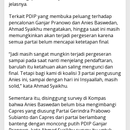
a
jelasnya.
r
i
Terkait PDIP yang membuka peluang terhadap
P
pencalonan Ganjar Pranowo dan Anies Baswedan,
a
r
Ahmad Syaikhu mengatakan, hingga saat ini masih
p
memungkinkan akan terjadi pergeseran karena
o
semua partai belum mencapai ketetapan final.
l
“Jadi masih sangat mungkin terjadi pergeseran
sampai pada saat nanti menjelang pendaftaran,
barulah itu ketahuan akan saling mengunci dan
final. Tetapi bagi kami di koalisi 3 partai pengusung
Anies ini, sampai dengan hari ini Insyaallah, masih
solid,” kata Ahmad Syaikhu.
Sementara itu, disinggung survey di Kompas
bahwa Anies Baswedan belum bisa mengimbangi
Capres yang diusung Partai Gerindra Prabowo
Subianto dan Capres dari partai berlambang
banteng dengan moncong putih PDIP Ganjar