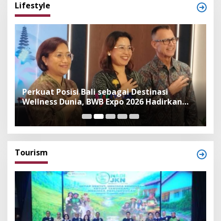
Lifestyle
n
Perkuat Posisi Bali sebagai Destinasi
F
Wellness Dunia, BWB Expo 2026 Hadirkan
I
Exhibitor Nasional dan Global
K
Tourism