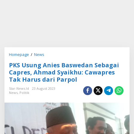
Homepage
/
News
P
K
PKS Usung Anies Baswedan Sebagai
S
U
Capres, Ahmad Syaikhu: Cawapres
s
Tak Harus dari Parpol
u
n
Star-News.id
23 August 2023
g
News
,
Politik
A
n
i
e
s
B
a