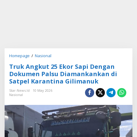
Homepage
/
Nasional
T
r
Truk Angkut 25 Ekor Sapi Dengan
u
k
Dokumen Palsu Diamankankan di
A
Satpel Karantina Gilimanuk
n
g
Star-News.id
10 May 2026
k
Nasional
u
t
2
5
E
k
o