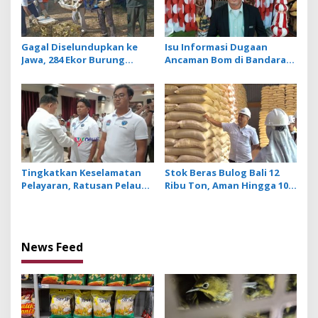
Gagal Diselundupkan ke
Isu Informasi Dugaan
Jawa, 284 Ekor Burung
Ancaman Bom di Bandara
Tanpa Dokumen
Ngurah Rai Bali Tidak
Dilepasliarkan Cegah
Benar, Operasional
Ancaman Penyakit
Penerbangan Lancar
Tingkatkan Keselamatan
Stok Beras Bulog Bali 12
Pelayaran, Ratusan Pelaut
Ribu Ton, Aman Hingga 10
di Bali Ikuti Pelatihan MPR
Bulan ke Depan
dan JMPR
News Feed