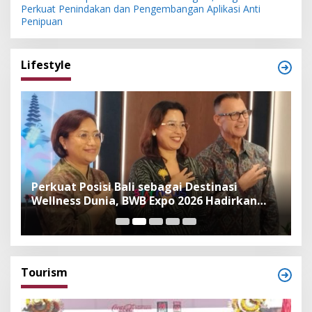
Perkuat Penindakan dan Pengembangan Aplikasi Anti
Penipuan
Lifestyle
n
Perkuat Posisi Bali sebagai Destinasi
F
Wellness Dunia, BWB Expo 2026 Hadirkan
I
Exhibitor Nasional dan Global
K
Tourism