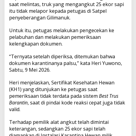
a
saat melintas, truk yang mengangkut 25 ekor sapi
m
itu tidak melapor kepada petugas di Satpel
a
penyeberangan Gilimanuk.
n
k
a
Untuk itu, petugas melakukan pengecekan ke
n
pelabuhan dan melakukan pemeriksaan
k
kelengkapan dokumen.
a
n
“Ternyata setelah diperiksa, ditemukan bahwa
d
i
dokumen karantinanya palsu,” kata Heri Yuwono,
S
Sabtu, 9 Mei 2026.
a
t
Heri menjelaskan, Sertifikat Kesehatan Hewan
p
(KH1) yang ditunjukan ke petugas saat
e
l
pemeriksaan tidak terdata pada sistem
Best Trus
K
Barantin
, saat di pindai kode reaksi cepat juga tidak
a
valid.
r
a
Terhadap pemilik alat angkut telah dimintai
n
t
keterangan, sedangkan 25 ekor sapi telah
i
diamankan di Instalasi Karantina Hewan milik