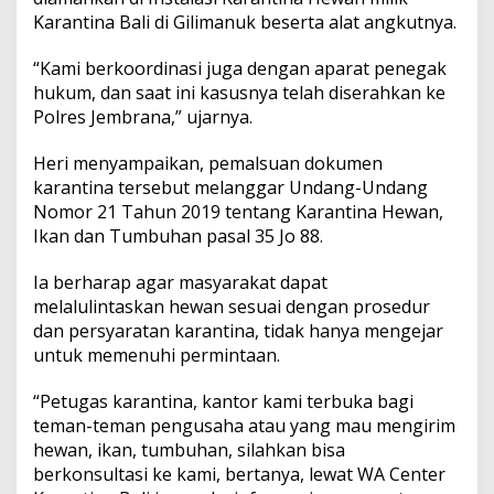
n
Karantina Bali di Gilimanuk beserta alat angkutnya.
a
G
“Kami berkoordinasi juga dengan aparat penegak
i
l
hukum, dan saat ini kasusnya telah diserahkan ke
i
Polres Jembrana,” ujarnya.
m
a
Heri menyampaikan, pemalsuan dokumen
n
karantina tersebut melanggar Undang-Undang
u
k
Nomor 21 Tahun 2019 tentang Karantina Hewan,
Ikan dan Tumbuhan pasal 35 Jo 88.
Ia berharap agar masyarakat dapat
melalulintaskan hewan sesuai dengan prosedur
dan persyaratan karantina, tidak hanya mengejar
untuk memenuhi permintaan.
“Petugas karantina, kantor kami terbuka bagi
teman-teman pengusaha atau yang mau mengirim
hewan, ikan, tumbuhan, silahkan bisa
berkonsultasi ke kami, bertanya, lewat WA Center