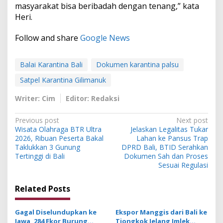
masyarakat bisa beribadah dengan tenang,” kata
Heri.
Follow and share
Google News
Balai Karantina Bali
Dokumen karantina palsu
Satpel Karantina Gilimanuk
Writer: Cim
Editor: Redaksi
P
Previous post
Next post
Wisata Olahraga BTR Ultra
Jelaskan Legalitas Tukar
o
2026, Ribuan Peserta Bakal
Lahan ke Pansus Trap
s
Taklukkan 3 Gunung
DPRD Bali, BTID Serahkan
Tertinggi di Bali
Dokumen Sah dan Proses
t
Sesuai Regulasi
n
Related Posts
a
v
Gagal Diselundupkan ke
Ekspor Manggis dari Bali ke
i
Jawa, 284 Ekor Burung
Tiongkok Jelang Imlek