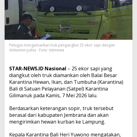
r
S
a
p
i
D
e
n
g
Petugas mengamankan truk pengangkut 25 ekor sapi dengan
dokumen palsu - Foto: Istimewa
a
n
D
o
STAR-NEWS.ID Nasional
– 25 ekor sapi yang
k
diangkut oleh truk diamankan oleh Balai Besar
u
Karantina Hewan, Ikan, dan Tumbuha (Karantina)
m
Bali di Satuan Pelayanan (Satpel) Karantina
e
n
Gilimanuk pada Kamis, 7 Mei 2026 lalu.
P
a
Berdasarkan keterangan sopir, truk tersebut
l
berasal dari kabupaten Jembrana dan akan
s
mengirimkan hewan kurban ke Lampung.
u
D
i
Kepala Karantina Bali Heri Yuwono mengatakan,