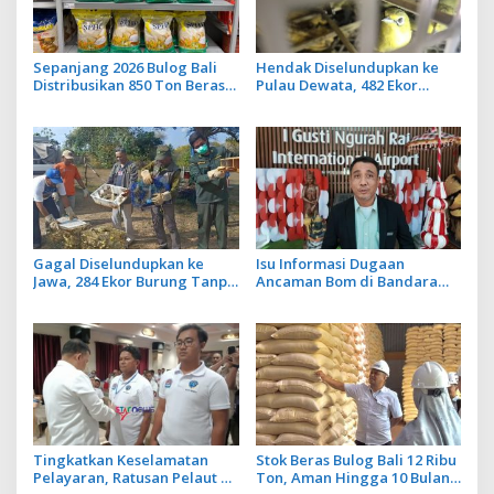
Sepanjang 2026 Bulog Bali
Hendak Diselundupkan ke
Distribusikan 850 Ton Beras
Pulau Dewata, 482 Ekor
Premium ke Jaringan Ritel
Burung dari NTB Diamankan
Moderen
Karantina Bali
Gagal Diselundupkan ke
Isu Informasi Dugaan
Jawa, 284 Ekor Burung Tanpa
Ancaman Bom di Bandara
Dokumen Dilepasliarkan
Ngurah Rai Bali Tidak Benar,
Cegah Ancaman Penyakit
Operasional Penerbangan
Lancar
Tingkatkan Keselamatan
Stok Beras Bulog Bali 12 Ribu
Pelayaran, Ratusan Pelaut di
Ton, Aman Hingga 10 Bulan