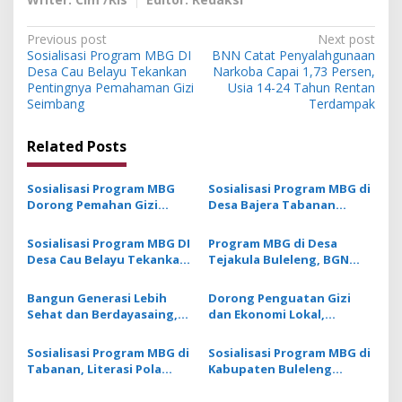
P
Previous post
Next post
Sosialisasi Program MBG DI
BNN Catat Penyalahgunaan
o
Desa Cau Belayu Tekankan
Narkoba Capai 1,73 Persen,
s
Pentingnya Pemahaman Gizi
Usia 14-24 Tahun Rentan
Seimbang
Terdampak
t
n
Related Posts
a
v
Sosialisasi Program MBG
Sosialisasi Program MBG di
Dorong Pemahan Gizi
Desa Bajera Tabanan
i
Peran Aktif Orang Tua
Wujudkan Kemandirian Gizi
g
Sejak Dini
Sosialisasi Program MBG DI
Program MBG di Desa
Desa Cau Belayu Tekankan
Tejakula Buleleng, BGN
a
Pentingnya Pemahaman
Tekankan Pentingnya
t
Gizi Seimbang
Asupan Gizi Sejak Dini
Bangun Generasi Lebih
Dorong Penguatan Gizi
i
Sehat dan Berdayasaing,
dan Ekonomi Lokal,
Sosialisasi Program MBG
Program MBG Hadir di
o
Sasar SMPN 4 Pupuan
Buleleng
Sosialisasi Program MBG di
Sosialisasi Program MBG di
n
Tabanan, Literasi Pola
Kabupaten Buleleng
Makan Hidup Sehat Sejak
Perkuat Literasi Gizi
Dini
Masyarakat