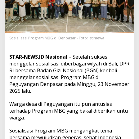
n
g
u
y
a
n
g
Sosialisasi Program MBG di Denpasar - Foto: Istimewa
a
n
A
STAR-NEWS.ID Nasional
– Setelah sukses
n
t
menggelar sosialisasi diberbagai wilyah di Bali, DPR
u
RI bersama Badan Gizi Nasional (BGN) kenbali
s
menggelar sosialisasi Program MBG di
i
Peguyangan Denpasar pada Minggu, 23 November
a
2025 lalu.
s
S
a
Warga desa di Peguyangan itu pun antusias
m
terhadap Program MBG yang bakal diberikan untu
b
warga.
u
t
P
Sosialisasi Program MBG mengangkat tema
r
bersama mewujudkan generasi sehat Indonesia.