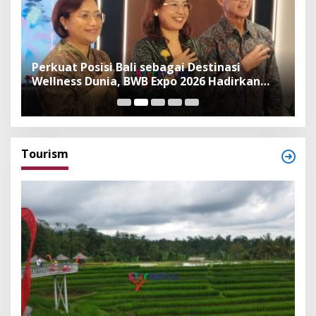
n
Perkuat Posisi Bali sebagai Destinasi
F
Wellness Dunia, BWB Expo 2026 Hadirkan
I
Exhibitor Nasional dan Global
K
Tourism