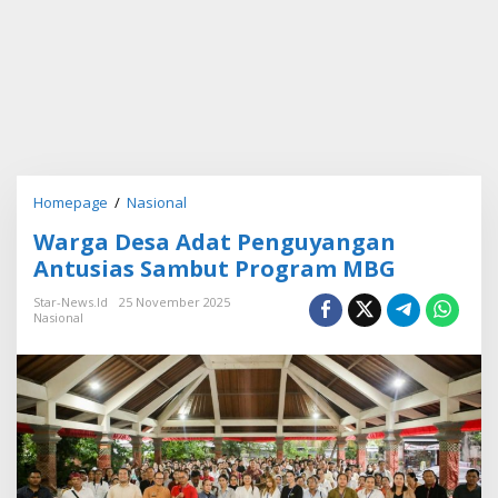
Homepage
/
Nasional
W
a
Warga Desa Adat Penguyangan
r
g
Antusias Sambut Program MBG
a
D
Star-News.id
25 November 2025
Nasional
e
s
a
A
d
a
t
P
e