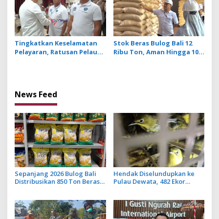
Tingkatkan Keselamatan
Stok Beras Bulog Bali 12
Pelayaran, Ratusan Pelaut
Ribu Ton, Aman Hingga 10
di Bali Ikuti Pelatihan MPR
Bulan ke Depan
dan JMPR
News Feed
Sepanjang 2026 Bulog Bali
Hendak Diselundupkan ke
Distribusikan 850 Ton Beras
Pulau Dewata, 482 Ekor
Premium ke Jaringan Ritel
Burung dari NTB Diamankan
Moderen
Karantina Bali