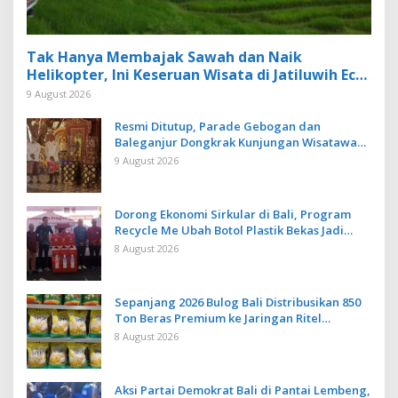
Tak Hanya Membajak Sawah dan Naik
Helikopter, Ini Keseruan Wisata di Jatiluwih Eco
Farm Tabanan
9 August 2026
Resmi Ditutup, Parade Gebogan dan
Baleganjur Dongkrak Kunjungan Wisatawan
Ulun Danu Beratan dan The Blooms
9 August 2026
Dorong Ekonomi Sirkular di Bali, Program
Recycle Me Ubah Botol Plastik Bekas Jadi
Bahan Baku Baru
8 August 2026
Sepanjang 2026 Bulog Bali Distribusikan 850
Ton Beras Premium ke Jaringan Ritel
Moderen
8 August 2026
Aksi Partai Demokrat Bali di Pantai Lembeng,