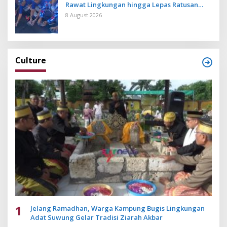
Rawat Lingkungan hingga Lepas Ratusan
Tukik Bedawang Nala
8 August 2026
Culture
1
Jelang Ramadhan, Warga Kampung Bugis Lingkungan
Adat Suwung Gelar Tradisi Ziarah Akbar