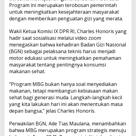
o
Program ini merupakan terobosan pemerintah
g
untuk meningkatkan kesejahteraan masyarakat
r
dengan memberikan penguatan gizi yang merata.
a
m
M
Wakil Ketua Komisi IX DPR RI, Charles Honoris yang
B
hadir saat sosialisasi melalui video zoom
G
menegaskan bahwa kehadiran Badan Gizi Nasional
(BGN) sebagai pelaksana teknis harus menjadi
motor edukasi untuk meningkatkan pemahaman
masyarakat tentang pentingnya konsumsi
makanan sehat.
“Program MBG bukan hanya soal menyediakan
makanan, tetapi membangun kebiasaan makan
sehat bagi generasi muda. Langkah-langkah kecil
yang kita lakukan hari ini akan menentukan masa
depan bangsa,” jelas Charles Honoris.
Perwakilan BGN, Ade Tias Maulana, menambahkan
bahwa MBG merupakan program strategis menuju