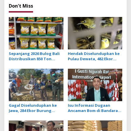
Don't Miss
Sepanjang 2026 Bulog Bali
Hendak Diselundupkan ke
Distribusikan 850 Ton
Pulau Dewata, 482 Ekor
Beras Premium ke Jaringan
Burung dari NTB
Ritel Moderen
Diamankan Karantina Bali
Gagal Diselundupkan ke
Isu Informasi Dugaan
Jawa, 284 Ekor Burung
Ancaman Bom di Bandara
Tanpa Dokumen
Ngurah Rai Bali Tidak
Dilepasliarkan Cegah
Benar, Operasional
Ancaman Penyakit
Penerbangan Lancar