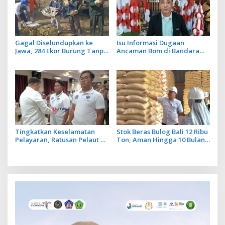
Gagal Diselundupkan ke
Isu Informasi Dugaan
Jawa, 284 Ekor Burung Tanpa
Ancaman Bom di Bandara
Dokumen Dilepasliarkan
Ngurah Rai Bali Tidak Benar,
Cegah Ancaman Penyakit
Operasional Penerbangan
Lancar
Tingkatkan Keselamatan
Stok Beras Bulog Bali 12 Ribu
Pelayaran, Ratusan Pelaut di
Ton, Aman Hingga 10 Bulan
Bali Ikuti Pelatihan MPR dan
ke Depan
JMPR