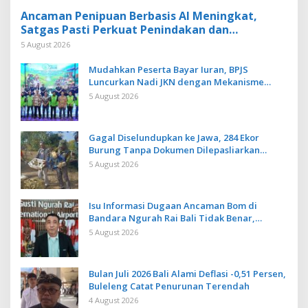
Ancaman Penipuan Berbasis AI Meningkat,
Satgas Pasti Perkuat Penindakan dan
Pengembangan Aplikasi Anti Penipuan
5 August 2026
Mudahkan Peserta Bayar Iuran, BPJS
Luncurkan Nadi JKN dengan Mekanisme
Menabung
5 August 2026
Gagal Diselundupkan ke Jawa, 284 Ekor
Burung Tanpa Dokumen Dilepasliarkan
Cegah Ancaman Penyakit
5 August 2026
Isu Informasi Dugaan Ancaman Bom di
Bandara Ngurah Rai Bali Tidak Benar,
Operasional Penerbangan Lancar
5 August 2026
Bulan Juli 2026 Bali Alami Deflasi -0,51 Persen,
Buleleng Catat Penurunan Terendah
4 August 2026