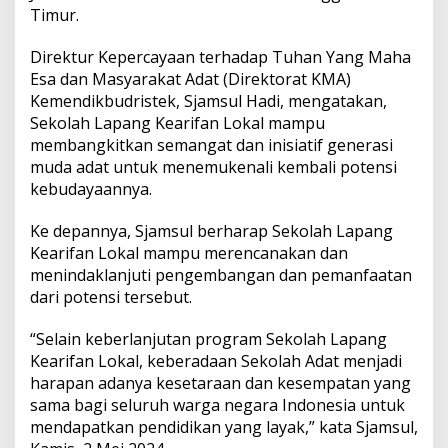
K
Timur.
e
a
Direktur Kepercayaan terhadap Tuhan Yang Maha
r
Esa dan Masyarakat Adat (Direktorat KMA)
i
f
Kemendikbudristek, Sjamsul Hadi, mengatakan,
a
Sekolah Lapang Kearifan Lokal mampu
n
membangkitkan semangat dan inisiatif generasi
L
muda adat untuk menemukenali kembali potensi
o
k
kebudayaannya.
a
l
Ke depannya, Sjamsul berharap Sekolah Lapang
I
Kearifan Lokal mampu merencanakan dan
k
menindaklanjuti pengembangan dan pemanfaatan
u
t
dari potensi tersebut.
i
P
“Selain keberlanjutan program Sekolah Lapang
e
Kearifan Lokal, keberadaan Sekolah Adat menjadi
r
harapan adanya kesetaraan dan kesempatan yang
i
n
sama bagi seluruh warga negara Indonesia untuk
g
mendapatkan pendidikan yang layak,” kata Sjamsul,
a