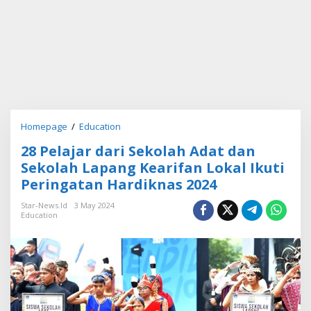
Homepage
/
Education
2
8
28 Pelajar dari Sekolah Adat dan
P
e
Sekolah Lapang Kearifan Lokal Ikuti
l
Peringatan Hardiknas 2024
a
j
Star-News.id
3 May 2024
a
Education
r
d
a
r
i
S
e