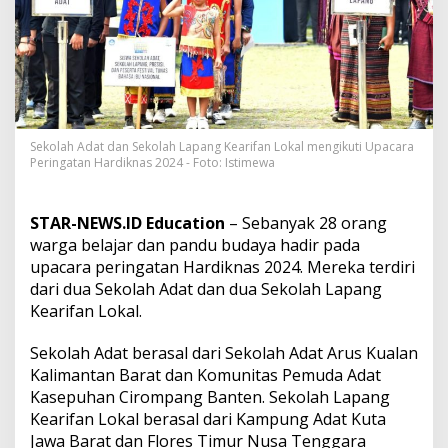
k
o
l
a
h
A
d
a
Sekolah Adat dan Sekolah Lapang Kearifan Lokal mengikuti Upacara
t
Peringatan Hardiknas 2024 - Foto: Istimewa
d
a
n
S
STAR-NEWS.ID Education
– Sebanyak 28 orang
e
warga belajar dan pandu budaya hadir pada
k
upacara peringatan Hardiknas 2024. Mereka terdiri
o
dari dua Sekolah Adat dan dua Sekolah Lapang
l
Kearifan Lokal.
a
h
L
Sekolah Adat berasal dari Sekolah Adat Arus Kualan
a
Kalimantan Barat dan Komunitas Pemuda Adat
p
Kasepuhan Cirompang Banten. Sekolah Lapang
a
Kearifan Lokal berasal dari Kampung Adat Kuta
n
g
Jawa Barat dan Flores Timur Nusa Tenggara