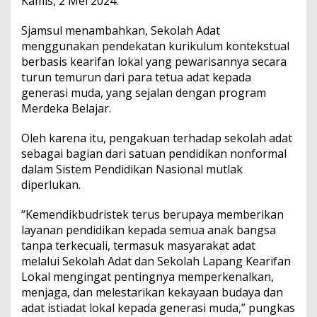
Kamis, 2 Mei 2024.
t
a
Sjamsul menambahkan, Sekolah Adat
n
H
menggunakan pendekatan kurikulum kontekstual
a
berbasis kearifan lokal yang pewarisannya secara
r
turun temurun dari para tetua adat kepada
d
generasi muda, yang sejalan dengan program
i
Merdeka Belajar.
k
n
a
Oleh karena itu, pengakuan terhadap sekolah adat
s
sebagai bagian dari satuan pendidikan nonformal
2
dalam Sistem Pendidikan Nasional mutlak
0
diperlukan.
2
4
“Kemendikbudristek terus berupaya memberikan
layanan pendidikan kepada semua anak bangsa
tanpa terkecuali, termasuk masyarakat adat
melalui Sekolah Adat dan Sekolah Lapang Kearifan
Lokal mengingat pentingnya memperkenalkan,
menjaga, dan melestarikan kekayaan budaya dan
adat istiadat lokal kepada generasi muda,” pungkas