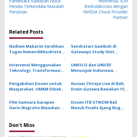
s
Pariwisata Kawasan Nusa
Indonesia, IOH
Penida Terkendala Masalah
Berkolaborasi dengan
t
Perizinan
NVIDIA Cloud Provider
Partner
n
a
Related Posts
v
i
Nadiem Makarim Serahkan
Sendratari Gambuh di
g
Tugas Kemendikbudristek
Gateways Study Visit
kepada Tiga Menteri
Indonesia 2024 Wujud
a
Kabinet Merah
Kebinekaan dan
Intervensi Menggunakan
UNESCO dan UNICEF
Pelestarian Budaya
t
Teknologi, Transformasi
Menunjuk Indonesia
Pendidikan di Indonesia
sebagai Tuan Rumah
i
Jadi Percontohan GSVI 2024
Gateways Study Visit 2024
Pengabdian Dosen untuk
Konser Chrisye Live di Bali,
o
Masyarakat, UMKM Dibekali
Erwin Gutawa Bawakan 15
n
Digital Marketing dengan
Lagu dengan Potongan
Kecerdasan Buatan
Suara Asli dan Footage
Film Samsara Garapan
Dosen ITB STIKOM Bali
Chrisye
Garin Nugroho Masukan
Masuk Finalis Ajang Bug
Unsur Magic Realism Bali
Bounty 2024
Don't Miss