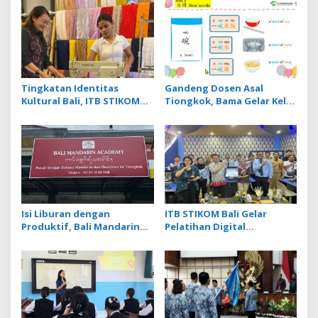
Tingkatan Identitas
Gandeng Dosen Asal
Kultural Bali, ITB STIKOM
Tiongkok, Bama Gelar Kelas
Bali Dukung !eberlanjutan
Mandarin Khusus Media
Usaha Perempuan
Bahas Cara Pesan Menu
Pengrajin Kebaya
Restoran
Isi Liburan dengan
ITB STIKOM Bali Gelar
Produktif, Bali Mandarin
Pelatihan Digital
Academy Luncurkan Kelas
Fabrication Berbasis
Online Super Intensif
Teknologi 3D Scanner