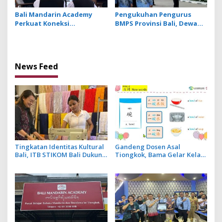
Bali Mandarin Academy
Pengukuhan Pengurus
Perkuat Koneksi
BMPS Provinsi Bali, Dewan
Pendidikan hingga Karir
Pimpinan Pusat Kukuhkan
bagi Indonesia dan
Made Sumitra Chandra
Tiongkok
sebagai Ketua
News Feed
Tingkatan Identitas Kultural
Gandeng Dosen Asal
Bali, ITB STIKOM Bali Dukung
Tiongkok, Bama Gelar Kelas
!eberlanjutan Usaha
Mandarin Khusus Media
Perempuan Pengrajin
Bahas Cara Pesan Menu
Kebaya
Restoran