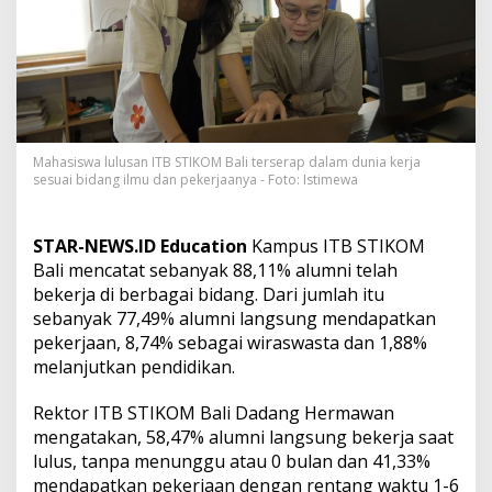
s
a
n
I
T
B
S
T
I
Mahasiswa lulusan ITB STIKOM Bali terserap dalam dunia kerja
sesuai bidang ilmu dan pekerjaanya - Foto: Istimewa
K
O
M
B
STAR-NEWS.ID Education
Kampus ITB STIKOM
a
Bali mencatat sebanyak 88,11% alumni telah
l
bekerja di berbagai bidang. Dari jumlah itu
i
sebanyak 77,49% alumni langsung mendapatkan
T
e
pekerjaan, 8,74% sebagai wiraswasta dan 1,88%
r
melanjutkan pendidikan.
s
e
Rektor ITB STIKOM Bali Dadang Hermawan
r
mengatakan, 58,47% alumni langsung bekerja saat
a
p
lulus, tanpa menunggu atau 0 bulan dan 41,33%
d
mendapatkan pekerjaan dengan rentang waktu 1-6