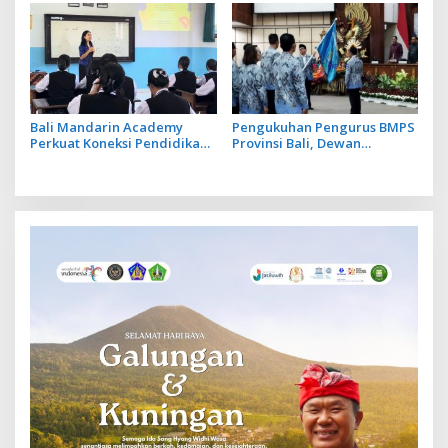
Bali Mandarin Academy
Pengukuhan Pengurus BMPS
Perkuat Koneksi Pendidikan
Provinsi Bali, Dewan
hingga Karir bagi Indonesia
Pimpinan Pusat Kukuhkan
dan Tiongkok
Made Sumitra Chandra
sebagai Ketua