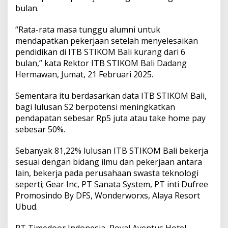
a
bulan.
l
a
“Rata-rata masa tunggu alumni untuk
m
D
mendapatkan pekerjaan setelah menyelesaikan
u
pendidikan di ITB STIKOM Bali kurang dari 6
n
bulan,” kata Rektor ITB STIKOM Bali Dadang
i
Hermawan, Jumat, 21 Februari 2025.
a
K
e
Sementara itu berdasarkan data ITB STIKOM Bali,
r
bagi lulusan S2 berpotensi meningkatkan
j
pendapatan sebesar Rp5 juta atau take home pay
a
sebesar 50%.
d
e
n
Sebanyak 81,22% lulusan ITB STIKOM Bali bekerja
g
sesuai dengan bidang ilmu dan pekerjaan antara
a
lain, bekerja pada perusahaan swasta teknologi
n
seperti; Gear Inc, PT Sanata System, PT inti Dufree
M
Promosindo By DFS, Wonderworxs, Alaya Resort
a
s
Ubud.
a
T
PT Timedoor Indonesia, Royal Aventus Hotel