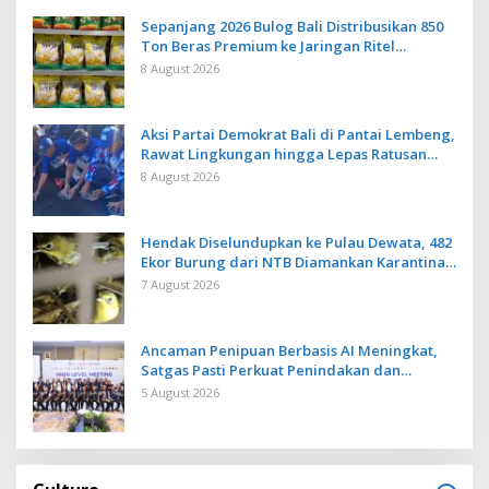
Sepanjang 2026 Bulog Bali Distribusikan 850
Ton Beras Premium ke Jaringan Ritel
Moderen
8 August 2026
Aksi Partai Demokrat Bali di Pantai Lembeng,
Rawat Lingkungan hingga Lepas Ratusan
Tukik Bedawang Nala
8 August 2026
Hendak Diselundupkan ke Pulau Dewata, 482
Ekor Burung dari NTB Diamankan Karantina
Bali
7 August 2026
Ancaman Penipuan Berbasis AI Meningkat,
Satgas Pasti Perkuat Penindakan dan
Pengembangan Aplikasi Anti Penipuan
5 August 2026