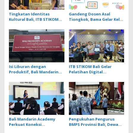
Tingkatan Identitas
Gandeng Dosen Asal
Kultural Bali, ITB STIKOM
Tiongkok, Bama Gelar Kelas
Bali Dukung !eberlanjutan
Mandarin Khusus Media
Usaha Perempuan
Bahas Cara Pesan Menu
Pengrajin Kebaya
Restoran
Isi Liburan dengan
ITB STIKOM Bali Gelar
Produktif, Bali Mandarin
Pelatihan Digital
Academy Luncurkan Kelas
Fabrication Berbasis
Online Super Intensif
Teknologi 3D Scanner
Bali Mandarin Academy
Pengukuhan Pengurus
Perkuat Koneksi
BMPS Provinsi Bali, Dewan
Pendidikan hingga Karir
Pimpinan Pusat Kukuhkan