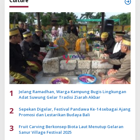
Culture
1
Jelang Ramadhan, Warga Kampung Bugis Lingkungan
Adat Suwung Gelar Tradisi Ziarah Akbar
2
Sepekan Digelar, Festival Pandawa Ke-14 sebagai Ajang
Promosi dan Lestarikan Budaya Bali
3
Fruit Carving Berkonsep Biota Laut Menutup Gelaran
Sanur Village Festival 2025