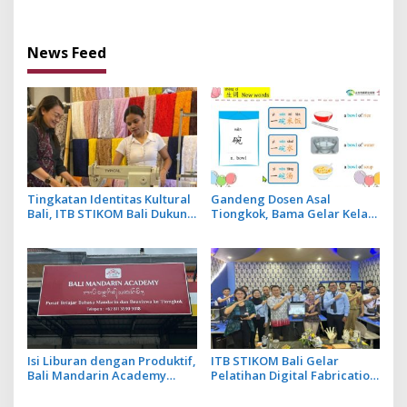
bagi Indonesia dan
Made Sumitra Chandra
Tiongkok
sebagai Ketua
News Feed
Tingkatan Identitas Kultural
Gandeng Dosen Asal
Bali, ITB STIKOM Bali Dukung
Tiongkok, Bama Gelar Kelas
!eberlanjutan Usaha
Mandarin Khusus Media
Perempuan Pengrajin
Bahas Cara Pesan Menu
Kebaya
Restoran
Isi Liburan dengan Produktif,
ITB STIKOM Bali Gelar
Bali Mandarin Academy
Pelatihan Digital Fabrication
Luncurkan Kelas Online
Berbasis Teknologi 3D
Super Intensif
Scanner