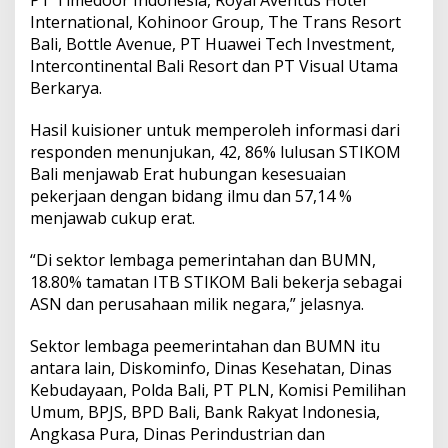
u
International, Kohinoor Group, The Trans Resort
n
Bali, Bottle Avenue, PT Huawei Tech Investment,
g
g
Intercontinental Bali Resort dan PT Visual Utama
u
Berkarya.
K
u
Hasil kuisioner untuk memperoleh informasi dari
r
responden menunjukan, 42, 86% lulusan STIKOM
a
n
Bali menjawab Erat hubungan kesesuaian
g
pekerjaan dengan bidang ilmu dan 57,14 %
d
menjawab cukup erat.
a
r
“Di sektor lembaga pemerintahan dan BUMN,
i
6
18.80% tamatan ITB STIKOM Bali bekerja sebagai
B
ASN dan perusahaan milik negara,” jelasnya.
u
l
Sektor lembaga peemerintahan dan BUMN itu
a
antara lain, Diskominfo, Dinas Kesehatan, Dinas
n
Kebudayaan, Polda Bali, PT PLN, Komisi Pemilihan
Umum, BPJS, BPD Bali, Bank Rakyat Indonesia,
Angkasa Pura, Dinas Perindustrian dan