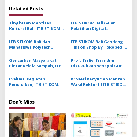
n
Related Posts
a
v
Tingkatan Identitas
ITB STIKOM Bali Gelar
i
Kultural Bali, ITB STIKOM
Pelatihan Digital
g
Bali Dukung !eberlanjutan
Fabrication Berbasis
Usaha Perempuan
Teknologi 3D Scanner
ITB STIKOM Bali dan
ITB STIKOM Bali Gandeng
a
Pengrajin Kebaya
Mahasiswa Polytech
TikTok Shop By Tokopedia
t
Montpellier Prancis
Cetak Talenta
Berkolaborasi Kembangkan
Perdagangan Berbasis
i
Gencarkan Masyarakat
Prof. Tri Evi Triandini
Desa Digital di Punggul
Digital
Pintar Kelola Sampah, ITB
Dikukuhkan sebagai Guru
o
STIKOM Bali Laksanakan
Besar ITB STIKOM Bali
n
Literasi Pengelolaan TPS3R
Evaluasi Kegiatan
Prosesi Penyucian Mantan
Pendidikan, ITB STIKOM
Wakil Rektor III ITB STIKOM
Bali Gelar RTM
Bali Menjadi Sulinggih
Don't Miss