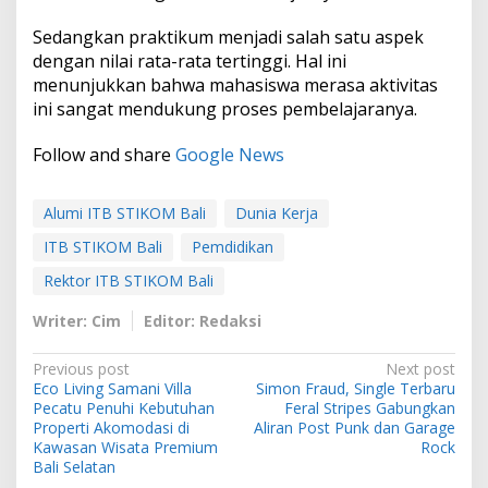
Sedangkan praktikum menjadi salah satu aspek
dengan nilai rata-rata tertinggi. Hal ini
menunjukkan bahwa mahasiswa merasa aktivitas
ini sangat mendukung proses pembelajaranya.
Follow and share
Google News
Alumi ITB STIKOM Bali
Dunia Kerja
ITB STIKOM Bali
Pemdidikan
Rektor ITB STIKOM Bali
Writer: Cim
Editor: Redaksi
P
Previous post
Next post
Eco Living Samani Villa
Simon Fraud, Single Terbaru
o
Pecatu Penuhi Kebutuhan
Feral Stripes Gabungkan
s
Properti Akomodasi di
Aliran Post Punk dan Garage
Kawasan Wisata Premium
Rock
t
Bali Selatan