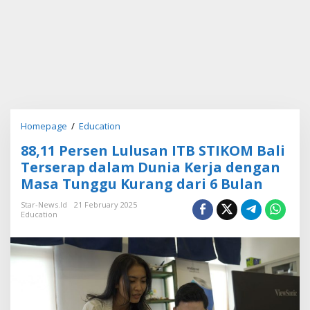
Homepage
/
Education
8
8
88,11 Persen Lulusan ITB STIKOM Bali
,
1
Terserap dalam Dunia Kerja dengan
1
Masa Tunggu Kurang dari 6 Bulan
P
e
Star-News.id
21 February 2025
r
Education
s
e
n
L
u
l
u