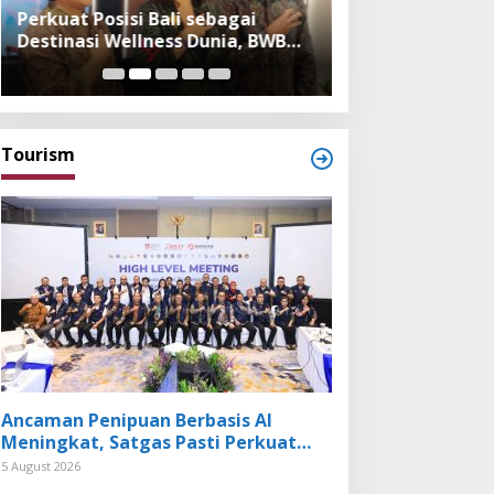
Perkuat Posisi Bali sebagai
Festival Bambu 
Destinasi Wellness Dunia, BWB
Museum, Imple
Expo 2026 Hadirkan Exhibitor
Bambu dalam Ke
Nasional dan Global
dan Budaya Bali
Tourism
Ancaman Penipuan Berbasis AI
Meningkat, Satgas Pasti Perkuat
Penindakan dan Pengembangan
5 August 2026
Aplikasi Anti Penipuan