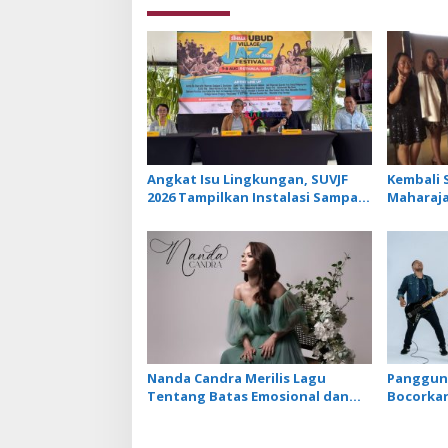
Angkat Isu Lingkungan, SUVJF
Kembali S
2026 Tampilkan Instalasi Sampah
Maharaja
dan Panggung Bertenaga Surya
Libatkan 
Lagu Te
Nanda Candra Merilis Lagu
Panggung
Tentang Batas Emosional dan
Bocorkan
Harga Diri dengan Single Setara
Keempat