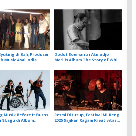
yuting di Bali, Produser
Dodot Soemantri Atmodjo
h Music Asal India
Merilis Album The Story of White
Artis Lokal dalam 2
Piano
rbarunya
 Musik Before It Burns
Resmi Ditutup, Festival Mi-Reng
 8 Lagu di Album
2025 Sajikan Ragam Kreativitas
 SOB
Komposer New Music For
Gamelan