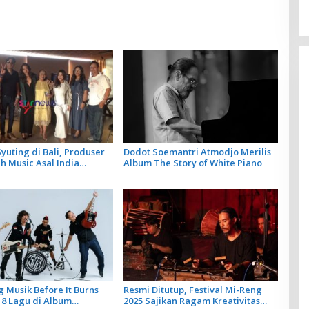
yuting di Bali, Produser
Dodot Soemantri Atmodjo Merilis
 Music Asal India
Album The Story of White Piano
Artis Lokal dalam 2 Lagu
ya
 Musik Before It Burns
Resmi Ditutup, Festival Mi-Reng
 8 Lagu di Album
2025 Sajikan Ragam Kreativitas