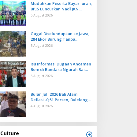
Mudahkan Peserta Bayar Iuran,
BPJS Luncurkan Nadi JKN
dengan Mekanisme Menabung
5 August 2026
Gagal Diselundupkan ke Jawa,
284 Ekor Burung Tanpa
Dokumen Dilepasliarkan Cegah
5 August 2026
Ancaman Penyakit
Isu Informasi Dugaan Ancaman
Bom di Bandara Ngurah Rai
Bali Tidak Benar, Operasional
5 August 2026
Penerbangan Lancar
Bulan Juli 2026 Bali Alami
Deflasi -0,51 Persen, Buleleng
Catat Penurunan Terendah
4 August 2026
Culture