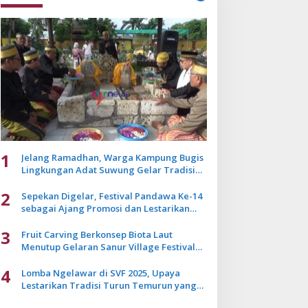
1
Jelang Ramadhan, Warga Kampung Bugis
Lingkungan Adat Suwung Gelar Tradisi
Ziarah Akbar
2
Sepekan Digelar, Festival Pandawa Ke-14
sebagai Ajang Promosi dan Lestarikan
Budaya Bali
3
Fruit Carving Berkonsep Biota Laut
Menutup Gelaran Sanur Village Festival
2025
4
Lomba Ngelawar di SVF 2025, Upaya
Lestarikan Tradisi Turun Temurun yang
Mulai Pudar