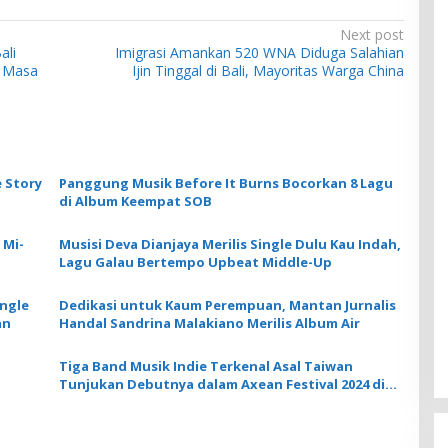
Next post
ali
Imigrasi Amankan 520 WNA Diduga Salahian
n Masa
Ijin Tinggal di Bali, Mayoritas Warga China
 Story
Panggung Musik Before It Burns Bocorkan 8 Lagu
di Album Keempat SOB
 Mi-
Musisi Deva Dianjaya Merilis Single Dulu Kau Indah,
Lagu Galau Bertempo Upbeat Middle-Up
ingle
Dedikasi untuk Kaum Perempuan, Mantan Jurnalis
an
Handal Sandrina Malakiano Merilis Album Air
Tiga Band Musik Indie Terkenal Asal Taiwan
Tunjukan Debutnya dalam Axean Festival 2024 di
Bali