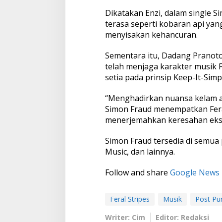
t
Dikatakan Enzi, dalam single S
P
terasa seperti kobaran api ya
u
n
menyisakan kehancuran.
k
d
Sementara itu, Dadang Pranot
a
telah menjaga karakter musik F
n
setia pada prinsip Keep-It-Simpl
G
a
r
“Menghadirkan nuansa kelam ala
a
Simon Fraud menempatkan Fera
g
menerjemahkan keresahan eksis
e
R
o
Simon Fraud tersedia di semua 
c
Music, dan lainnya.
k
Follow and share
Google News
Feral Stripes
Musik
Post Pu
Writer: Cim
Editor: Redaksi