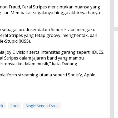
Perkuat Ekosistem Pariwisata
imon Fraud, Feral Stripes menciptakan nuansa yang
dan Serapan Investasi, Sira
ng liar. Membakar segalanya hingga akhirnya hanya
Village Grand Outlet Bali Resmi
Dibuka di KEK Kura Kura
o sebagai produser dalam Simon Fraud mengaku
eral Stripes yang tetap groovy, menghentak, dan
e-Stupid (KISS).
 Joy Division serta intensitas garang seperti IDLES,
l Stripes dalam jajaran band yang mampu
tensial ke dalam musik,” kata Dadang.
platform streaming utama seperti Spotify, Apple
nk
Rock
Single Simon Fraud