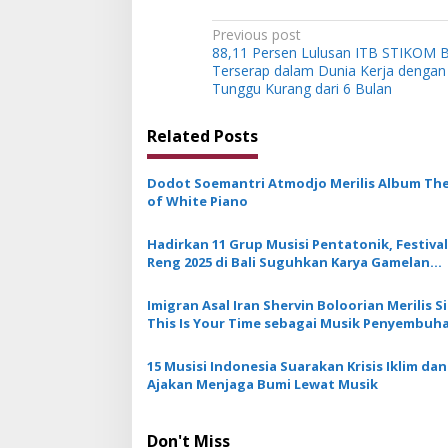
P
Previous post
88,11 Persen Lulusan ITB STIKOM B
o
Terserap dalam Dunia Kerja denga
s
Tunggu Kurang dari 6 Bulan
t
Related Posts
n
a
Dodot Soemantri Atmodjo Merilis Album The
v
of White Piano
i
Hadirkan 11 Grup Musisi Pentatonik, Festival
g
Reng 2025 di Bali Suguhkan Karya Gamelan
Moderen
a
Imigran Asal Iran Shervin Boloorian Merilis S
t
This Is Your Time sebagai Musik Penyembuh
i
15 Musisi Indonesia Suarakan Krisis Iklim dan
o
Ajakan Menjaga Bumi Lewat Musik
n
Don't Miss