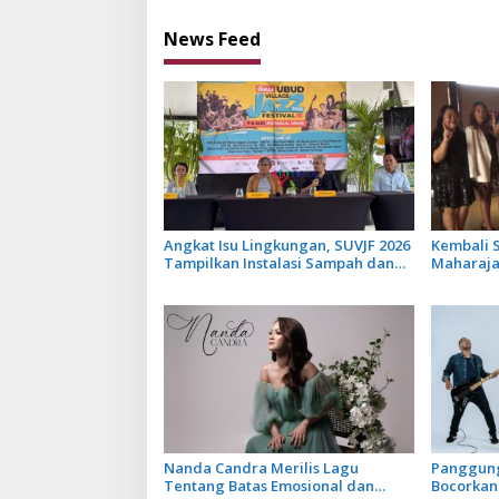
News Feed
Angkat Isu Lingkungan, SUVJF 2026
Kembali S
Tampilkan Instalasi Sampah dan
Maharajah
Panggung Bertenaga Surya
Libatkan 
Terbarun
Nanda Candra Merilis Lagu
Panggung
Tentang Batas Emosional dan
Bocorkan