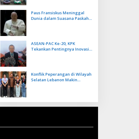
Paus Fransiskus Meninggal
Dunia dalam Suasana Paskah
di Usia 88 Tahun
ASEAN-PAC Ke-20, KPK
Tekankan Pentingnya Inovasi
Teknologi dalam
Pemberantasan Korupsi
Konflik Peperangan di Wilayah
Selatan Lebanon Makin
Memanas, PMI Asal Bali
Dipulangkan ke Indonesia