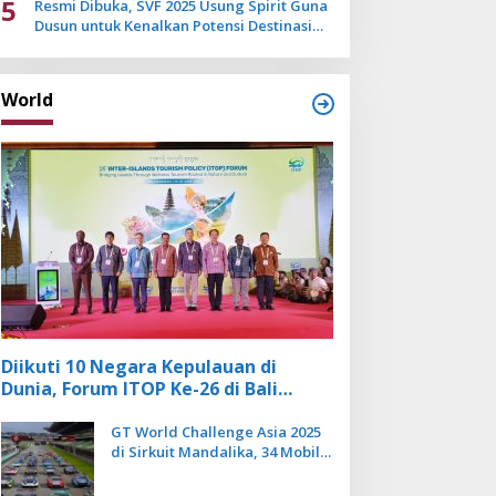
5
Resmi Dibuka, SVF 2025 Usung Spirit Guna
Dusun untuk Kenalkan Potensi Destinasi
Wisata Sanur
World
Diikuti 10 Negara Kepulauan di
Dunia, Forum ITOP Ke-26 di Bali
Angkat Pariwisata Kebugaran
Berbasis Alam dan Budaya
GT World Challenge Asia 2025
di Sirkuit Mandalika, 34 Mobil
Balap Dunia Bakal Adu
Kecepatan