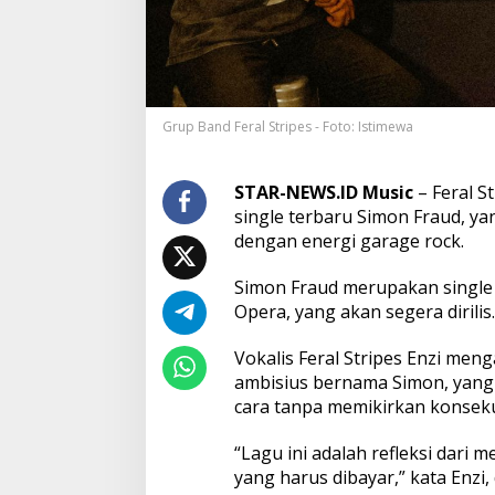
S
t
r
i
p
e
Grup Band Feral Stripes - Foto: Istimewa
s
G
a
b
STAR-NEWS.ID Music
– Feral 
u
single terbaru Simon Fraud, y
n
dengan energi garage rock.
g
k
Simon Fraud merupakan single k
a
n
Opera, yang akan segera dirilis.
A
l
Vokalis Feral Stripes Enzi men
i
ambisius bernama Simon, yang
r
cara tanpa memikirkan konsek
a
n
P
“Lagu ini adalah refleksi dari
o
yang harus dibayar,” kata Enzi, 
s