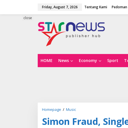
S
Friday, August 7, 2026
Tentang Kami
Pedoman 
k
i
p
close
t
o
c
o
n
t
e
n
HOME
News
Economy
Sport
T
t
Homepage
/
Music
S
i
Simon Fraud, Single
m
o