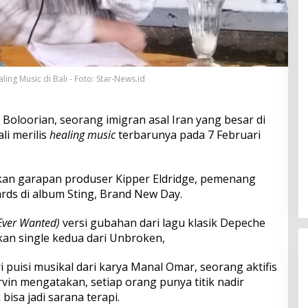
ling Music di Bali - Foto: Star-News.id
 Boloorian, seorang imigran asal Iran yang besar di
ali merilis
healing music
terbarunya pada 7 Februari
n garapan produser Kipper Eldridge, pemenang
s di album Sting, Brand New Day.
I Ever Wanted)
versi gubahan dari lagu klasik Depeche
n single kedua dari Unbroken,
ri puisi musikal dari karya Manal Omar, seorang aktifis
rvin mengatakan, setiap orang punya titik nadir
isa jadi sarana terapi.