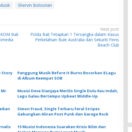
Musik
Shervin Boloorian
Next post
IKOM Bali
Polda Bali Tetapkan 1 Tersangka dalam Kasus
timedia
Perkelahian Bule Australia dan Sekuriti Finns
Beach Club
 Story
Panggung Musik Before It Burns Bocorkan 8 Lagu
di Album Keempat SOB
 Mi-
Musisi Deva Dianjaya Merilis Single Dulu Kau Indah,
Lagu Galau Bertempo Upbeat Middle-Up
aikan
Simon Fraud, Single Terbaru Feral Stripes
Gabungkan Aliran Post Punk dan Garage Rock
nalis
15 Musisi Indonesia Suarakan Krisis Iklim dan