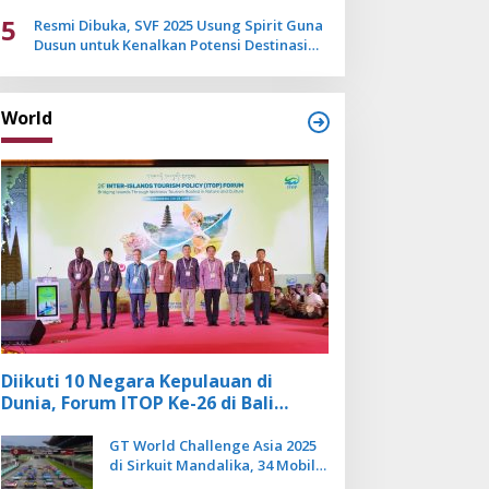
Mulai Pudar
5
Resmi Dibuka, SVF 2025 Usung Spirit Guna
Dusun untuk Kenalkan Potensi Destinasi
Wisata Sanur
World
Diikuti 10 Negara Kepulauan di
Dunia, Forum ITOP Ke-26 di Bali
Angkat Pariwisata Kebugaran
Berbasis Alam dan Budaya
GT World Challenge Asia 2025
di Sirkuit Mandalika, 34 Mobil
Balap Dunia Bakal Adu