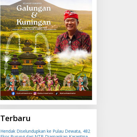
Terbaru
Hendak Diselundupkan ke Pulau Dewata, 482
Ekor Burung dari NTB Diamankan Karantina