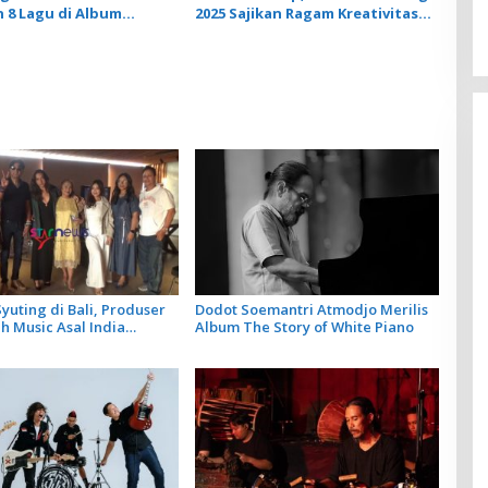
 8 Lagu di Album
2025 Sajikan Ragam Kreativitas
 SOB
Komposer New Music For
Gamelan
yuting di Bali, Produser
Dodot Soemantri Atmodjo Merilis
 Music Asal India
Album The Story of White Piano
Artis Lokal dalam 2 Lagu
ya