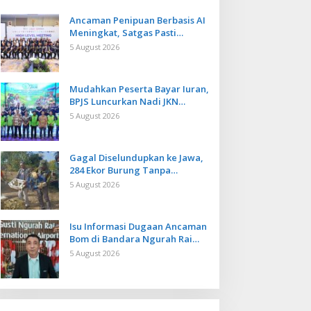
Ancaman Penipuan Berbasis AI
Meningkat, Satgas Pasti
Perkuat Penindakan dan
5 August 2026
Pengembangan Aplikasi Anti
Penipuan
Mudahkan Peserta Bayar Iuran,
BPJS Luncurkan Nadi JKN
dengan Mekanisme Menabung
5 August 2026
Gagal Diselundupkan ke Jawa,
284 Ekor Burung Tanpa
Dokumen Dilepasliarkan Cegah
5 August 2026
Ancaman Penyakit
Isu Informasi Dugaan Ancaman
Bom di Bandara Ngurah Rai
Bali Tidak Benar, Operasional
5 August 2026
Penerbangan Lancar