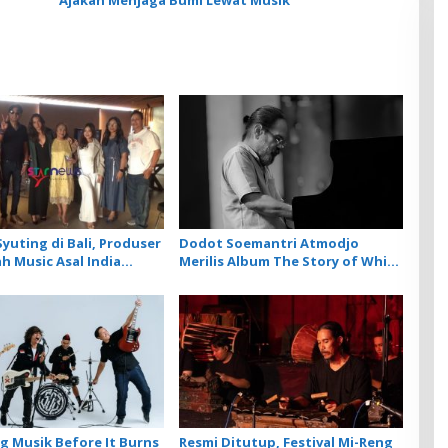
Ajakan Menjaga Bumi Lewat Musik
yuting di Bali, Produser
Dodot Soemantri Atmodjo
h Music Asal India
Merilis Album The Story of White
Artis Lokal dalam 2
Piano
rbarunya
 Musik Before It Burns
Resmi Ditutup, Festival Mi-Reng