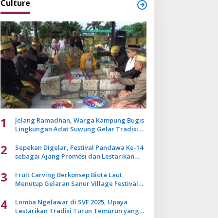
Culture
1
Jelang Ramadhan, Warga Kampung Bugis
Lingkungan Adat Suwung Gelar Tradisi
Ziarah Akbar
2
Sepekan Digelar, Festival Pandawa Ke-14
sebagai Ajang Promosi dan Lestarikan
Budaya Bali
3
Fruit Carving Berkonsep Biota Laut
Menutup Gelaran Sanur Village Festival
2025
4
Lomba Ngelawar di SVF 2025, Upaya
Lestarikan Tradisi Turun Temurun yang