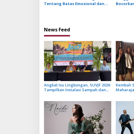
Tentang Batas Emosional dan
Bocorkan
Harga Diri dengan Single Setara
Keempat
News Feed
Angkat Isu Lingkungan, SUVJF 2026
Kembali S
Tampilkan Instalasi Sampah dan
Maharajah
Panggung Bertenaga Surya
Libatkan 
Terbarun