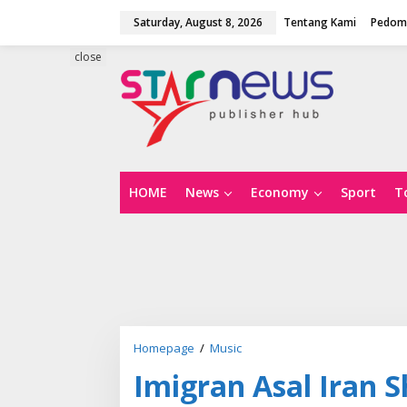
S
Saturday, August 8, 2026
Tentang Kami
Pedoma
k
i
p
close
t
o
c
o
n
t
e
n
HOME
News
Economy
Sport
T
t
Homepage
/
Music
I
m
Imigran Asal Iran S
i
g