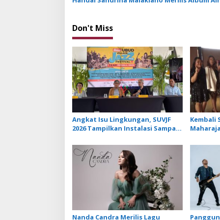
Handal Sandrina Malakiano Merilis Album Air
n
Don't Miss
Angkat Isu Lingkungan, SUVJF
Kembali S
2026 Tampilkan Instalasi Sampah
Maharaja
dan Panggung Bertenaga Surya
Libatkan 
Lagu Te
Nanda Candra Merilis Lagu
Panggung