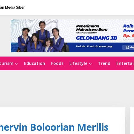
n Media Siber
ourism
Education
Foods
Lifestyle
Trend
Enterta
hervin Boloorian Merilis