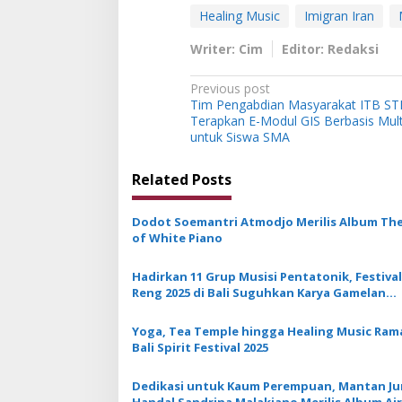
a
Healing Music
Imigran Iran
n
Writer: Cim
Editor: Redaksi
P
Previous post
Tim Pengabdian Masyarakat ITB ST
o
Terapkan E-Modul GIS Berbasis Mul
s
untuk Siswa SMA
t
Related Posts
n
a
Dodot Soemantri Atmodjo Merilis Album The
v
of White Piano
i
Hadirkan 11 Grup Musisi Pentatonik, Festival
g
Reng 2025 di Bali Suguhkan Karya Gamelan
Moderen
a
Yoga, Tea Temple hingga Healing Music Ram
t
Bali Spirit Festival 2025
i
Dedikasi untuk Kaum Perempuan, Mantan Jur
o