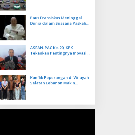
Kecepatan
Paus Fransiskus Meninggal
Dunia dalam Suasana Paskah
di Usia 88 Tahun
ASEAN-PAC Ke-20, KPK
Tekankan Pentingnya Inovasi
Teknologi dalam
Pemberantasan Korupsi
Konflik Peperangan di Wilayah
Selatan Lebanon Makin
Memanas, PMI Asal Bali
Dipulangkan ke Indonesia