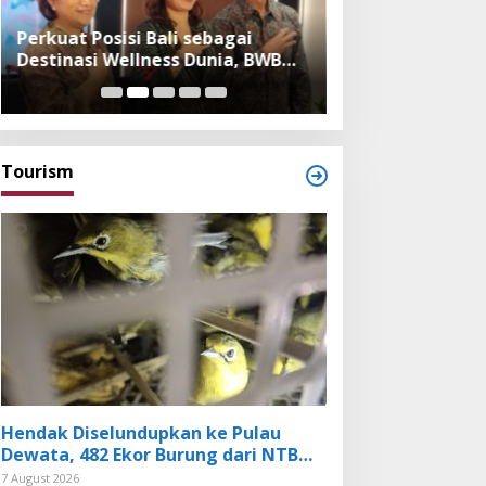
Perkuat Posisi Bali sebagai
Festival Bambu 
Destinasi Wellness Dunia, BWB
Museum, Imple
Expo 2026 Hadirkan Exhibitor
Bambu dalam Ke
Nasional dan Global
dan Budaya Bali
Tourism
Hendak Diselundupkan ke Pulau
Dewata, 482 Ekor Burung dari NTB
Diamankan Karantina Bali
7 August 2026