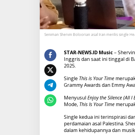
a
n
M
e
r
i
Seniman Shervin Boloorian asal Iran merilis single Hea
l
i
s
S
STAR-NEWS.ID Music
– Shervin
i
Inggris dan saat ini tinggal di B
n
2025.
g
l
Single
This is Your Time
merupaka
e
T
Grammy Awards dan Emmy Award
h
i
Menyusul
Enjoy the Silence (All 
s
Mode,
This Is Your Time
merupaka
I
s
Single kedua ini terinspirasi da
Y
o
perdamaian asal Palestina. She
u
dalam kehidupannya dan musik b
r