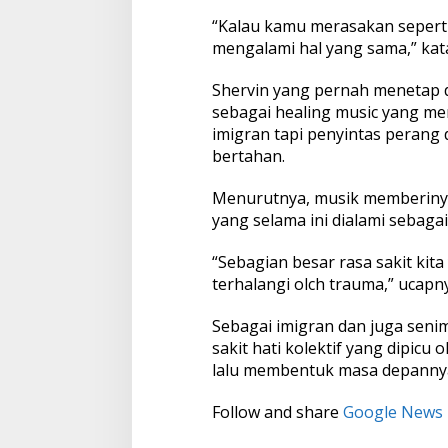
T
“Kalau kamu merasakan seperti 
i
mengalami hal yang sama,” kata 
m
e
s
Shervin yang pernah menetap 
e
sebagai healing music yang men
b
imigran tapi penyintas perang 
a
bertahan.
g
a
i
Menurutnya, musik memberiny
M
yang selama ini dialami sebagai
u
s
“Sebagian besar rasa sakit kit
i
k
terhalangi olch trauma,” ucapn
P
e
Sebagai imigran dan juga seni
n
sakit hati kolektif yang dipic
y
lalu membentuk masa depanny
e
m
b
Follow and share
Google News
u
h