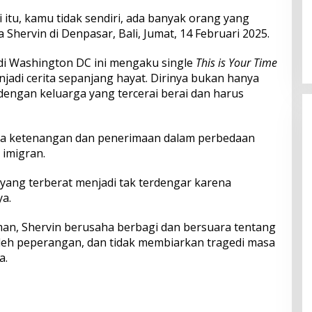
itu, kamu tidak sendiri, ada banyak orang yang
Perkuat Ekosistem Pariwisata
Shervin di Denpasar, Bali, Jumat, 14 Februari 2025.
dan Serapan Investasi, Sira
Village Grand Outlet Bali Resmi
di Washington DC ini mengaku single
This is Your Time
Dibuka di KEK Kura Kura
jadi cerita sepanjang hayat. Dirinya bukan hanya
dengan keluarga yang tercerai berai dan harus
a ketenangan dan penerimaan dalam perbedaan
 imigran.
a yang terberat menjadi tak terdengar karena
ya.
man, Shervin berusaha berbagi dan bersuara tentang
u oleh peperangan, dan tidak membiarkan tragedi masa
a.