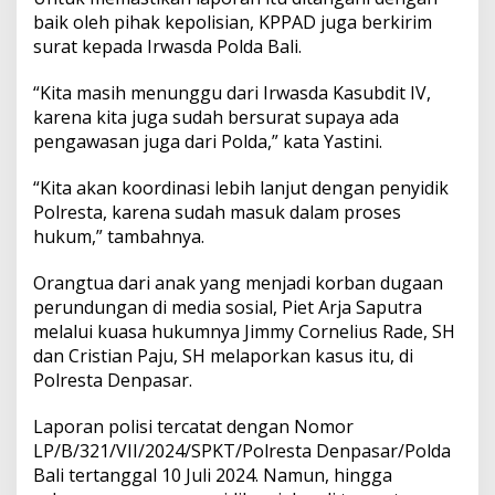
i
baik oleh pihak kepolisian, KPPAD juga berkirim
P
surat kepada Irwasda Polda Bali.
e
n
y
“Kita masih menunggu dari Irwasda Kasubdit IV,
i
karena kita juga sudah bersurat supaya ada
d
pengawasan juga dari Polda,” kata Yastini.
i
k
“Kita akan koordinasi lebih lanjut dengan penyidik
a
n
Polresta, karena sudah masuk dalam proses
hukum,” tambahnya.
Orangtua dari anak yang menjadi korban dugaan
perundungan di media sosial, Piet Arja Saputra
melalui kuasa hukumnya Jimmy Cornelius Rade, SH
dan Cristian Paju, SH melaporkan kasus itu, di
Polresta Denpasar.
Laporan polisi tercatat dengan Nomor
LP/B/321/VII/2024/SPKT/Polresta Denpasar/Polda
Bali tertanggal 10 Juli 2024. Namun, hingga