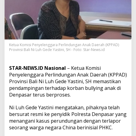
a
r
D
i
b
u
l
l
y
Ketua Komisi Penyelenggara Perlindungan Anak Daerah (KPPAD)
Provinsi Bali Ni Luh Gede Yastini, SH - Foto: Star-News.id
W
N
A
C
STAR-NEWS.ID Nasional
– Ketua Komisi
h
Penyelenggara Perlindungan Anak Daerah (KPPAD)
i
Provinsi Bali Ni Luh Gede Yastini, SH memastikan
n
pendampingan terhadap korban bullying anak di
a
d
Denpasar terus berproses.
i
M
Ni Luh Gede Yastini mengatakan, pihaknya telah
e
bersurat resmi ke penyidik Polresta Denpasar yang
d
menangani kasus perundungan dengan terlapor
s
o
seorang warga negara China berinisial PHKC.
s