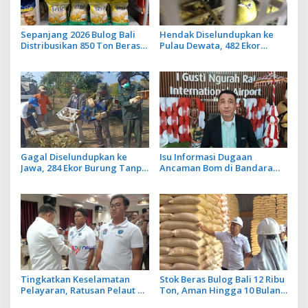
Sepanjang 2026 Bulog Bali
Hendak Diselundupkan ke
Distribusikan 850 Ton Beras
Pulau Dewata, 482 Ekor
Premium ke Jaringan Ritel
Burung dari NTB Diamankan
Moderen
Karantina Bali
Gagal Diselundupkan ke
Isu Informasi Dugaan
Jawa, 284 Ekor Burung Tanpa
Ancaman Bom di Bandara
Dokumen Dilepasliarkan
Ngurah Rai Bali Tidak Benar,
Cegah Ancaman Penyakit
Operasional Penerbangan
Lancar
Tingkatkan Keselamatan
Stok Beras Bulog Bali 12 Ribu
Pelayaran, Ratusan Pelaut di
Ton, Aman Hingga 10 Bulan
Bali Ikuti Pelatihan MPR dan
ke Depan