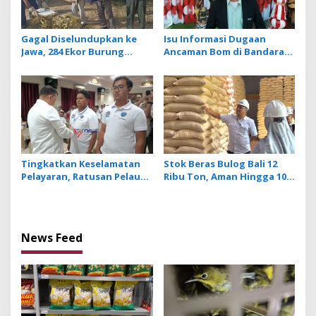
Gagal Diselundupkan ke
Isu Informasi Dugaan
Jawa, 284 Ekor Burung
Ancaman Bom di Bandara
Tanpa Dokumen
Ngurah Rai Bali Tidak
Dilepasliarkan Cegah
Benar, Operasional
Ancaman Penyakit
Penerbangan Lancar
Tingkatkan Keselamatan
Stok Beras Bulog Bali 12
Pelayaran, Ratusan Pelaut
Ribu Ton, Aman Hingga 10
di Bali Ikuti Pelatihan MPR
Bulan ke Depan
dan JMPR
News Feed