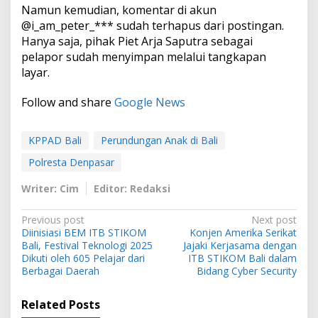
Namun kemudian, komentar di akun
@i_am_peter_*** sudah terhapus dari postingan.
Hanya saja, pihak Piet Arja Saputra sebagai
pelapor sudah menyimpan melalui tangkapan
layar.
Follow and share
Google News
KPPAD Bali
Perundungan Anak di Bali
Polresta Denpasar
Writer: Cim
Editor: Redaksi
P
Previous post
Next post
Diinisiasi BEM ITB STIKOM
Konjen Amerika Serikat
o
Bali, Festival Teknologi 2025
Jajaki Kerjasama dengan
s
Dikuti oleh 605 Pelajar dari
ITB STIKOM Bali dalam
Berbagai Daerah
Bidang Cyber Security
t
n
Related Posts