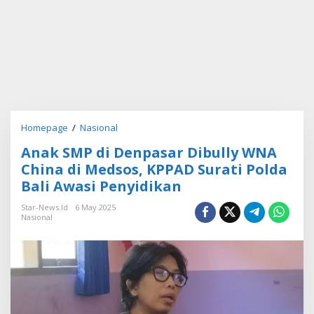
Homepage
/
Nasional
A
n
Anak SMP di Denpasar Dibully WNA
a
k
China di Medsos, KPPAD Surati Polda
S
Bali Awasi Penyidikan
M
P
Star-News.id
6 May 2025
d
Nasional
i
D
e
n
p
a
s