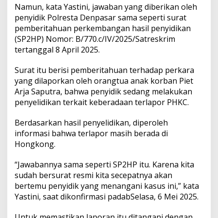
,
Namun, kata Yastini, jawaban yang diberikan oleh
K
penyidik Polresta Denpasar sama seperti surat
P
pemberitahuan perkembangan hasil penyidikan
P
A
(SP2HP) Nomor: B/770.c/IV/2025/Satreskrim
D
tertanggal 8 April 2025.
S
u
Surat itu berisi pemberitahuan terhadap perkara
r
yang dilaporkan oleh orangtua anak korban Piet
a
t
Arja Saputra, bahwa penyidik sedang melakukan
i
penyelidikan terkait keberadaan terlapor PHKC.
P
o
Berdasarkan hasil penyelidikan, diperoleh
l
informasi bahwa terlapor masih berada di
d
a
Hongkong.
B
a
“Jawabannya sama seperti SP2HP itu. Karena kita
l
sudah bersurat resmi kita secepatnya akan
i
bertemu penyidik yang menangani kasus ini,” kata
A
w
Yastini, saat dikonfirmasi padabSelasa, 6 Mei 2025.
a
s
Untuk memastikan laporan itu ditangani dengan