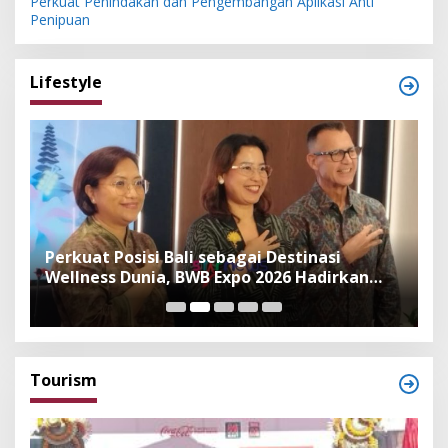
Perkuat Penindakan dan Pengembangan Aplikasi Anti
Penipuan
Lifestyle
n
Perkuat Posisi Bali sebagai Destinasi
F
Wellness Dunia, BWB Expo 2026 Hadirkan
I
Exhibitor Nasional dan Global
K
Tourism