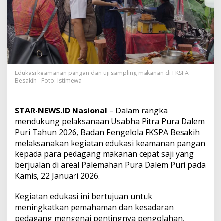
K
S
P
A
B
e
s
a
k
Edukasi keamanan pangan dan uji sampling makanan di FKSPA
Besakih - Foto: Istimewa
i
h
G
e
STAR-NEWS.ID Nasional
– Dalam rangka
l
mendukung pelaksanaan Usabha Pitra Pura Dalem
a
Puri Tahun 2026, Badan Pengelola FKSPA Besakih
r
melaksanakan kegiatan edukasi keamanan pangan
E
d
kepada para pedagang makanan cepat saji yang
u
berjualan di areal Palemahan Pura Dalem Puri pada
k
Kamis, 22 Januari 2026.
a
s
Kegiatan edukasi ini bertujuan untuk
i
K
meningkatkan pemahaman dan kesadaran
e
pedagang mengenai pentingnya pengolahan,