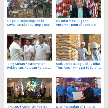
Gagal Diselundupkan ke
Isu Informasi Dugaan
Jawa, 284 Ekor Burung Tanpa
Ancaman Bom di Bandara
Dokumen Dilepasliarkan
Ngurah Rai Bali Tidak Benar,
Cegah Ancaman Penyakit
Operasional Penerbangan
Lancar
Tingkatkan Keselamatan
Stok Beras Bulog Bali 12 Ribu
Pelayaran, Ratusan Pelaut di
Ton, Aman Hingga 10 Bulan
Bali Ikuti Pelatihan MPR dan
ke Depan
JMPR
TKD 2026 Anjlok 24,7 Persen,
Urai Persoalan di Tingkat