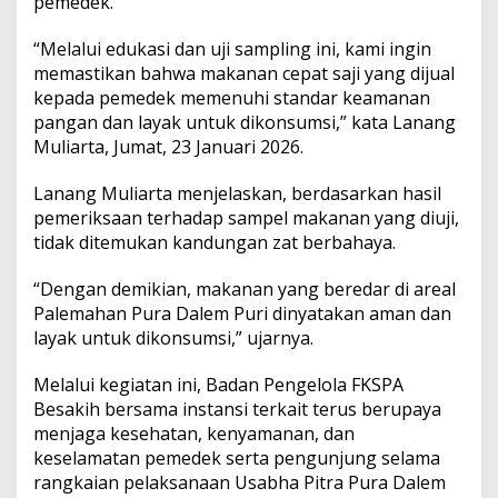
pemedek.
g
M
“Melalui edukasi dan uji sampling ini, kami ingin
a
k
memastikan bahwa makanan cepat saji yang dijual
a
kepada pemedek memenuhi standar keamanan
n
pangan dan layak untuk dikonsumsi,” kata Lanang
a
Muliarta, Jumat, 23 Januari 2026.
n
Lanang Muliarta menjelaskan, berdasarkan hasil
pemeriksaan terhadap sampel makanan yang diuji,
tidak ditemukan kandungan zat berbahaya.
“Dengan demikian, makanan yang beredar di areal
Palemahan Pura Dalem Puri dinyatakan aman dan
layak untuk dikonsumsi,” ujarnya.
Melalui kegiatan ini, Badan Pengelola FKSPA
Besakih bersama instansi terkait terus berupaya
menjaga kesehatan, kenyamanan, dan
keselamatan pemedek serta pengunjung selama
rangkaian pelaksanaan Usabha Pitra Pura Dalem