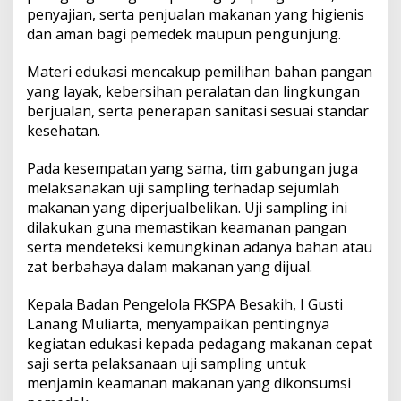
a
penyajian, serta penjualan makanan yang higienis
m
dan aman bagi pemedek maupun pengunjung.
a
n
a
Materi edukasi mencakup pemilihan bahan pangan
n
yang layak, kebersihan peralatan dan lingkungan
P
berjualan, serta penerapan sanitasi sesuai standar
a
kesehatan.
n
g
a
Pada kesempatan yang sama, tim gabungan juga
n
melaksanakan uji sampling terhadap sejumlah
d
makanan yang diperjualbelikan. Uji sampling ini
a
dilakukan guna memastikan keamanan pangan
n
serta mendeteksi kemungkinan adanya bahan atau
U
j
zat berbahaya dalam makanan yang dijual.
i
S
Kepala Badan Pengelola FKSPA Besakih, I Gusti
a
Lanang Muliarta, menyampaikan pentingnya
m
kegiatan edukasi kepada pedagang makanan cepat
p
l
saji serta pelaksanaan uji sampling untuk
i
menjamin keamanan makanan yang dikonsumsi
n