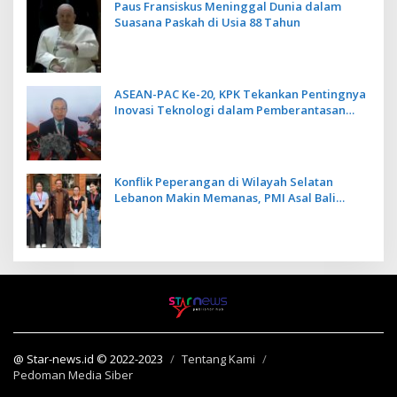
Paus Fransiskus Meninggal Dunia dalam
Suasana Paskah di Usia 88 Tahun
ASEAN-PAC Ke-20, KPK Tekankan Pentingnya
Inovasi Teknologi dalam Pemberantasan
Korupsi
Konflik Peperangan di Wilayah Selatan
Lebanon Makin Memanas, PMI Asal Bali
Dipulangkan ke Indonesia
@ Star-news.id © 2022-2023
Tentang Kami
Pedoman Media Siber