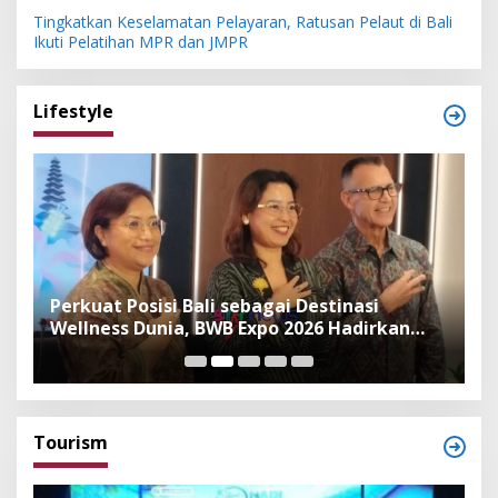
Tingkatkan Keselamatan Pelayaran, Ratusan Pelaut di Bali
Ikuti Pelatihan MPR dan JMPR
Lifestyle
n
Perkuat Posisi Bali sebagai Destinasi
F
Wellness Dunia, BWB Expo 2026 Hadirkan
I
Exhibitor Nasional dan Global
K
Tourism