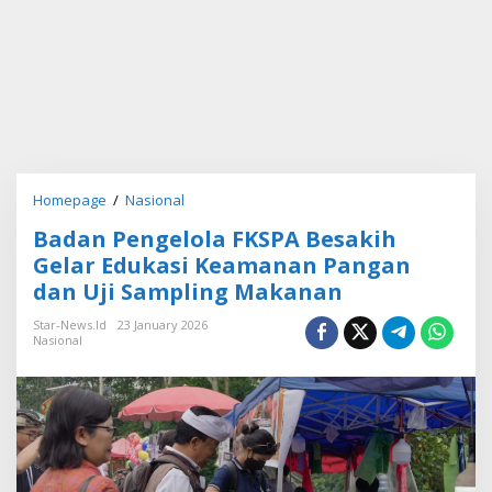
Homepage
/
Nasional
B
a
Badan Pengelola FKSPA Besakih
d
a
Gelar Edukasi Keamanan Pangan
n
dan Uji Sampling Makanan
P
e
Star-News.id
23 January 2026
n
Nasional
g
e
l
o
l
a
F