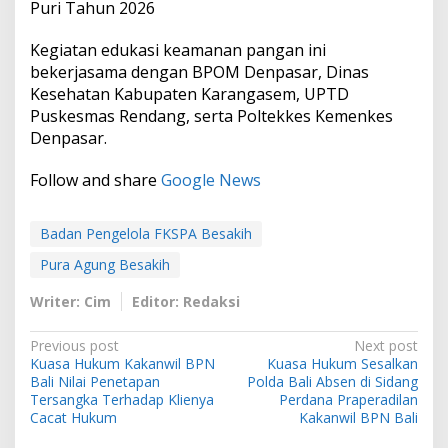
Puri Tahun 2026
Kegiatan edukasi keamanan pangan ini
bekerjasama dengan BPOM Denpasar, Dinas
Kesehatan Kabupaten Karangasem, UPTD
Puskesmas Rendang, serta Poltekkes Kemenkes
Denpasar.
Follow and share
Google News
Badan Pengelola FKSPA Besakih
Pura Agung Besakih
Writer: Cim
Editor: Redaksi
P
Previous post
Next post
Kuasa Hukum Kakanwil BPN
Kuasa Hukum Sesalkan
o
Bali Nilai Penetapan
Polda Bali Absen di Sidang
s
Tersangka Terhadap Klienya
Perdana Praperadilan
Cacat Hukum
Kakanwil BPN Bali
t