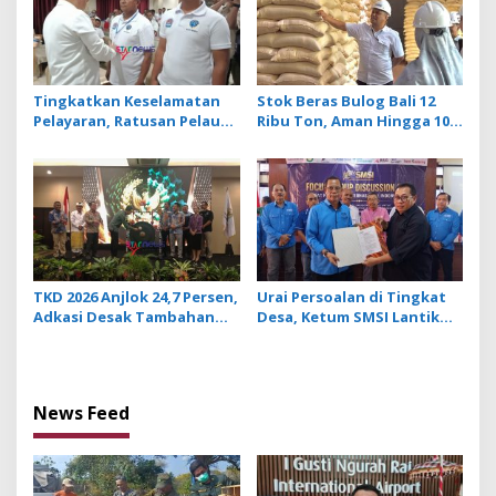
Tingkatkan Keselamatan
Stok Beras Bulog Bali 12
Pelayaran, Ratusan Pelaut
Ribu Ton, Aman Hingga 10
di Bali Ikuti Pelatihan MPR
Bulan ke Depan
dan JMPR
TKD 2026 Anjlok 24,7 Persen,
Urai Persoalan di Tingkat
Adkasi Desak Tambahan
Desa, Ketum SMSI Lantik
Dana Transfer Daerah
Pengurus Pokja Newsroom
untuk 2027
Jaksa Garda Desa di Bali
News Feed