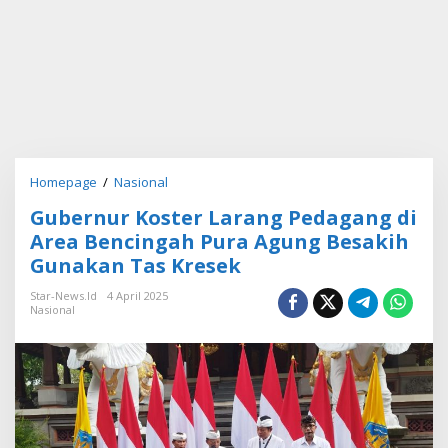
Homepage
/
Nasional
G
u
Gubernur Koster Larang Pedagang di
b
e
Area Bencingah Pura Agung Besakih
r
Gunakan Tas Kresek
n
u
Star-News.id
4 April 2025
r
Nasional
K
o
s
t
e
r
L