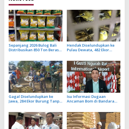
Sepanjang 2026 Bulog Bali
Hendak Diselundupkan ke
Distribusikan 850 Ton Beras
Pulau Dewata, 482 Ekor
Premium ke Jaringan Ritel
Burung dari NTB Diamankan
Moderen
Karantina Bali
Gagal Diselundupkan ke
Isu Informasi Dugaan
Jawa, 284 Ekor Burung Tanpa
Ancaman Bom di Bandara
Dokumen Dilepasliarkan
Ngurah Rai Bali Tidak Benar,
Cegah Ancaman Penyakit
Operasional Penerbangan
Lancar