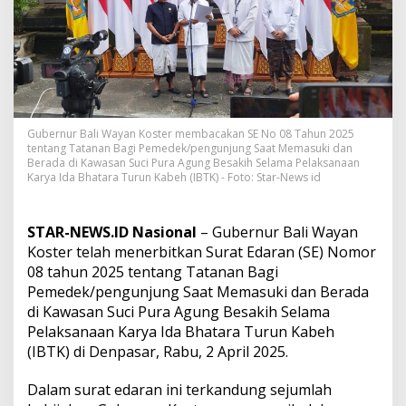
a
r
a
n
g
P
e
d
a
Gubernur Bali Wayan Koster membacakan SE No 08 Tahun 2025
tentang Tatanan Bagi Pemedek/pengunjung Saat Memasuki dan
g
Berada di Kawasan Suci Pura Agung Besakih Selama Pelaksanaan
a
Karya Ida Bhatara Turun Kabeh (IBTK) - Foto: Star-News id
n
g
d
STAR-NEWS.ID Nasional
– Gubernur Bali Wayan
i
A
Koster telah menerbitkan Surat Edaran (SE) Nomor
r
08 tahun 2025 tentang Tatanan Bagi
e
Pemedek/pengunjung Saat Memasuki dan Berada
a
di Kawasan Suci Pura Agung Besakih Selama
B
e
Pelaksanaan Karya Ida Bhatara Turun Kabeh
n
(IBTK) di Denpasar, Rabu, 2 April 2025.
c
i
Dalam surat edaran ini terkandung sejumlah
n