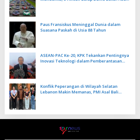
Kecepatan
Paus Fransiskus Meninggal Dunia dalam
Suasana Paskah di Usia 88 Tahun
ASEAN-PAC Ke-20, KPK Tekankan Pentingnya
Inovasi Teknologi dalam Pemberantasan
Korupsi
Konflik Peperangan di Wilayah Selatan
Lebanon Makin Memanas, PMI Asal Bali
Dipulangkan ke Indonesia