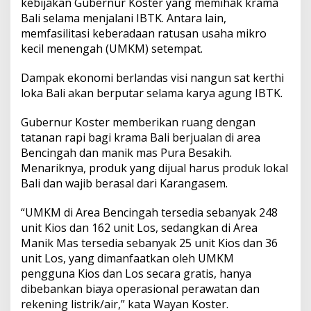
kebijakan Gubernur Koster yang memihak krama
g
a
Bali selama menjalani IBTK. Antara lain,
h
memfasilitasi keberadaan ratusan usaha mikro
P
kecil menengah (UMKM) setempat.
u
r
Dampak ekonomi berlandas visi nangun sat kerthi
a
A
loka Bali akan berputar selama karya agung IBTK.
g
u
Gubernur Koster memberikan ruang dengan
n
tatanan rapi bagi krama Bali berjualan di area
g
Bencingah dan manik mas Pura Besakih.
B
e
Menariknya, produk yang dijual harus produk lokal
s
Bali dan wajib berasal dari Karangasem.
a
k
“UMKM di Area Bencingah tersedia sebanyak 248
i
unit Kios dan 162 unit Los, sedangkan di Area
h
G
Manik Mas tersedia sebanyak 25 unit Kios dan 36
u
unit Los, yang dimanfaatkan oleh UMKM
n
pengguna Kios dan Los secara gratis, hanya
a
dibebankan biaya operasional perawatan dan
k
rekening listrik/air,” kata Wayan Koster.
a