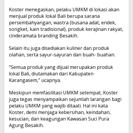
n
T
Koster menegaskan, pelaku UMKM di lokasi akan
a
menjual produk lokal Bali berupa sarana
s
persembahyangan, wastra (busana adat, endek,
K
songket, kain tradisional), produk kerajinan rakyat,
r
e
cinderamata branding Besakih.
s
e
Selain itu juga disediakan kuliner dan produk
k
olahan, serta sayur-sayuran dan buah- buahan.
“Semua produk yang dijual merupakan produk
lokal Bali, diutamakan dari Kabupaten
Karangasem,” ucapnya.
Meskipun memfasilitasi UMKM setempat, Koster
juga tegas menyampaikan sejumlah larangan bagi
pelaku UMKM yang wajib ditaati. Hal ini kata
Koster, demi menjaga kebersihan, keindahan,
kesucian, dan keagungan Kawasan Suci Pura
Agung Besakih.