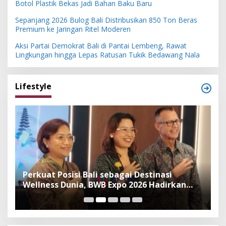
Botol Plastik Bekas Jadi Bahan Baku Baru
Sepanjang 2026 Bulog Bali Distribusikan 850 Ton Beras
Premium ke Jaringan Ritel Moderen
Aksi Partai Demokrat Bali di Pantai Lembeng, Rawat
Lingkungan hingga Lepas Ratusan Tukik Bedawang Nala
Lifestyle
n
Perkuat Posisi Bali sebagai Destinasi
F
Wellness Dunia, BWB Expo 2026 Hadirkan
I
Exhibitor Nasional dan Global
K