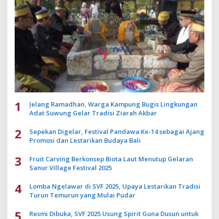
1
Jelang Ramadhan, Warga Kampung Bugis Lingkungan
Adat Suwung Gelar Tradisi Ziarah Akbar
2
Sepekan Digelar, Festival Pandawa Ke-14 sebagai Ajang
Promosi dan Lestarikan Budaya Bali
3
Fruit Carving Berkonsep Biota Laut Menutup Gelaran
Sanur Village Festival 2025
4
Lomba Ngelawar di SVF 2025, Upaya Lestarikan Tradisi
Turun Temurun yang Mulai Pudar
5
Resmi Dibuka, SVF 2025 Usung Spirit Guna Dusun untuk