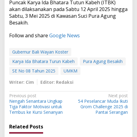
Puncak Karya Ida Bhatara Tutun Kabeh (ITBK)
akan dilaksanakan pada Sabtu 12 April 2025 hingga
Sabtu, 3 Mei 2025 di Kawasan Suci Pura Agung
Besakih.
Follow and share
Google News
Gubernur Bali Wayan Koster
Karya Ida Bhatara Turun Kabeh
Pura Agung Besakih
SE No 08 Tahun 2025
UMKM
Writer: Cim
Editor: Redaksi
P
Previous post
Next post
Nengah Senantara Ungkap
54 Peselancar Muda Ikuti
o
Tiga Faktor Motivasi untuk
Grom Challenge 2025 di
s
Tembus ke Kursi Senanyan
Pantai Serangan
t
Related Posts
n