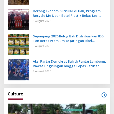
Dorong Ekonomi Sirkular di Bali, Program
Recycle Me Ubah Botol Plastik Bekas Jadi
Bahan Baku Baru
8 August 2026
Sepanjang 2026 Bulog Bali Distribusikan 850
Ton Beras Premium ke Jaringan Ritel
Moderen
8 August 2026
Aksi Partai Demokrat Bali di Pantai Lembeng,
Rawat Lingkungan hingga Lepas Ratusan
Tukik Bedawang Nala
8 August 2026
Culture