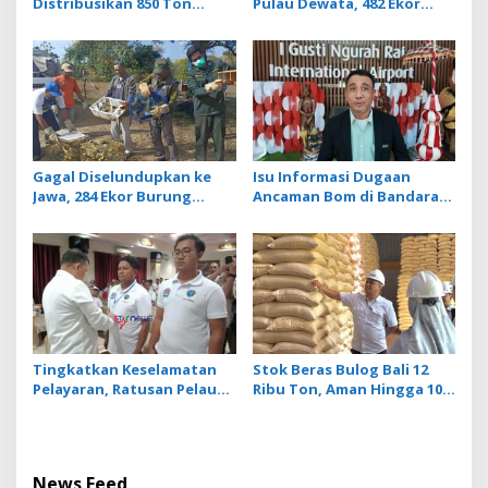
Distribusikan 850 Ton
Pulau Dewata, 482 Ekor
Beras Premium ke Jaringan
Burung dari NTB
Ritel Moderen
Diamankan Karantina Bali
Gagal Diselundupkan ke
Isu Informasi Dugaan
Jawa, 284 Ekor Burung
Ancaman Bom di Bandara
Tanpa Dokumen
Ngurah Rai Bali Tidak
Dilepasliarkan Cegah
Benar, Operasional
Ancaman Penyakit
Penerbangan Lancar
Tingkatkan Keselamatan
Stok Beras Bulog Bali 12
Pelayaran, Ratusan Pelaut
Ribu Ton, Aman Hingga 10
di Bali Ikuti Pelatihan MPR
Bulan ke Depan
dan JMPR
News Feed