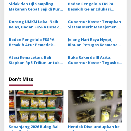
a
Sidak dan Uji Sampling
Badan Pengelola FKSPA
v
Makanan Cepat Saji di Pura
Besakih Gelar Edukasi
Besakih, Tak Ditemukan
Keamanan Pangan dan Uji
i
Zat Berbahaya
Sampling Makanan
Dorong UMKM Lokal Naik
Gubernur Koster Terapkan
g
Kelas, Badan FKSPA Besakih
Sistem Merit Manajemen
Adakan Program Motivasi
untuk Pemilihan 21 Pejabat
a
Inkubasi Bisnis
yang Dilantik
Badan Pengelola FKSPA
Jelang Hari Raya Nyepi,
t
Besakih Atur Pemedek
Ribuan Petugas Keamanan
i
dengan Sistem Digital
Tradisional Bali Ikuti Gelar
Berbasis SpeedID saat IBTK
Agung Pecalang Bali 2025
Atasi Kemacetan, Bali
Buka Rakerda III Asita,
o
Siapkan Rp5 Triliun untuk
Gubernur Koster Tegaskan
n
Bangun Jalan Baru
Pariwiasata Bali Berbasis
Budaya Tak Boleh ada
Prostitusi dan Kasino
Don't Miss
Sepanjang 2026 Bulog Bali
Hendak Diselundupkan ke