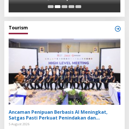
Exhibitor Nasional dan Global
K
Tourism
Ancaman Penipuan Berbasis AI Meningkat,
Satgas Pasti Perkuat Penindakan dan
Pengembangan Aplikasi Anti Penipuan
5 August 2026