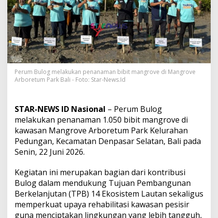
n
g
a
n
E
k
o
s
i
Perum Bulog melakukan penanaman bibit mangrove di Mangrove
Arboretum Park Bali - Foto: Star-News.Id
s
t
e
m
STAR-NEWS ID Nasional
– Perum Bulog
P
melakukan penanaman 1.050 bibit mangrove di
e
kawasan Mangrove Arboretum Park Kelurahan
s
Pedungan, Kecamatan Denpasar Selatan, Bali pada
i
s
Senin, 22 Juni 2026.
i
r
Kegiatan ini merupakan bagian dari kontribusi
,
Bulog dalam mendukung Tujuan Pembangunan
P
Berkelanjutan (TPB) 14 Ekosistem Lautan sekaligus
e
r
memperkuat upaya rehabilitasi kawasan pesisir
u
guna menciptakan lingkungan yang lebih tangguh,