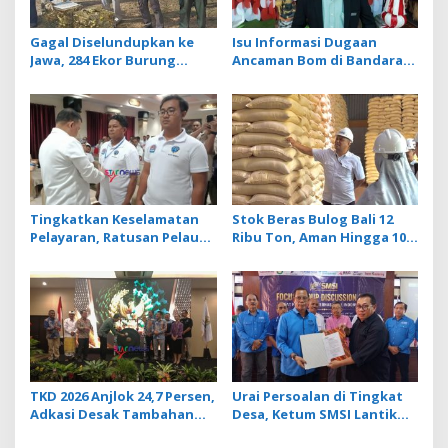
Gagal Diselundupkan ke
Isu Informasi Dugaan
Jawa, 284 Ekor Burung
Ancaman Bom di Bandara
Tanpa Dokumen
Ngurah Rai Bali Tidak
Dilepasliarkan Cegah
Benar, Operasional
Ancaman Penyakit
Penerbangan Lancar
Tingkatkan Keselamatan
Stok Beras Bulog Bali 12
Pelayaran, Ratusan Pelaut
Ribu Ton, Aman Hingga 10
di Bali Ikuti Pelatihan MPR
Bulan ke Depan
dan JMPR
TKD 2026 Anjlok 24,7 Persen,
Urai Persoalan di Tingkat
Adkasi Desak Tambahan
Desa, Ketum SMSI Lantik
Dana Transfer Daerah
Pengurus Pokja Newsroom