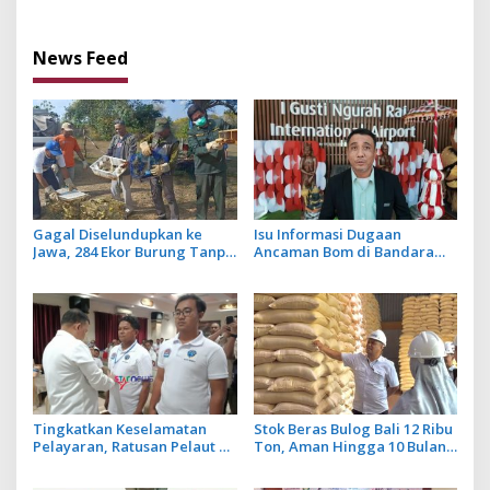
untuk 2027
Jaksa Garda Desa di Bali
News Feed
Gagal Diselundupkan ke
Isu Informasi Dugaan
Jawa, 284 Ekor Burung Tanpa
Ancaman Bom di Bandara
Dokumen Dilepasliarkan
Ngurah Rai Bali Tidak Benar,
Cegah Ancaman Penyakit
Operasional Penerbangan
Lancar
Tingkatkan Keselamatan
Stok Beras Bulog Bali 12 Ribu
Pelayaran, Ratusan Pelaut di
Ton, Aman Hingga 10 Bulan
Bali Ikuti Pelatihan MPR dan
ke Depan
JMPR