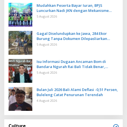
Mudahkan Peserta Bayar Iuran, BPJS
Luncurkan Nadi JKN dengan Mekanisme
Menabung
5 August 2026
Gagal Diselundupkan ke Jawa, 284 Ekor
Burung Tanpa Dokumen Dilepasliarkan
Cegah Ancaman Penyakit
5 August 2026
Isu Informasi Dugaan Ancaman Bom di
Bandara Ngurah Rai Bali Tidak Benar,
Operasional Penerbangan Lancar
5 August 2026
Bulan Juli 2026 Bali Alami Deflasi -0,51 Persen,
Buleleng Catat Penurunan Terendah
4 August 2026
Culture