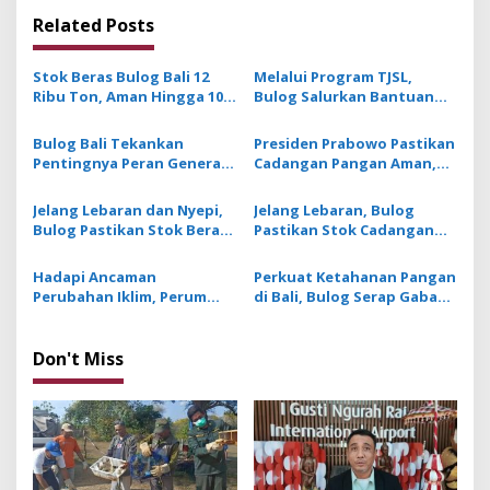
n
Related Posts
a
v
Stok Beras Bulog Bali 12
Melalui Program TJSL,
i
Ribu Ton, Aman Hingga 10
Bulog Salurkan Bantuan
g
Bulan ke Depan
Pangan dan Santunan
untuk Anak Asuh di Bali
Bulog Bali Tekankan
Presiden Prabowo Pastikan
a
Pentingnya Peran Generasi
Cadangan Pangan Aman,
t
Muda Terhadap Ketahanan
Bulog Kuasai Stok Beras
Pangan Nasional
Pemerintah Sebanyak 4,88
i
Jelang Lebaran dan Nyepi,
Jelang Lebaran, Bulog
Juta Ton
Bulog Pastikan Stok Beras
Pastikan Stok Cadangan
o
dan Minyak Goreng di Bali
Beras di Bali Aman
n
Masih Aman
Hadapi Ancaman
Perkuat Ketahanan Pangan
Perubahan Iklim, Perum
di Bali, Bulog Serap Gabah
Bulog Berikan Asuransi
Petani dengan Harga
Pertanian bagi Petani di
Rp6.500/Kg
Tabanan
Don't Miss