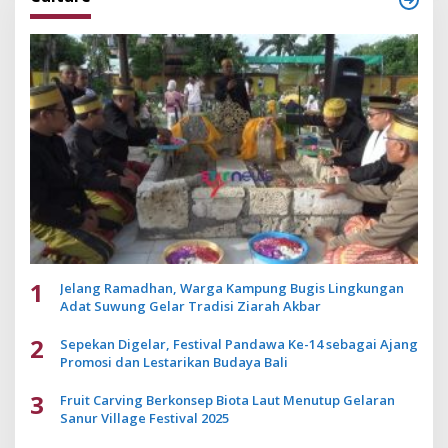
1
Jelang Ramadhan, Warga Kampung Bugis Lingkungan
Adat Suwung Gelar Tradisi Ziarah Akbar
2
Sepekan Digelar, Festival Pandawa Ke-14 sebagai Ajang
Promosi dan Lestarikan Budaya Bali
3
Fruit Carving Berkonsep Biota Laut Menutup Gelaran
Sanur Village Festival 2025