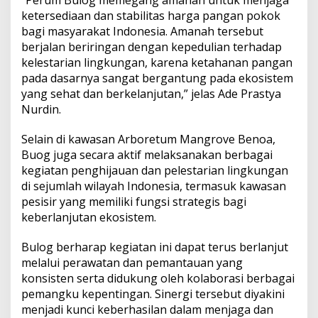
r
ketersediaan dan stabilitas harga pangan pokok
o
bagi masyarakat Indonesia. Amanah tersebut
v
e
berjalan beriringan dengan kepedulian terhadap
d
kelestarian lingkungan, karena ketahanan pangan
i
pada dasarnya sangat bergantung pada ekosistem
B
yang sehat dan berkelanjutan,” jelas Ade Prastya
a
l
Nurdin.
i
Selain di kawasan Arboretum Mangrove Benoa,
Buog juga secara aktif melaksanakan berbagai
kegiatan penghijauan dan pelestarian lingkungan
di sejumlah wilayah Indonesia, termasuk kawasan
pesisir yang memiliki fungsi strategis bagi
keberlanjutan ekosistem.
Bulog berharap kegiatan ini dapat terus berlanjut
melalui perawatan dan pemantauan yang
konsisten serta didukung oleh kolaborasi berbagai
pemangku kepentingan. Sinergi tersebut diyakini
menjadi kunci keberhasilan dalam menjaga dan