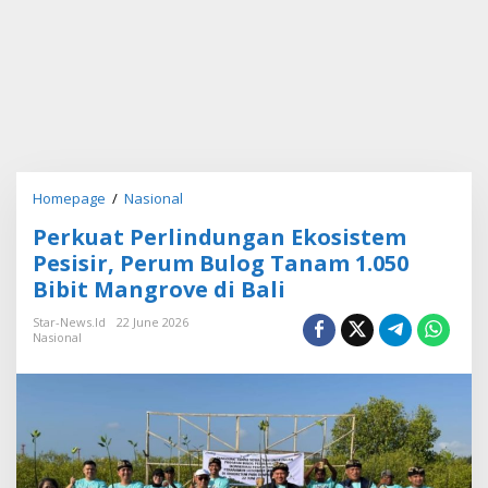
Homepage
/
Nasional
P
e
Perkuat Perlindungan Ekosistem
r
k
Pesisir, Perum Bulog Tanam 1.050
u
Bibit Mangrove di Bali
a
t
Star-News.id
22 June 2026
P
Nasional
e
r
l
i
n
d
u