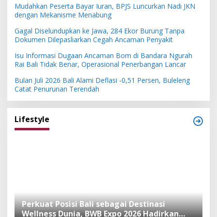
Mudahkan Peserta Bayar Iuran, BPJS Luncurkan Nadi JKN
dengan Mekanisme Menabung
Gagal Diselundupkan ke Jawa, 284 Ekor Burung Tanpa
Dokumen Dilepasliarkan Cegah Ancaman Penyakit
Isu Informasi Dugaan Ancaman Bom di Bandara Ngurah
Rai Bali Tidak Benar, Operasional Penerbangan Lancar
Bulan Juli 2026 Bali Alami Deflasi -0,51 Persen, Buleleng
Catat Penurunan Terendah
Lifestyle
n
Perkuat Posisi Bali sebagai Destinasi
F
Wellness Dunia, BWB Expo 2026 Hadirkan
I