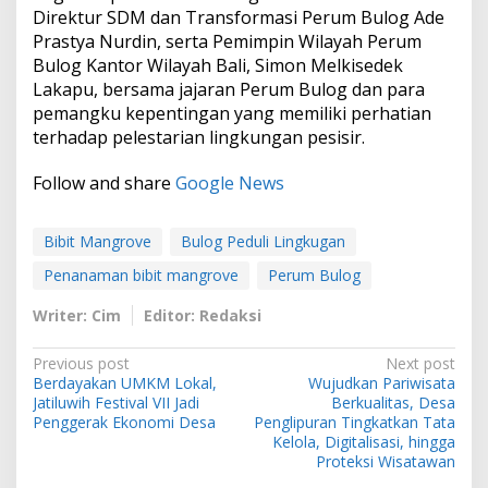
Direktur SDM dan Transformasi Perum Bulog Ade
Prastya Nurdin, serta Pemimpin Wilayah Perum
Bulog Kantor Wilayah Bali, Simon Melkisedek
Lakapu, bersama jajaran Perum Bulog dan para
pemangku kepentingan yang memiliki perhatian
terhadap pelestarian lingkungan pesisir.
Follow and share
Google News
Bibit Mangrove
Bulog Peduli Lingkugan
Penanaman bibit mangrove
Perum Bulog
Writer: Cim
Editor: Redaksi
P
Previous post
Next post
Berdayakan UMKM Lokal,
Wujudkan Pariwisata
o
Jatiluwih Festival VII Jadi
Berkualitas, Desa
s
Penggerak Ekonomi Desa
Penglipuran Tingkatkan Tata
Kelola, Digitalisasi, hingga
t
Proteksi Wisatawan