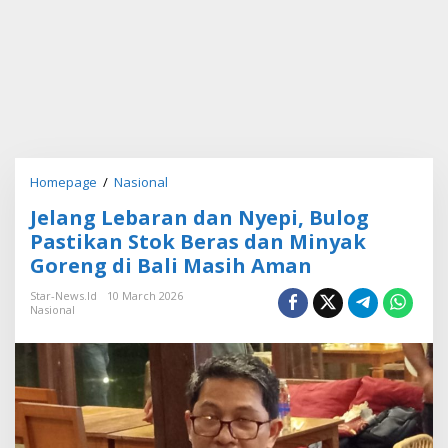
Homepage
/
Nasional
J
e
Jelang Lebaran dan Nyepi, Bulog
l
a
Pastikan Stok Beras dan Minyak
n
Goreng di Bali Masih Aman
g
L
Star-News.id
10 March 2026
e
Nasional
b
a
r
a
n
d
a