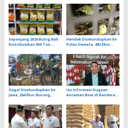
Sepanjang 2026 Bulog Bali
Hendak Diselundupkan ke
Distribusikan 850 Ton
Pulau Dewata, 482 Ekor
Beras Premium ke Jaringan
Burung dari NTB
Ritel Moderen
Diamankan Karantina Bali
Gagal Diselundupkan ke
Isu Informasi Dugaan
Jawa, 284 Ekor Burung
Ancaman Bom di Bandara
Tanpa Dokumen
Ngurah Rai Bali Tidak
Dilepasliarkan Cegah
Benar, Operasional
Ancaman Penyakit
Penerbangan Lancar