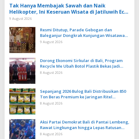
Tak Hanya Membajak Sawah dan Naik
Helikopter, Ini Keseruan Wisata di Jatiluwih Eco
Farm Tabanan
9 August 2026
Resmi Ditutup, Parade Gebogan dan
Baleganjur Dongkrak Kunjungan Wisatawan
Ulun Danu Beratan dan The Blooms
9 August 2026
Dorong Ekonomi Sirkular di Bali, Program
Recycle Me Ubah Botol Plastik Bekas Jadi
Bahan Baku Baru
8 August 2026
Sepanjang 2026 Bulog Bali Distribusikan 850
Ton Beras Premium ke Jaringan Ritel
Moderen
8 August 2026
Aksi Partai Demokrat Bali di Pantai Lembeng,
Rawat Lingkungan hingga Lepas Ratusan
Tukik Bedawang Nala
8 August 2026