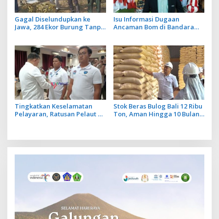
Gagal Diselundupkan ke
Isu Informasi Dugaan
Jawa, 284 Ekor Burung Tanpa
Ancaman Bom di Bandara
Dokumen Dilepasliarkan
Ngurah Rai Bali Tidak Benar,
Cegah Ancaman Penyakit
Operasional Penerbangan
Lancar
Tingkatkan Keselamatan
Stok Beras Bulog Bali 12 Ribu
Pelayaran, Ratusan Pelaut di
Ton, Aman Hingga 10 Bulan
Bali Ikuti Pelatihan MPR dan
ke Depan
JMPR