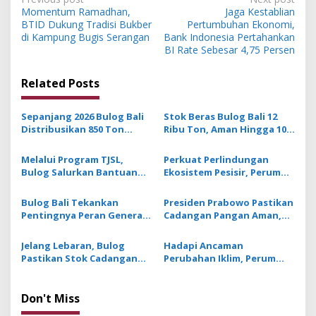
P
Momentum Ramadhan,
Jaga Kestablian
o
BTID Dukung Tradisi Bukber
Pertumbuhan Ekonomi,
s
di Kampung Bugis Serangan
Bank Indonesia Pertahankan
BI Rate Sebesar 4,75 Persen
t
n
Related Posts
a
v
Sepanjang 2026 Bulog Bali
Stok Beras Bulog Bali 12
Distribusikan 850 Ton
Ribu Ton, Aman Hingga 10
i
Beras Premium ke Jaringan
Bulan ke Depan
g
Ritel Moderen
Melalui Program TJSL,
Perkuat Perlindungan
Bulog Salurkan Bantuan
Ekosistem Pesisir, Perum
a
Pangan dan Santunan
Bulog Tanam 1.050 Bibit
t
untuk Anak Asuh di Bali
Mangrove di Bali
Bulog Bali Tekankan
Presiden Prabowo Pastikan
i
Pentingnya Peran Generasi
Cadangan Pangan Aman,
Muda Terhadap Ketahanan
Bulog Kuasai Stok Beras
o
Pangan Nasional
Pemerintah Sebanyak 4,88
Jelang Lebaran, Bulog
Hadapi Ancaman
n
Juta Ton
Pastikan Stok Cadangan
Perubahan Iklim, Perum
Beras di Bali Aman
Bulog Berikan Asuransi
Pertanian bagi Petani di
Tabanan
Don't Miss