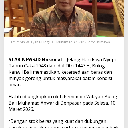
n
N
y
e
p
i
,
B
u
Pemimpin Wilayah Bulog Bali Muhamad Anwar - Foto: Istimewa
l
o
g
STAR-NEWS.ID Nasional
– Jelang Hari Raya Nyepi
P
Tahun Caka 1948 dan Idul Fitri 1447 H, Bulog
a
Kanwil Bali memastikan, ketersediaan beras dan
s
minyak goreng untuk masyarakat dalam kondisi
t
i
aman.
k
a
Hal itu diungkapkan oleh Pemimpin Wilayah Bulog
n
Bali Muhamad Anwar di Denpasar pada Selasa, 10
S
Maret 2026.
t
o
k
“Dengan stok beras yang kuat dan dukungan
B
pasokan minyak goreng serta kerjasama yang baik