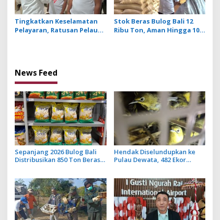
Tingkatkan Keselamatan
Stok Beras Bulog Bali 12
Pelayaran, Ratusan Pelaut
Ribu Ton, Aman Hingga 10
di Bali Ikuti Pelatihan MPR
Bulan ke Depan
dan JMPR
News Feed
Sepanjang 2026 Bulog Bali
Hendak Diselundupkan ke
Distribusikan 850 Ton Beras
Pulau Dewata, 482 Ekor
Premium ke Jaringan Ritel
Burung dari NTB Diamankan
Moderen
Karantina Bali