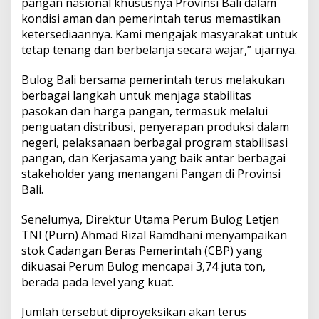
pangan nasional khususnya Provinsi Bali dalam
M
kondisi aman dan pemerintah terus memastikan
a
s
ketersediaannya. Kami mengajak masyarakat untuk
i
tetap tenang dan berbelanja secara wajar,” ujarnya.
h
A
Bulog Bali bersama pemerintah terus melakukan
m
berbagai langkah untuk menjaga stabilitas
a
n
pasokan dan harga pangan, termasuk melalui
penguatan distribusi, penyerapan produksi dalam
negeri, pelaksanaan berbagai program stabilisasi
pangan, dan Kerjasama yang baik antar berbagai
stakeholder yang menangani Pangan di Provinsi
Bali.
Senelumya, Direktur Utama Perum Bulog Letjen
TNI (Purn) Ahmad Rizal Ramdhani menyampaikan
stok Cadangan Beras Pemerintah (CBP) yang
dikuasai Perum Bulog mencapai 3,74 juta ton,
berada pada level yang kuat.
Jumlah tersebut diproyeksikan akan terus