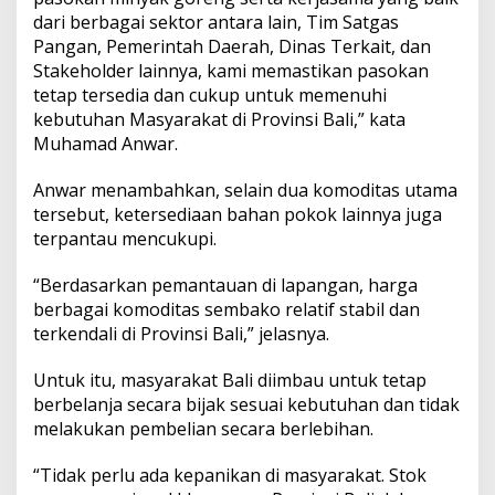
e
dari berbagai sektor antara lain, Tim Satgas
r
Pangan, Pemerintah Daerah, Dinas Terkait, dan
a
s
Stakeholder lainnya, kami memastikan pasokan
d
tetap tersedia dan cukup untuk memenuhi
a
kebutuhan Masyarakat di Provinsi Bali,” kata
n
Muhamad Anwar.
M
i
n
Anwar menambahkan, selain dua komoditas utama
y
tersebut, ketersediaan bahan pokok lainnya juga
a
terpantau mencukupi.
k
G
“Berdasarkan pemantauan di lapangan, harga
o
r
berbagai komoditas sembako relatif stabil dan
e
terkendali di Provinsi Bali,” jelasnya.
n
g
Untuk itu, masyarakat Bali diimbau untuk tetap
d
berbelanja secara bijak sesuai kebutuhan dan tidak
i
B
melakukan pembelian secara berlebihan.
a
l
“Tidak perlu ada kepanikan di masyarakat. Stok
i