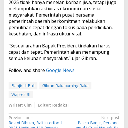
2025 tidak hanya menelan korban jiwa, tetapi juga
melumpuhkan aktivitas ekonomi dan sosial
masyarakat. Pemerintah pusat bersama
pemerintah daerah berkomitmen melakukan
pemulihan cepat dengan fokus pada pendidikan,
kesehatan, dan infrastruktur vital.
“Sesuai arahan Bapak Presiden, tindakan harus
cepat dan tepat. Pemerintah akan menampung
semua keluhan masyarakat,” ujar Gibran.
Follow and share
Google News
Banjir di Bali
Gibran Rakabuming Raka
Wapres RI
Writer: Cim
Editor: Redaksi
P
Previous post
Next post
Resmi Dibuka, Bali Interfood
Pasca Banjir, Personel
o
2025 Hadirkan 110 Peserta
Lanud I Gusti Ngurah Rai