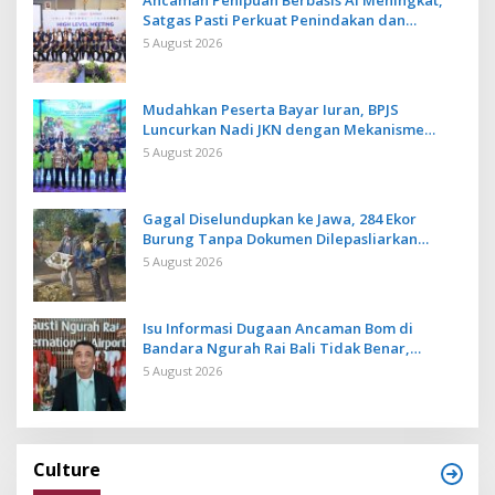
Ancaman Penipuan Berbasis AI Meningkat,
Satgas Pasti Perkuat Penindakan dan
Pengembangan Aplikasi Anti Penipuan
5 August 2026
Mudahkan Peserta Bayar Iuran, BPJS
Luncurkan Nadi JKN dengan Mekanisme
Menabung
5 August 2026
Gagal Diselundupkan ke Jawa, 284 Ekor
Burung Tanpa Dokumen Dilepasliarkan
Cegah Ancaman Penyakit
5 August 2026
Isu Informasi Dugaan Ancaman Bom di
Bandara Ngurah Rai Bali Tidak Benar,
Operasional Penerbangan Lancar
5 August 2026
Culture