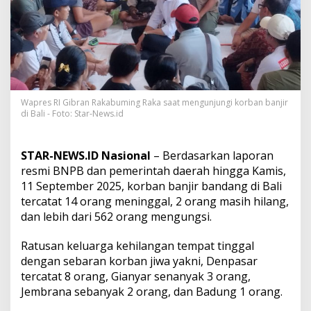
l
u
h
l
a
n
t
a
k
Wapres RI Gibran Rakabuming Raka saat mengunjungi korban banjir
di Bali - Foto: Star-News.id
k
a
n
B
STAR-NEWS.ID Nasional
– Berdasarkan laporan
a
resmi BNPB dan pemerintah daerah hingga Kamis,
l
11 September 2025, korban banjir bandang di Bali
i
tercatat 14 orang meninggal, 2 orang masih hilang,
,
W
dan lebih dari 562 orang mengungsi.
a
p
Ratusan keluarga kehilangan tempat tinggal
r
dengan sebaran korban jiwa yakni, Denpasar
e
tercatat 8 orang, Gianyar senanyak 3 orang,
s
G
Jembrana sebanyak 2 orang, dan Badung 1 orang.
i