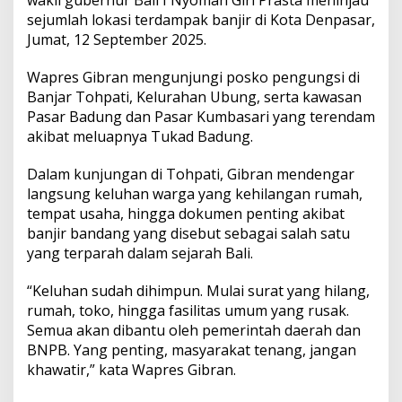
K
sejumlah lokasi terdampak banjir di Kota Denpasar,
o
Jumat, 12 September 2025.
r
b
a
Wapres Gibran mengunjungi posko pengungsi di
n
Banjar Tohpati, Kelurahan Ubung, serta kawasan
B
Pasar Badung dan Pasar Kumbasari yang terendam
a
akibat meluapnya Tukad Badung.
l
i
t
Dalam kunjungan di Tohpati, Gibran mendengar
a
langsung keluhan warga yang kehilangan rumah,
d
tempat usaha, hingga dokumen penting akibat
a
banjir bandang yang disebut sebagai salah satu
n
L
yang terparah dalam sejarah Bali.
a
n
“Keluhan sudah dihimpun. Mulai surat yang hilang,
s
rumah, toko, hingga fasilitas umum yang rusak.
i
Semua akan dibantu oleh pemerintah daerah dan
a
BNPB. Yang penting, masyarakat tenang, jangan
khawatir,” kata Wapres Gibran.