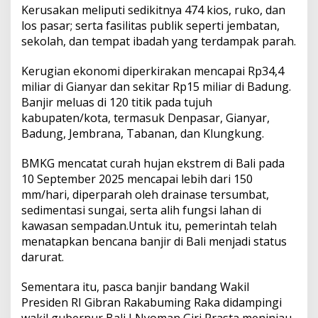
b
Kerusakan meliputi sedikitnya 474 kios, ruko, dan
r
los pasar; serta fasilitas publik seperti jembatan,
a
sekolah, dan tempat ibadah yang terdampak parah.
n
P
r
Kerugian ekonomi diperkirakan mencapai Rp34,4
i
miliar di Gianyar dan sekitar Rp15 miliar di Badung.
o
Banjir meluas di 120 titik pada tujuh
r
kabupaten/kota, termasuk Denpasar, Gianyar,
i
t
Badung, Jembrana, Tabanan, dan Klungkung.
a
s
BMKG mencatat curah hujan ekstrem di Bali pada
k
10 September 2025 mencapai lebih dari 150
a
mm/hari, diperparah oleh drainase tersumbat,
n
K
sedimentasi sungai, serta alih fungsi lahan di
e
kawasan sempadan.Untuk itu, pemerintah telah
s
menatapkan bencana banjir di Bali menjadi status
e
darurat.
h
a
t
Sementara itu, pasca banjir bandang Wakil
a
Presiden RI Gibran Rakabuming Raka didampingi
n
wakil gubernur Bali I Nyoman Giri Prasta meninjau