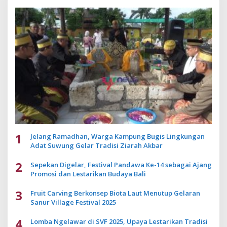
1
Jelang Ramadhan, Warga Kampung Bugis Lingkungan
Adat Suwung Gelar Tradisi Ziarah Akbar
2
Sepekan Digelar, Festival Pandawa Ke-14 sebagai Ajang
Promosi dan Lestarikan Budaya Bali
3
Fruit Carving Berkonsep Biota Laut Menutup Gelaran
Sanur Village Festival 2025
4
Lomba Ngelawar di SVF 2025, Upaya Lestarikan Tradisi