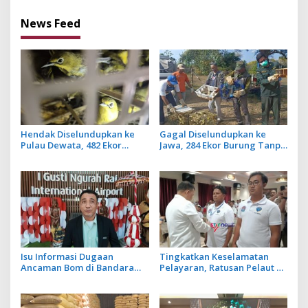
News Feed
Hendak Diselundupkan ke
Gagal Diselundupkan ke
Pulau Dewata, 482 Ekor
Jawa, 284 Ekor Burung Tanpa
Burung dari NTB Diamankan
Dokumen Dilepasliarkan
Karantina Bali
Cegah Ancaman Penyakit
Isu Informasi Dugaan
Tingkatkan Keselamatan
Ancaman Bom di Bandara
Pelayaran, Ratusan Pelaut di
Ngurah Rai Bali Tidak Benar,
Bali Ikuti Pelatihan MPR dan
Operasional Penerbangan
JMPR
Lancar