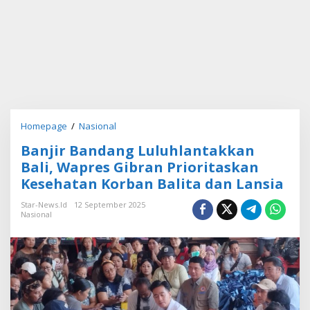
Homepage
/
Nasional
B
a
Banjir Bandang Luluhlantakkan
n
j
Bali, Wapres Gibran Prioritaskan
i
Kesehatan Korban Balita dan Lansia
r
B
Star-News.id
12 September 2025
a
Nasional
n
d
a
n
g
L
u