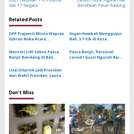
s
dari 17 Negara
Bersihkan Pasar Badung
t
Related Posts
n
a
DPP Prajaniti Minta Wapres
Hujan Kembali Mengguyur
v
Gibran Buka Acara
Bali, 5 Titik di Kota
Konferensi Internasional
Denpasar Tergenang Air
i
Pengusaha Hindu yang
Menteri LHK Sebut Pasca
Pasca Banjir, Personel
g
Bakal Digelar di Bali
Banjir Bandang di Bali
Lanud I Gusti Ngurah Rai
Diperkirakan Terdapat 210
Bersihkan Pasar Badung
a
Ton Sampah
Usai Dilantik Jadi Presiden
t
dan Wakil Presiden, Lautan
i
Manusia di Jakarta Sambut
Iring-Iriangan Prabowo –
o
Gibran
Don't Miss
n