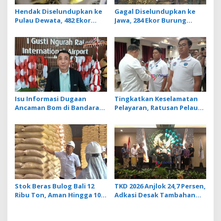
Hendak Diselundupkan ke
Gagal Diselundupkan ke
Pulau Dewata, 482 Ekor
Jawa, 284 Ekor Burung
Burung dari NTB
Tanpa Dokumen
Diamankan Karantina Bali
Dilepasliarkan Cegah
Ancaman Penyakit
Isu Informasi Dugaan
Tingkatkan Keselamatan
Ancaman Bom di Bandara
Pelayaran, Ratusan Pelaut
Ngurah Rai Bali Tidak
di Bali Ikuti Pelatihan MPR
Benar, Operasional
dan JMPR
Penerbangan Lancar
Stok Beras Bulog Bali 12
TKD 2026 Anjlok 24,7 Persen,
Ribu Ton, Aman Hingga 10
Adkasi Desak Tambahan
Bulan ke Depan
Dana Transfer Daerah
untuk 2027