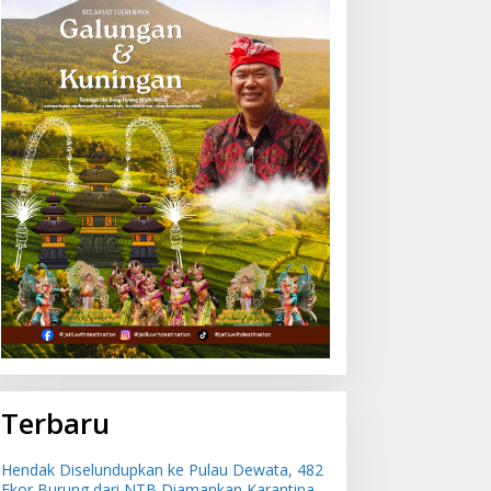
su Informasi Dugaan
Hendak Diselundupkan ke
ncaman Bom di Bandara
Pulau Dewata, 482 Ekor
gurah Rai Bali Tidak
Burung dari NTB
enar, Operasional
Diamankan Karantina Bali
enerbangan Lancar
Terbaru
Hendak Diselundupkan ke Pulau Dewata, 482
Ekor Burung dari NTB Diamankan Karantina