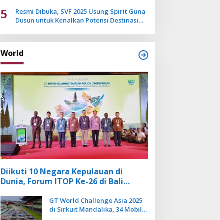
Mulai Pudar
5
Resmi Dibuka, SVF 2025 Usung Spirit Guna
Dusun untuk Kenalkan Potensi Destinasi
Wisata Sanur
World
Diikuti 10 Negara Kepulauan di
Dunia, Forum ITOP Ke-26 di Bali
Angkat Pariwisata Kebugaran
Berbasis Alam dan Budaya
GT World Challenge Asia 2025
di Sirkuit Mandalika, 34 Mobil
Balap Dunia Bakal Adu