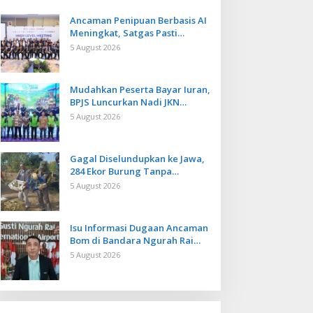
Ancaman Penipuan Berbasis AI
Meningkat, Satgas Pasti
Perkuat Penindakan dan
5 August 2026
Pengembangan Aplikasi Anti
Penipuan
Mudahkan Peserta Bayar Iuran,
BPJS Luncurkan Nadi JKN
dengan Mekanisme Menabung
5 August 2026
Gagal Diselundupkan ke Jawa,
284 Ekor Burung Tanpa
Dokumen Dilepasliarkan Cegah
5 August 2026
Ancaman Penyakit
Isu Informasi Dugaan Ancaman
Bom di Bandara Ngurah Rai
Bali Tidak Benar, Operasional
5 August 2026
Penerbangan Lancar