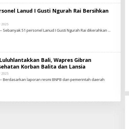
N
E
ersonel Lanud I Gusti Ngurah Rai Bersihkan
W
S
.
I
 2025
B
D
Y
– Sebanyak 51 personel Lanud I Gusti Ngurah Rai dikerahkan
S
T
A
R
-
N
E
Luluhlantakkan Bali, Wapres Gibran
W
S
sehatan Korban Balita dan Lansia
.
I
 2025
B
D
Y
 – Berdasarkan laporan resmi BNPB dan pemerintah daerah
S
T
A
R
-
N
E
W
S
.
I
D