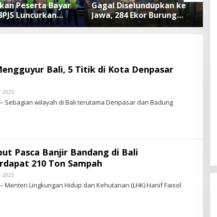
an Peserta Bayar
Gagal Diselundupkan ke
I
 BPJS Luncurkan
Jawa, 284 Ekor Burung
A
KN dengan
Tanpa Dokumen
N
isme Menabung
Dilepasliarkan Cegah
B
Ancaman Penyakit
P
engguyur Bali, 5 Titik di Kota Denpasar
 2025
B
Y
– Sebagian wilayah di Bali terutama Denpasar dan Badung
S
T
A
R
-
N
E
ut Pasca Banjir Bandang di Bali
W
S
erdapat 210 Ton Sampah
.
I
 2025
B
D
Y
– Menteri Lingkungan Hidup dan Kehutanan (LHK) Hanif Faisol
S
T
A
R
-