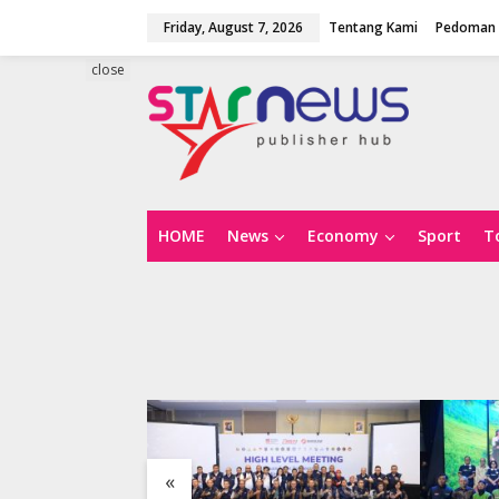
S
Friday, August 7, 2026
Tentang Kami
Pedoman 
k
i
p
close
t
o
c
o
n
t
e
n
HOME
News
Economy
Sport
T
t
«