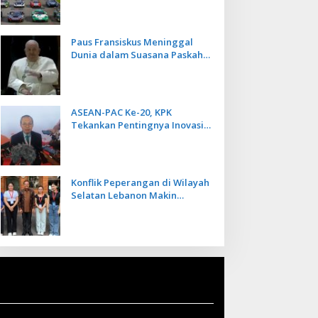
Kecepatan
Paus Fransiskus Meninggal
Dunia dalam Suasana Paskah
di Usia 88 Tahun
ASEAN-PAC Ke-20, KPK
Tekankan Pentingnya Inovasi
Teknologi dalam
Pemberantasan Korupsi
Konflik Peperangan di Wilayah
Selatan Lebanon Makin
Memanas, PMI Asal Bali
Dipulangkan ke Indonesia