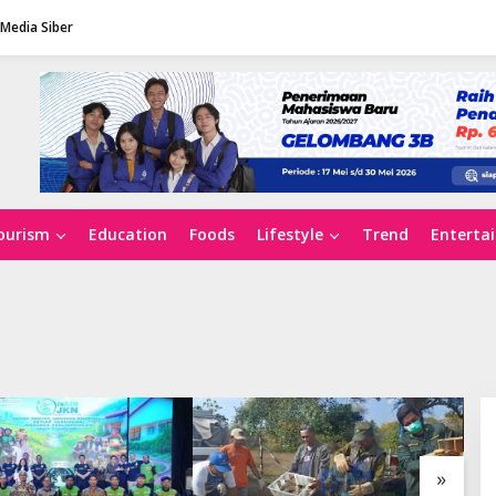
Media Siber
ourism
Education
Foods
Lifestyle
Trend
Enterta
»