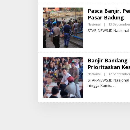
Pasca Banjir, P
Pasar Badung
Nasional
|
13 September
STAR-NEWS.ID Nasional 
Banjir Bandang 
Prioritaskan Ke
Nasional
|
12 September
STAR-NEWS.ID Nasional
hingga Kamis,