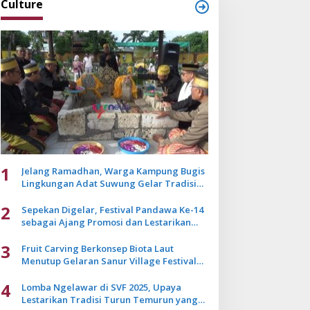
Culture
1
Jelang Ramadhan, Warga Kampung Bugis
Lingkungan Adat Suwung Gelar Tradisi
Ziarah Akbar
2
Sepekan Digelar, Festival Pandawa Ke-14
sebagai Ajang Promosi dan Lestarikan
Budaya Bali
3
Fruit Carving Berkonsep Biota Laut
Menutup Gelaran Sanur Village Festival
2025
4
Lomba Ngelawar di SVF 2025, Upaya
Lestarikan Tradisi Turun Temurun yang