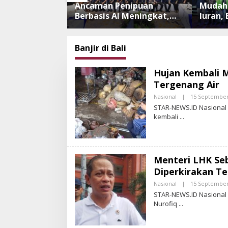
elundupkan ke
Ancaman Penipuan
Mudahk
a, 482 Ekor
Berbasis AI Meningkat,
Iuran,
 NTB
Satgas Pasti Perkuat
Nadi J
arantina Bali
Penindakan dan
Mekan
Pengembangan Aplikasi
Banjir di Bali
Anti Penipuan
Hujan Kembali M
Tergenang Air
Nasional
|
15 September
STAR-NEWS.ID Nasional 
kembali
Menteri LHK Seb
Diperkirakan T
Nasional
|
15 September
STAR-NEWS.ID Nasional 
Nurofiq