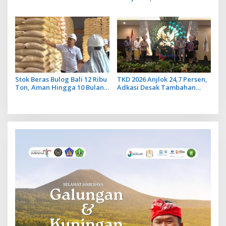
Ngurah Rai Bali Tidak Benar,
Bali Ikuti Pelatihan MPR dan
Operasional Penerbangan
JMPR
Lancar
Stok Beras Bulog Bali 12 Ribu
TKD 2026 Anjlok 24,7 Persen,
Ton, Aman Hingga 10 Bulan
Adkasi Desak Tambahan
ke Depan
Dana Transfer Daerah untuk
2027