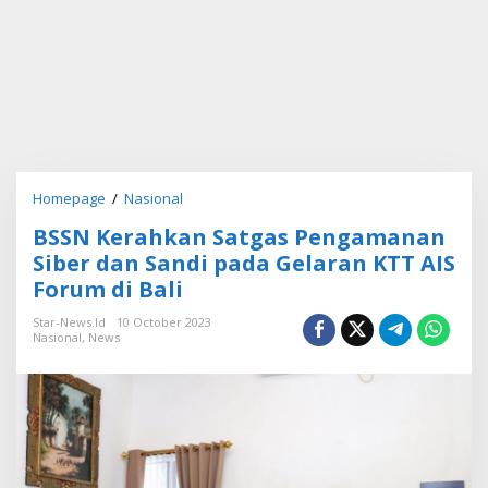
Homepage
/
Nasional
B
S
BSSN Kerahkan Satgas Pengamanan
S
N
Siber dan Sandi pada Gelaran KTT AIS
K
Forum di Bali
e
r
Star-News.id
10 October 2023
a
Nasional
,
News
h
k
a
n
S
a
t