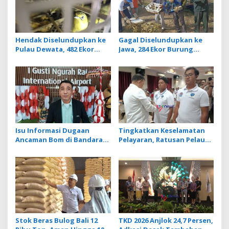
g
a
t
Hendak Diselundupkan ke
Gagal Diselundupkan ke
Pulau Dewata, 482 Ekor
Jawa, 284 Ekor Burung
i
Burung dari NTB
Tanpa Dokumen
o
Diamankan Karantina Bali
Dilepasliarkan Cegah
Ancaman Penyakit
n
Isu Informasi Dugaan
Tingkatkan Keselamatan
Ancaman Bom di Bandara
Pelayaran, Ratusan Pelaut
Ngurah Rai Bali Tidak
di Bali Ikuti Pelatihan MPR
Benar, Operasional
dan JMPR
Penerbangan Lancar
Stok Beras Bulog Bali 12
TKD 2026 Anjlok 24,7 Persen,