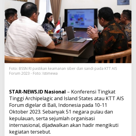
g
a
s
P
e
n
g
a
m
a
n
a
n
Foto: BSSN RI pastikan keamanan siber dan sandi pada KTT AIS
S
Forum 2023 - Foto: Istimewa
i
b
e
STAR-NEWS.ID Nasional
– Konferensi Tingkat
r
Tinggi Archipelagic and Island States atau KTT AIS
d
Forum digelar di Bali, Indonesia pada 10-11
a
n
Oktober 2023. Sebanyak 51 negara pulau dan
S
kepulauan, serta sejumlah organisasi
a
internasional, dijadwalkan akan hadir mengikuti
n
kegiatan tersebut.
d