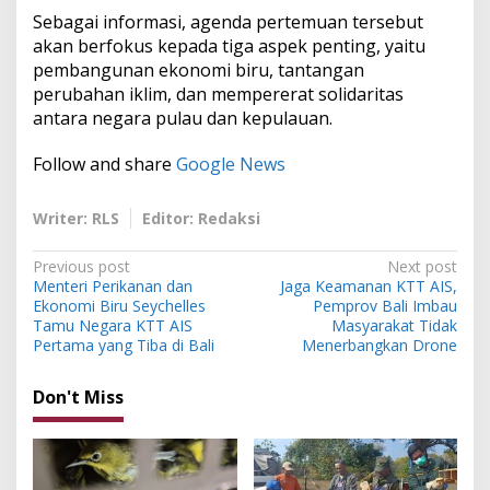
Sebagai informasi, agenda pertemuan tersebut
akan berfokus kepada tiga aspek penting, yaitu
pembangunan ekonomi biru, tantangan
perubahan iklim, dan mempererat solidaritas
antara negara pulau dan kepulauan.
Follow and share
Google News
Writer: RLS
Editor: Redaksi
P
Previous post
Next post
Menteri Perikanan dan
Jaga Keamanan KTT AIS,
o
Ekonomi Biru Seychelles
Pemprov Bali Imbau
s
Tamu Negara KTT AIS
Masyarakat Tidak
Pertama yang Tiba di Bali
Menerbangkan Drone
t
n
Don't Miss
a
v
i