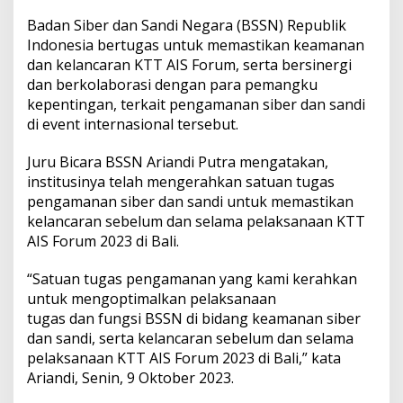
i
p
Badan Siber dan Sandi Negara (BSSN) Republik
a
Indonesia bertugas untuk memastikan keamanan
d
dan kelancaran KTT AIS Forum, serta bersinergi
a
dan berkolaborasi dengan para pemangku
G
e
kepentingan, terkait pengamanan siber dan sandi
l
di event internasional tersebut.
a
r
Juru Bicara BSSN Ariandi Putra mengatakan,
a
institusinya telah mengerahkan satuan tugas
n
K
pengamanan siber dan sandi untuk memastikan
T
kelancaran sebelum dan selama pelaksanaan KTT
T
AIS Forum 2023 di Bali.
A
I
“Satuan tugas pengamanan yang kami kerahkan
S
F
untuk mengoptimalkan pelaksanaan
o
tugas dan fungsi BSSN di bidang keamanan siber
r
dan sandi, serta kelancaran sebelum dan selama
u
pelaksanaan KTT AIS Forum 2023 di Bali,” kata
m
Ariandi, Senin, 9 Oktober 2023.
d
i