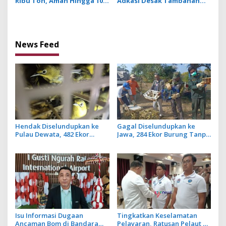
Ribu Ton, Aman Hingga 10
Adkasi Desak Tambahan
Bulan ke Depan
Dana Transfer Daerah
untuk 2027
News Feed
Hendak Diselundupkan ke
Gagal Diselundupkan ke
Pulau Dewata, 482 Ekor
Jawa, 284 Ekor Burung Tanpa
Burung dari NTB Diamankan
Dokumen Dilepasliarkan
Karantina Bali
Cegah Ancaman Penyakit
Isu Informasi Dugaan
Tingkatkan Keselamatan
Ancaman Bom di Bandara
Pelayaran, Ratusan Pelaut di