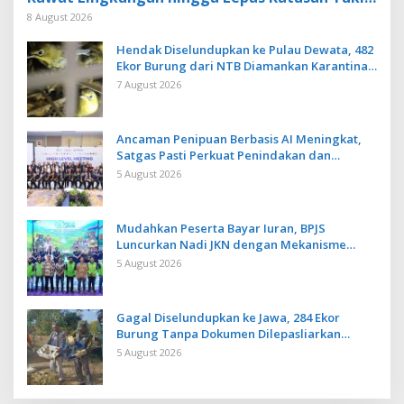
Bedawang Nala
8 August 2026
Hendak Diselundupkan ke Pulau Dewata, 482
Ekor Burung dari NTB Diamankan Karantina
Bali
7 August 2026
Ancaman Penipuan Berbasis AI Meningkat,
Satgas Pasti Perkuat Penindakan dan
Pengembangan Aplikasi Anti Penipuan
5 August 2026
Mudahkan Peserta Bayar Iuran, BPJS
Luncurkan Nadi JKN dengan Mekanisme
Menabung
5 August 2026
Gagal Diselundupkan ke Jawa, 284 Ekor
Burung Tanpa Dokumen Dilepasliarkan
Cegah Ancaman Penyakit
5 August 2026