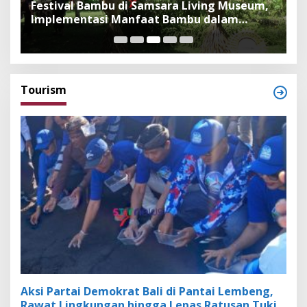
Festival Bambu di Samsara Living Museum,
P
Implementasi Manfaat Bambu dalam
B
Kepercayaan Adat dan Budaya Bali
F
Tourism
Aksi Partai Demokrat Bali di Pantai Lembeng,
Rawat Lingkungan hingga Lepas Ratusan Tukik