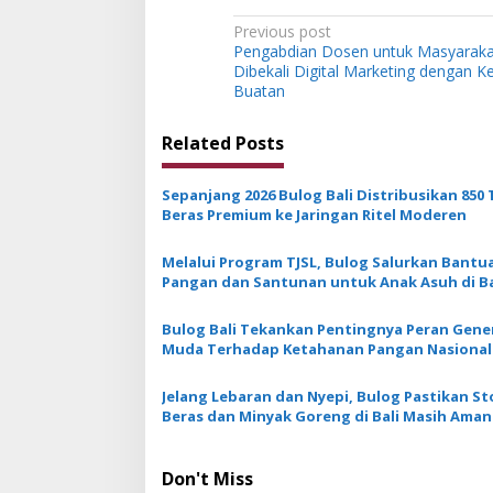
P
Previous post
Pengabdian Dosen untuk Masyarak
o
Dibekali Digital Marketing dengan K
s
Buatan
t
Related Posts
n
a
Sepanjang 2026 Bulog Bali Distribusikan 850
v
Beras Premium ke Jaringan Ritel Moderen
i
Melalui Program TJSL, Bulog Salurkan Bantu
g
Pangan dan Santunan untuk Anak Asuh di Ba
a
Bulog Bali Tekankan Pentingnya Peran Gene
t
Muda Terhadap Ketahanan Pangan Nasional
i
Jelang Lebaran dan Nyepi, Bulog Pastikan St
o
Beras dan Minyak Goreng di Bali Masih Aman
n
Don't Miss