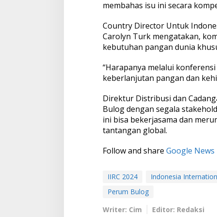
membahas isu ini secara kompe
Country Director Untuk Indones
Carolyn Turk mengatakan, kom
kebutuhan pangan dunia khusu
“Harapanya melalui konferensi
keberlanjutan pangan dan kehi
Direktur Distribusi dan Cadang
Bulog dengan segala stakehold
ini bisa bekerjasama dan mer
tantangan global.
Follow and share
Google News
IIRC 2024
Indonesia Internatio
Perum Bulog
Writer: Cim
Editor: Redaksi