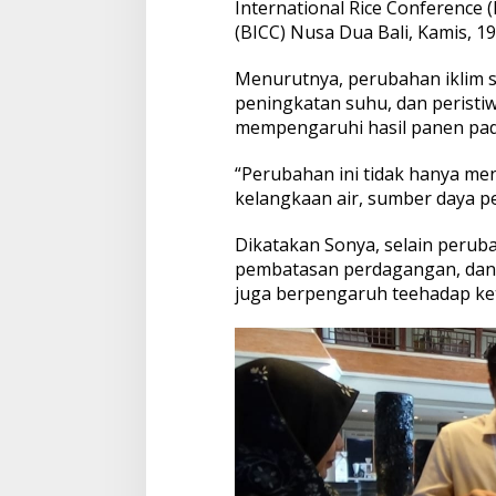
International Rice Conference (
y
(BICC) Nusa Dua Bali, Kamis, 1
a
P
e
Menurutnya, perubahan iklim se
r
peningkatan suhu, dan peristiw
u
mempengaruhi hasil panen padi
b
a
“Perubahan ini tidak hanya m
h
a
kelangkaan air, sumber daya pe
n
I
Dikatakan Sonya, selain peruba
k
pembatasan perdagangan, dan m
l
juga berpengaruh teehadap k
i
m