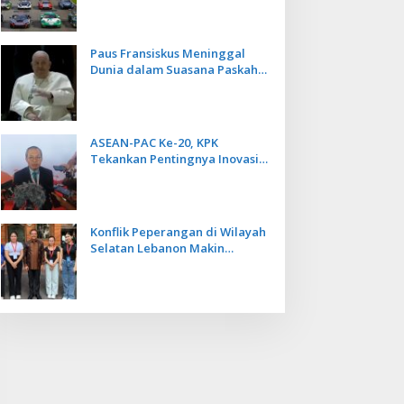
Kecepatan
Paus Fransiskus Meninggal
Dunia dalam Suasana Paskah
di Usia 88 Tahun
ASEAN-PAC Ke-20, KPK
Tekankan Pentingnya Inovasi
Teknologi dalam
Pemberantasan Korupsi
Konflik Peperangan di Wilayah
Selatan Lebanon Makin
Memanas, PMI Asal Bali
Dipulangkan ke Indonesia