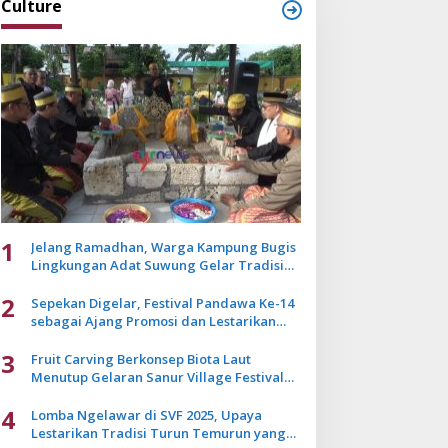
Culture
1
Jelang Ramadhan, Warga Kampung Bugis
Lingkungan Adat Suwung Gelar Tradisi
Ziarah Akbar
2
Sepekan Digelar, Festival Pandawa Ke-14
sebagai Ajang Promosi dan Lestarikan
Budaya Bali
3
Fruit Carving Berkonsep Biota Laut
Menutup Gelaran Sanur Village Festival
2025
4
Lomba Ngelawar di SVF 2025, Upaya
Lestarikan Tradisi Turun Temurun yang