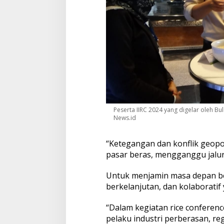
Peserta IIRC 2024 yang digelar oleh B
News.id
“Ketegangan dan konflik geopo
pasar beras, mengganggu jalur 
Untuk menjamin masa depan bera
berkelanjutan, dan kolaborati
“Dalam kegiatan rice conferenc
pelaku industri perberasan, r