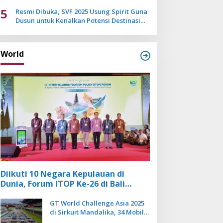
Mulai Pudar
5
Resmi Dibuka, SVF 2025 Usung Spirit Guna
Dusun untuk Kenalkan Potensi Destinasi
Wisata Sanur
World
Diikuti 10 Negara Kepulauan di
Dunia, Forum ITOP Ke-26 di Bali
Angkat Pariwisata Kebugaran
Berbasis Alam dan Budaya
GT World Challenge Asia 2025
di Sirkuit Mandalika, 34 Mobil
Balap Dunia Bakal Adu