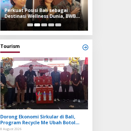
Perkuat Posisi Bali sebagai
Festival Bambu 
Destinasi Wellness Dunia, BWB
Museum, Imple
Expo 2026 Hadirkan Exhibitor
Bambu dalam Ke
Nasional dan Global
dan Budaya Bali
Tourism
Dorong Ekonomi Sirkular di Bali,
Program Recycle Me Ubah Botol
Plastik Bekas Jadi Bahan Baku Baru
8 August 2026