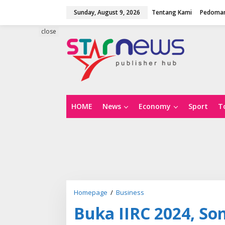
S
Sunday, August 9, 2026
Tentang Kami
Pedoman
k
i
p
close
t
o
c
o
n
t
e
n
HOME
News
Economy
Sport
T
t
Homepage
/
Business
B
u
Buka IIRC 2024, S
k
a