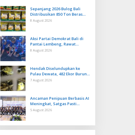
Sepanjang 2026 Bulog Bali
Distribusikan 850 Ton Beras
Premium ke Jaringan Ritel
8 August 2026
Moderen
Aksi Partai Demokrat Bali di
Pantai Lembeng, Rawat
Lingkungan hingga Lepas
8 August 2026
Ratusan Tukik Bedawang Nala
Hendak Diselundupkan ke
Pulau Dewata, 482 Ekor Burung
dari NTB Diamankan Karantina
7 August 2026
Bali
Ancaman Penipuan Berbasis AI
Meningkat, Satgas Pasti
Perkuat Penindakan dan
5 August 2026
Pengembangan Aplikasi Anti
Penipuan