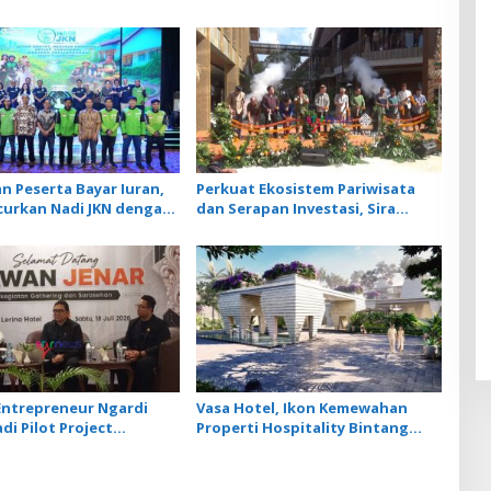
 Peserta Bayar Iuran,
Perkuat Ekosistem Pariwisata
curkan Nadi JKN dengan
dan Serapan Investasi, Sira
me Menabung
Village Grand Outlet Bali Resmi
Dibuka di KEK Kura Kura
 Entrepreneur Ngardi
Vasa Hotel, Ikon Kemewahan
di Pilot Project
Properti Hospitality Bintang
em UMKM Nusa Dua
Lima Hadir di Ubud