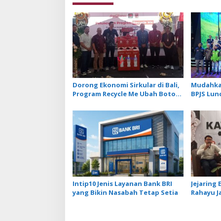
Dorong Ekonomi Sirkular di Bali,
Mudahkan
Program Recycle Me Ubah Botol
BPJS Lun
Plastik Bekas Jadi Bahan Baku
Mekanis
Baru
Intip10 Jenis Layanan Bank BRI
Jejaring
yang Bikin Nasabah Tetap Setia
Rahayu Ja
Ekosist