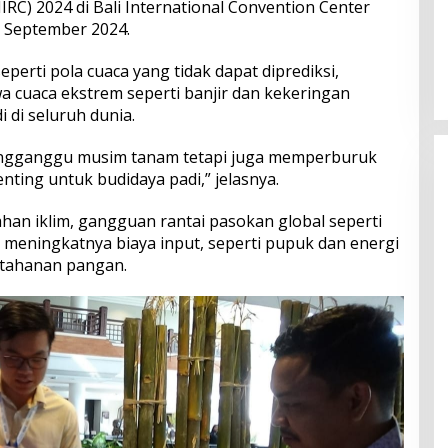
IIRC) 2024 di Bali International Convention Center
9 September 2024.
Perkuat Ekosistem Pariwisata
dan Serapan Investasi, Sira
perti pola cuaca yang tidak dapat diprediksi,
Village Grand Outlet Bali Resmi
a cuaca ekstrem seperti banjir dan kekeringan
Dibuka di KEK Kura Kura
 di seluruh dunia.
engganggu musim tanam tetapi juga memperburuk
nting untuk budidaya padi,” jelasnya.
han iklim, gangguan rantai pasokan global seperti
eningkatnya biaya input, seperti pupuk dan energi
etahanan pangan.