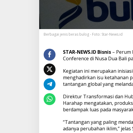
a
n
t
a
n
g
Berbagai jenis beras bulog - Foto: Star-News.id
a
n
P
r
STAR-NEWS.ID Bisnis
– Perum B
o
Conference di Nusa Dua Bali p
d
u
Kegiatan ini merupakan inisia
k
menghadirkan isu ketahanan p
s
i
tantangan global yang melanda 
B
e
Direktur Transformasi dan H
r
Harahap mengatakan, produksi
a
berdampak luas pada masyaraka
s
A
d
“Tantangan yang paling menda
a
adanya perubahan iklim,” jel
n