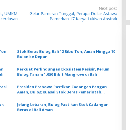
Next post
at, UMKM
Gelar Pameran Tunggal, Perupa Dollar Astawa
ecerdasan
Pamerkan 17 Karya Lukisan Abstrak
 Ton
Stok Beras Bulog Bali 12 Ribu Ton, Aman Hingga 10
Bulan ke Depan
an
Perkuat Perlindungan Ekosistem Pesisir, Perum
li
Bulog Tanam 1.050 Bibit Mangrove di Bali
rasi
Presiden Prabowo Pastikan Cadangan Pangan
Aman, Bulog Kuasai Stok Beras Pemerintah
Sebanyak 4,88 Juta Ton
ok
Jelang Lebaran, Bulog Pastikan Stok Cadangan
Beras di Bali Aman