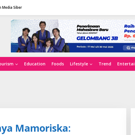
 Media Siber
ourism
Education
Foods
Lifestyle
Trend
Enterta
onya Mamoriska: