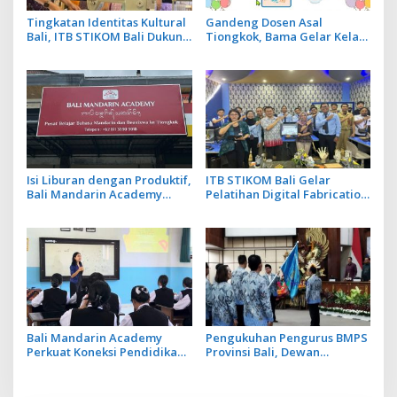
Tingkatan Identitas Kultural
Gandeng Dosen Asal
Bali, ITB STIKOM Bali Dukung
Tiongkok, Bama Gelar Kelas
!eberlanjutan Usaha
Mandarin Khusus Media
Perempuan Pengrajin
Bahas Cara Pesan Menu
Kebaya
Restoran
Isi Liburan dengan Produktif,
ITB STIKOM Bali Gelar
Bali Mandarin Academy
Pelatihan Digital Fabrication
Luncurkan Kelas Online
Berbasis Teknologi 3D
Super Intensif
Scanner
Bali Mandarin Academy
Pengukuhan Pengurus BMPS
Perkuat Koneksi Pendidikan
Provinsi Bali, Dewan
hingga Karir bagi Indonesia
Pimpinan Pusat Kukuhkan
dan Tiongkok
Made Sumitra Chandra
sebagai Ketua