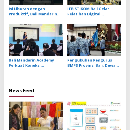
Isi Liburan dengan
ITB STIKOM Bali Gelar
Produktif, Bali Mandarin
Pelatihan Digital
Academy Luncurkan Kelas
Fabrication Berbasis
Online Super Intensif
Teknologi 3D Scanner
Bali Mandarin Academy
Pengukuhan Pengurus
Perkuat Koneksi
BMPS Provinsi Bali, Dewan
Pendidikan hingga Karir
Pimpinan Pusat Kukuhkan
bagi Indonesia dan
Made Sumitra Chandra
Tiongkok
sebagai Ketua
News Feed