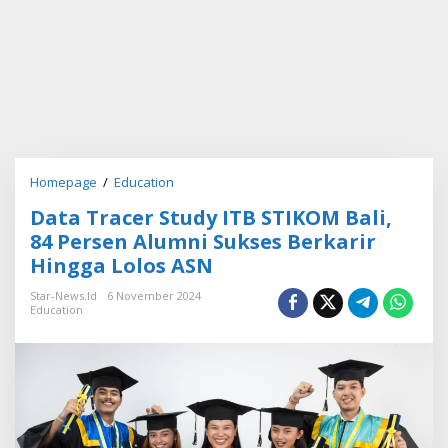
Homepage
/
Education
D
a
Data Tracer Study ITB STIKOM Bali,
t
a
84 Persen Alumni Sukses Berkarir
T
Hingga Lolos ASN
r
a
Star-News.id
6 November 2024
c
Education
e
r
S
t
u
d
y