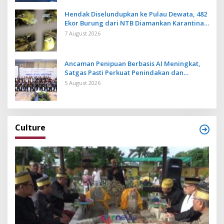
Hendak Diselundupkan ke Pulau Dewata, 482
Ekor Burung dari NTB Diamankan Karantina
Bali
7 August 2026
Ancaman Penipuan Berbasis AI Meningkat,
Satgas Pasti Perkuat Penindakan dan
Pengembangan Aplikasi Anti Penipuan
5 August 2026
Culture