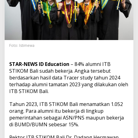
I
T
B
S
T
I
K
O
M
Foto: Istimewa
B
a
l
STAR-NEWS ID Education
– 84% alumni ITB
i
STIKOM Bali sudah bekerja. Angka tersebut
,
berdasarkan hasil data Tracer study tahun 2024
8
terhadap alumni tamatan 2023 yang dilakukan oleh
4
P
ITB STIKOM Bali.
e
r
Tahun 2023, ITB STIKOM Bali menamatkan 1.052
s
orang. Para alumni itu bekerja di lingkup
e
pemerintahan sebagai ASN/PNS maupun bekerja
n
A
di BUMD/BUMN sebesar 15%.
l
u
Rektor ITB STIKOM Bali Dr. Dadang Hermawan