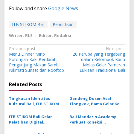
Follow and share
Google News
ITB STIKOM Bali
Pendidikan
Writer: RLS
Editor: Redaksi
P
Previous post
Next post
Menu Dinner Mirip
20 Perupa yang Tergabung
o
Potongan Kaki Berdarah,
dalam Kelompok Kanti
s
Pengunjung Makan Sambil
Molas Gelar Pameran
Nikmati Sunset dari Rooftop
Lukisan Tradisional Bali
t
n
Related Posts
a
v
Tingkatan Identitas
Gandeng Dosen Asal
Kultural Bali, ITB STIKOM
Tiongkok, Bama Gelar Kelas
i
Bali Dukung !eberlanjutan
Mandarin Khusus Media
g
Usaha Perempuan
Bahas Cara Pesan Menu
ITB STIKOM Bali Gelar
Bali Mandarin Academy
Pengrajin Kebaya
Restoran
Pelatihan Digital
Perkuat Koneksi
a
Fabrication Berbasis
Pendidikan hingga Karir
t
Teknologi 3D Scanner
bagi Indonesia dan