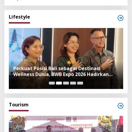
Lifestyle
n
Perkuat Posisi Bali sebagai Destinasi
F
Wellness Dunia, BWB Expo 2026 Hadirkan
I
Exhibitor Nasional dan Global
K
Tourism