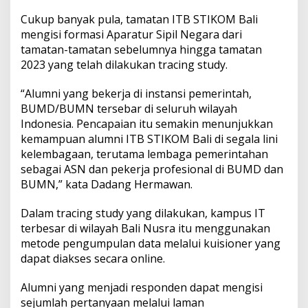
l
o
Cukup banyak pula, tamatan ITB STIKOM Bali
s
mengisi formasi Aparatur Sipil Negara dari
A
tamatan-tamatan sebelumnya hingga tamatan
S
2023 yang telah dilakukan tracing study.
N
“Alumni yang bekerja di instansi pemerintah,
BUMD/BUMN tersebar di seluruh wilayah
Indonesia. Pencapaian itu semakin menunjukkan
kemampuan alumni ITB STIKOM Bali di segala lini
kelembagaan, terutama lembaga pemerintahan
sebagai ASN dan pekerja profesional di BUMD dan
BUMN,” kata Dadang Hermawan.
Dalam tracing study yang dilakukan, kampus IT
terbesar di wilayah Bali Nusra itu menggunakan
metode pengumpulan data melalui kuisioner yang
dapat diakses secara online.
Alumni yang menjadi responden dapat mengisi
sejumlah pertanyaan melalui laman