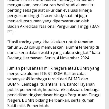
m
mengatakan, penelusuran hasil studi alumni itu
n
penting sebagai alat ukur dan evaluasi kinerja
i
S
perguruan tinggi. Tracer study saat ini juga
u
menjadi instrumen yang dipersyaratkan oleh
k
Badan Akreditasi Nasional Perguruan Tinggi (BAN
s
PT).
e
s
B
“Hasil tracing yang kita lakukan untuk tamatan
e
tahun 2023 cukup memuaskan, alumni terserap di
r
dunia kerja dalam waktu yang cukup singkat,” kata
k
Dadang Hermawan, Senin, 4 November 2024.
a
r
i
Jumlah perusahaan milik negara atau BUMN yang
r
menyerap alumni ITB STIKOM Bali tercatat
H
sebanyak 49 lembaga terdiri dari BUMD dan
i
BUMN. Lembaga itu antara lain, kantor layanan
n
g
publik pemerintah, kepolisian/kejaksaan, lembaga
g
pendidikan tingkat dasar hingga Perguruan Tinggi
a
Negeri, BUMN bidang Perbankan, serta Rumah
L
Sakit milik Pemerintah.
o