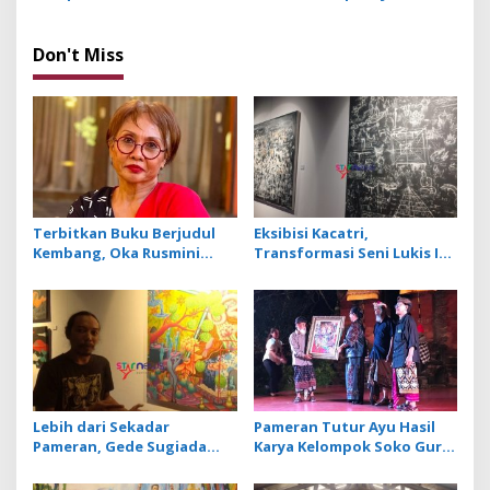
Pamerkan 17 Karya Lukisan
Perupa Kelompok 7
Abstrak
Dipamerkan dalam
Pameran Pinara Pitu
Don't Miss
Terbitkan Buku Berjudul
Eksibisi Kacatri,
Kembang, Oka Rusmini
Transformasi Seni Lukis I
Suarakan Isu Perempuan
Made Wiradana dari
dan Trauma Peristiwa 1965
Primitif ke Rerajahan
Lebih dari Sekadar
Pameran Tutur Ayu Hasil
Pameran, Gede Sugiada
Karya Kelompok Soko Guru
Sebut Vernal Artistic
Siratkan Makna Petuah
sebagai Ruang Validasi