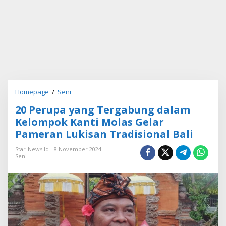
Homepage
/
Seni
2
0
20 Perupa yang Tergabung dalam
P
e
Kelompok Kanti Molas Gelar
r
Pameran Lukisan Tradisional Bali
u
p
Star-News.id
8 November 2024
a
Seni
y
a
n
g
T
e
r