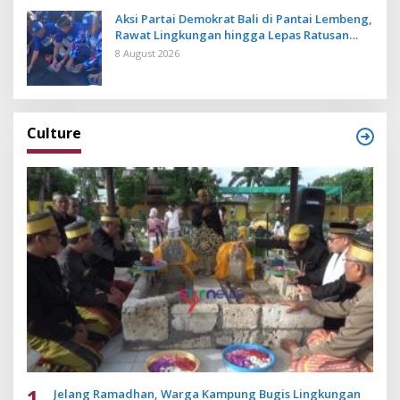
Aksi Partai Demokrat Bali di Pantai Lembeng,
Rawat Lingkungan hingga Lepas Ratusan
Tukik Bedawang Nala
8 August 2026
Culture
1
Jelang Ramadhan, Warga Kampung Bugis Lingkungan