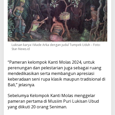
a
d
i
s
i
o
n
a
l
B
Lukisan karya I Made Arka dengan judul Tumpek Uduh – Foto:
a
Star-News.id
l
i
“Pameran kelompok Kanti Molas 2024, untuk
perenungan dan pelestarian juga sebagai ruang
mendedikasikan serta membangun apresiasi
keberadaan seni rupa klasik maupun tradisional di
Bali,” jelasnya.
Sebelumya Kelompok Kanti Molas menggelar
pameran pertama di Musiim Puri Lukisan Ubud
yang diikuti 20 orang Seniman.