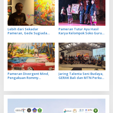
Lebih dari Sekadar
Pameran Tutur Ayu Hasil
Pameran, Gede Sugiada
Karya Kelompok Soko Guru
Sebut Vernal Artistic sebagai
Siratkan Makna Petuah
Ruang Validasi
Pameran Divergent Mind,
Jaring Talenta Seni Budaya,
Pengakuan Rommy
GERAK Bali dan MTN Perkuat
Sukadana tentang Otoritas
Regenerasi Seniman Rupa
Tanpa Linier terhadap Karya
yang Dihasilkan