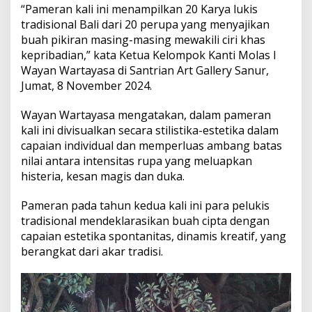
o
“Pameran kali ini menampilkan 20 Karya lukis
l
tradisional Bali dari 20 perupa yang menyajikan
a
buah pikiran masing-masing mewakili ciri khas
s
kepribadian,” kata Ketua Kelompok Kanti Molas I
G
e
Wayan Wartayasa di Santrian Art Gallery Sanur,
l
Jumat, 8 November 2024.
a
r
Wayan Wartayasa mengatakan, dalam pameran
P
kali ini divisualkan secara stilistika-estetika dalam
a
m
capaian individual dan memperluas ambang batas
e
nilai antara intensitas rupa yang meluapkan
r
histeria, kesan magis dan duka.
a
n
Pameran pada tahun kedua kali ini para pelukis
L
u
tradisional mendeklarasikan buah cipta dengan
k
capaian estetika spontanitas, dinamis kreatif, yang
i
berangkat dari akar tradisi.
s
a
n
T
r