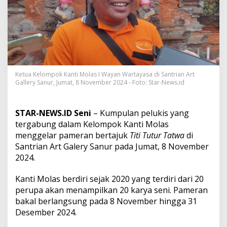
g
a
b
u
n
g
d
a
Ketua Kelompok Kanti Molas I Wayan Wartayasa di Santrian Art
l
Gallery Sanur, Jumat, 8 November 2024 - Foto: Star-News.id
a
m
K
e
STAR-NEWS.ID Seni
– Kumpulan pelukis yang
l
tergabung dalam Kelompok Kanti Molas
o
menggelar pameran bertajuk
Titi Tutur Tatwa
di
m
Santrian Art Galery Sanur pada Jumat, 8 November
p
2024.
o
k
K
Kanti Molas berdiri sejak 2020 yang terdiri dari 20
a
perupa akan menampilkan 20 karya seni. Pameran
n
bakal berlangsung pada 8 November hingga 31
t
Desember 2024.
i
M