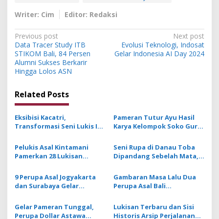
Writer: Cim
Editor: Redaksi
P
Previous post
Next post
Data Tracer Study ITB
Evolusi Teknologi, Indosat
o
STIKOM Bali, 84 Persen
Gelar Indonesia AI Day 2024
s
Alumni Sukses Berkarir
Hingga Lolos ASN
t
n
Related Posts
a
v
Eksibisi Kacatri,
Pameran Tutur Ayu Hasil
Transformasi Seni Lukis I
Karya Kelompok Soko Guru
i
Made Wiradana dari
Siratkan Makna Petuah
g
Primitif ke Rerajahan
Pelukis Asal Kintamani
Seni Rupa di Danau Toba
Pamerkan 28 Lukisan
Dipandang Sebelah Mata, 9
a
Abstrak di Santrian Art
Seniman Serap Spirit dari
t
Gallery Sanur
Perupa Bali
9 Perupa Asal Jogyakarta
Gambaran Masa Lalu Dua
i
dan Surabaya Gelar
Perupa Asal Bali
Pamaran Lukisan di
Dipamerkan dalam
o
Santrian Art Gallery Sanur
Pameran Path of Time a
Gelar Pameran Tunggal,
Lukisan Terbaru dan Sisi
n
Returning
Perupa Dollar Astawa
Historis Arsip Perjalanan