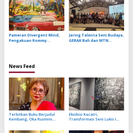
Pameran Divergent Mind,
Jaring Talenta Seni Budaya,
Pengakuan Rommy
GERAK Bali dan MTN
Sukadana tentang
Perkuat Regenerasi
Otoritas Tanpa Linier
Seniman Rupa
terhadap Karya yang
Dihasilkan
News Feed
Terbitkan Buku Berjudul
Eksibisi Kacatri,
Kembang, Oka Rusmini
Transformasi Seni Lukis I
Suarakan Isu Perempuan
Made Wiradana dari Primitif
dan Trauma Peristiwa 1965
ke Rerajahan