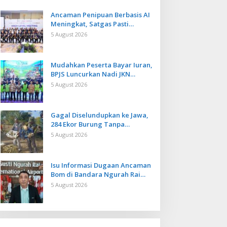
Ancaman Penipuan Berbasis AI
Meningkat, Satgas Pasti
Perkuat Penindakan dan
5 August 2026
Pengembangan Aplikasi Anti
Penipuan
Mudahkan Peserta Bayar Iuran,
BPJS Luncurkan Nadi JKN
dengan Mekanisme Menabung
5 August 2026
Gagal Diselundupkan ke Jawa,
284 Ekor Burung Tanpa
Dokumen Dilepasliarkan Cegah
5 August 2026
Ancaman Penyakit
Isu Informasi Dugaan Ancaman
Bom di Bandara Ngurah Rai
Bali Tidak Benar, Operasional
5 August 2026
Penerbangan Lancar