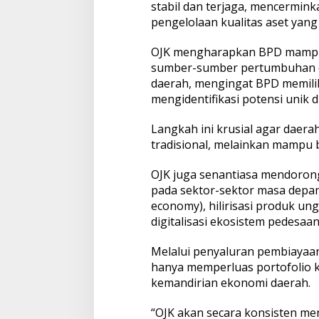
stabil dan terjaga, mencermin
pengelolaan kualitas aset yang 
OJK mengharapkan BPD mampu 
sumber-sumber pertumbuhan e
daerah, mengingat BPD memilik
mengidentifikasi potensi unik di
Langkah ini krusial agar daer
tradisional, melainkan mampu 
OJK juga senantiasa mendoron
pada sektor-sektor masa depa
economy), hilirisasi produk ung
digitalisasi ekosistem pedesaan
Melalui penyaluran pembiayaan 
hanya memperluas portofolio k
kemandirian ekonomi daerah.
“OJK akan secara konsisten m