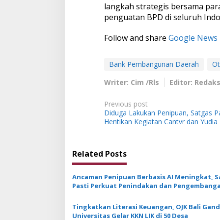
langkah strategis bersama pa
penguatan BPD di seluruh Indo
Follow and share
Google News
Bank Pembangunan Daerah
Ot
Writer: Cim /Rls
Editor: Redaks
P
Previous post
Diduga Lakukan Penipuan, Satgas Pa
o
Hentikan Kegiatan Cantvr dan Yudia
s
t
Related Posts
n
a
Ancaman Penipuan Berbasis AI Meningkat, S
v
Pasti Perkuat Penindakan dan Pengembang
Aplikasi Anti Penipuan
i
Tingkatkan Literasi Keuangan, OJK Bali Gan
g
Universitas Gelar KKN LIK di 50 Desa