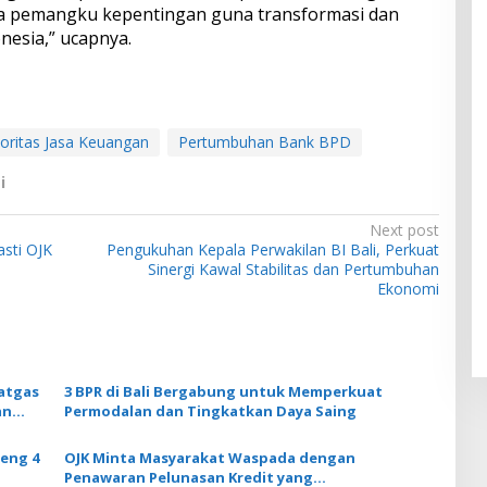
ra pemangku kepentingan guna transformasi dan
nesia,” ucapnya.
oritas Jasa Keuangan
Pertumbuhan Bank BPD
i
Next post
sti OJK
Pengukuhan Kepala Perwakilan BI Bali, Perkuat
Sinergi Kawal Stabilitas dan Pertumbuhan
Ekonomi
atgas
3 BPR di Bali Bergabung untuk Memperkuat
an
Permodalan dan Tingkatkan Daya Saing
deng 4
OJK Minta Masyarakat Waspada dengan
Penawaran Pelunasan Kredit yang