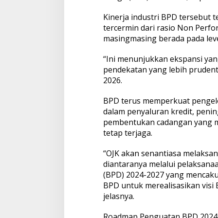
r
i
Kinerja industri BPD tersebut 
l
tercermin dari rasio Non Perf
i
masingmasing berada pada leve
u
n
“Ini menunjukkan ekspansi yan
pendekatan yang lebih prudent,
2026.
BPD terus memperkuat pengelol
dalam penyaluran kredit, peni
pembentukan cadangan yang me
tetap terjaga.
“OJK akan senantiasa melaksa
diantaranya melalui pelaksa
(BPD) 2024-2027 yang mencaku
BPD untuk merealisasikan visi B
jelasnya.
Roadmap Penguatan BPD 2024-2