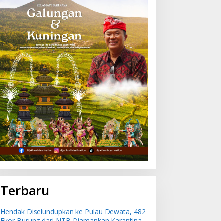
Terbaru
Hendak Diselundupkan ke Pulau Dewata, 482
Ekor Burung dari NTB Diamankan Karantina