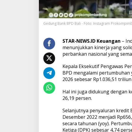
m
b
u
h
Gedung Bank BPD Bali - Foto: Instagram Prokompi
a
n
d
e
STAR-NEWS.ID Keuangan
– In
n
menunjukkan kinerja yang solid
g
perbankan nasional yang sema
a
n
Kepala Eksekutif Pengawas Per
T
o
BPD mengalami pertumbuhan ya
t
2026 sebesar Rp1.036,51 triliu
a
l
Hal ini juga didukung dengan 
A
26,19 persen.
s
e
t
Selanjutnya penyaluran kredit 
R
Desember 2022 menjadi Rp656,8
p
secara tahunan (yoy). Pertum
1
Ketiga (DPK) sebesar 4,74 perse
T