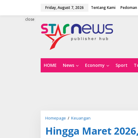
S
Friday, August 7, 2026
Tentang Kami
Pedoman 
k
i
p
close
t
o
c
o
n
t
e
n
HOME
News
Economy
Sport
T
t
Homepage
/
Keuangan
H
i
Hingga Maret 2026
n
g