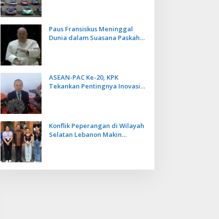
Kecepatan
Paus Fransiskus Meninggal
Dunia dalam Suasana Paskah
di Usia 88 Tahun
ASEAN-PAC Ke-20, KPK
Tekankan Pentingnya Inovasi
Teknologi dalam
Pemberantasan Korupsi
Konflik Peperangan di Wilayah
Selatan Lebanon Makin
Memanas, PMI Asal Bali
Dipulangkan ke Indonesia