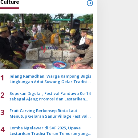
Culture
1
Jelang Ramadhan, Warga Kampung Bugis
Lingkungan Adat Suwung Gelar Tradisi
Ziarah Akbar
2
Sepekan Digelar, Festival Pandawa Ke-14
sebagai Ajang Promosi dan Lestarikan
Budaya Bali
3
Fruit Carving Berkonsep Biota Laut
Menutup Gelaran Sanur Village Festival
2025
4
Lomba Ngelawar di SVF 2025, Upaya
Lestarikan Tradisi Turun Temurun yang