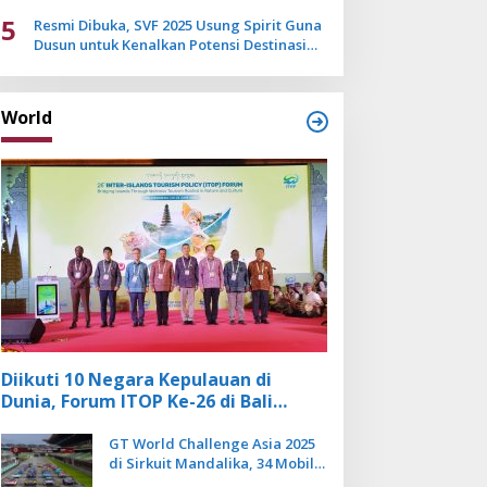
Mulai Pudar
5
Resmi Dibuka, SVF 2025 Usung Spirit Guna
Dusun untuk Kenalkan Potensi Destinasi
Wisata Sanur
World
Diikuti 10 Negara Kepulauan di
Dunia, Forum ITOP Ke-26 di Bali
Angkat Pariwisata Kebugaran
Berbasis Alam dan Budaya
GT World Challenge Asia 2025
di Sirkuit Mandalika, 34 Mobil
Balap Dunia Bakal Adu