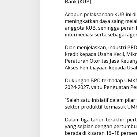
Bank (KUB).
Adapun pelaksanaan KUB ini d
meningkatkan daya saing melal
anggota KUB, sehingga peran 
intermediasi serta sebagai ag
Dian menjelaskan, industri B
kredit kepada Usaha Kecil, M
Peraturan Otoritas Jasa Keua
Akses Pembiayaan kepada Usah
Dukungan BPD terhadap UMKM 
2024-2027, yaitu Penguatan P
“Salah satu inisiatif dalam pi
sektor produktif termasuk UMK
Dalam tiga tahun terakhir, p
yang sejalan dengan pertumbuh
berada di kisaran 16–18 persen d