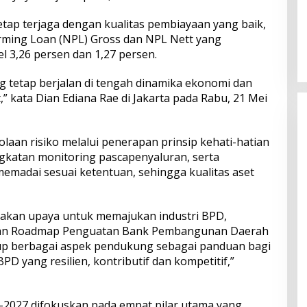
tetap terjaga dengan kualitas pembiayaan yang baik,
Perkuat Ekosistem Pariwisata
dan Serapan Investasi, Sira
orming Loan (NPL) Gross dan NPL Nett yang
Village Grand Outlet Bali Resmi
l 3,26 persen dan 1,27 persen.
Dibuka di KEK Kura Kura
g tetap berjalan di tengah dinamika ekonomi dan
” kata Dian Ediana Rae di Jakarta pada Rabu, 21 Mei
aan risiko melalui penerapan prinsip kehati-hatian
ngkatan monitoring pascapenyaluran, serta
madai sesuai ketentuan, sehingga kualitas aset
nakan upaya untuk memajukan industri BPD,
naan Roadmap Penguatan Bank Pembangunan Daerah
p berbagai aspek pendukung sebagai panduan bagi
PD yang resilien, kontributif dan kompetitif,”
027 difokuskan pada empat pilar utama yang