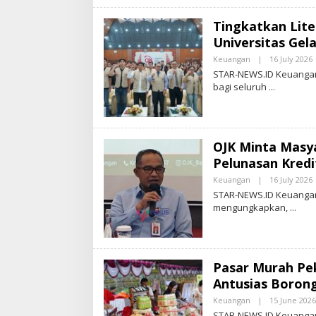
Tingkatkan Lite
S
Universitas Gel
.
I
Keuangan
|
16 July 2026
STAR-NEWS.ID Keuangan
bagi seluruh
T
R
-
OJK Minta Masy
S
Pelunasan Kred
.
I
Keuangan
|
16 July 2026
STAR-NEWS.ID Keuangan –
mengungkapkan,
T
R
-
Pasar Murah Pe
S
Antusias Boron
.
I
Keuangan
|
15 June 2026
STAR-NEWS.ID Keuangan