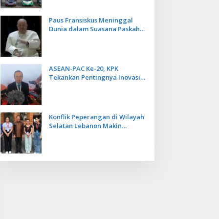
Paus Fransiskus Meninggal
Dunia dalam Suasana Paskah
di Usia 88 Tahun
ASEAN-PAC Ke-20, KPK
Tekankan Pentingnya Inovasi
Teknologi dalam
Pemberantasan Korupsi
Konflik Peperangan di Wilayah
Selatan Lebanon Makin
Memanas, PMI Asal Bali
Dipulangkan ke Indonesia