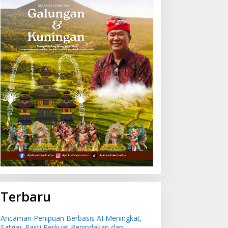
ulan Juli 2026 Bali Alami
Ancaman Penipuan
si -0,51 Persen,
Berbasis AI Meningkat,
uleleng Catat Penurunan
Satgas Pasti Perkuat
erendah
Penindakan dan
Pengembangan Aplikasi
Anti Penipuan
Terbaru
Ancaman Penipuan Berbasis AI Meningkat,
Satgas Pasti Perkuat Penindakan dan