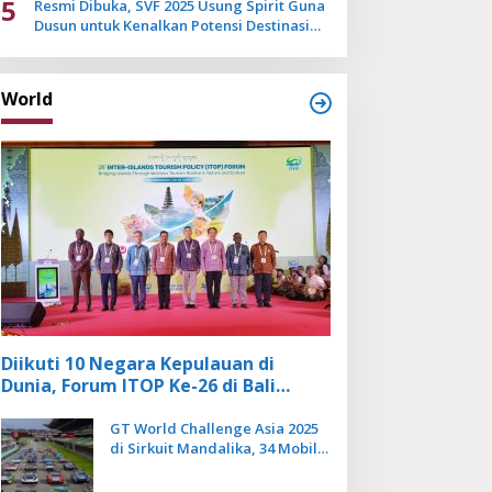
5
Resmi Dibuka, SVF 2025 Usung Spirit Guna
Dusun untuk Kenalkan Potensi Destinasi
Wisata Sanur
World
Diikuti 10 Negara Kepulauan di
Dunia, Forum ITOP Ke-26 di Bali
Angkat Pariwisata Kebugaran
Berbasis Alam dan Budaya
GT World Challenge Asia 2025
di Sirkuit Mandalika, 34 Mobil
Balap Dunia Bakal Adu
Kecepatan