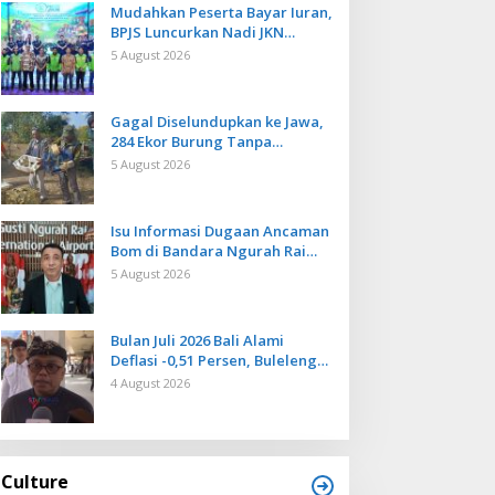
Mudahkan Peserta Bayar Iuran,
BPJS Luncurkan Nadi JKN
dengan Mekanisme Menabung
5 August 2026
Gagal Diselundupkan ke Jawa,
284 Ekor Burung Tanpa
Dokumen Dilepasliarkan Cegah
5 August 2026
Ancaman Penyakit
Isu Informasi Dugaan Ancaman
Bom di Bandara Ngurah Rai
Bali Tidak Benar, Operasional
5 August 2026
Penerbangan Lancar
Bulan Juli 2026 Bali Alami
Deflasi -0,51 Persen, Buleleng
Catat Penurunan Terendah
4 August 2026
Culture