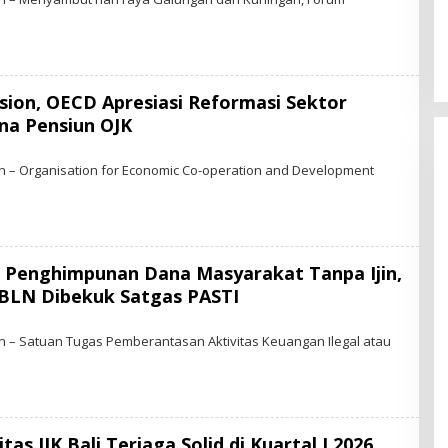
S
Perkuat Ekosistem Pariwisata
T
dan Serapan Investasi, Sira
A
R
Village Grand Outlet Bali Resmi
-
Dibuka di KEK Kura Kura
N
E
ssion, OECD Apresiasi Reformasi Sektor
W
S
na Pensiun OJK
.
I
B
D
Y
 – Organisation for Economic Co-operation and Development
S
T
A
R
-
N
E
 Penghimpunan Dana Masyarakat Tanpa Ijin,
W
S
 BLN Dibekuk Satgas PASTI
.
I
B
D
– Satuan Tugas Pemberantasan Aktivitas Keuangan Ilegal atau
N
E
tas IJK Bali Terjaga Solid di Kuartal I 2026,
W