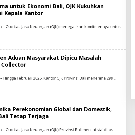
N
ama untuk Ekonomi Bali, OJK Kukuhkan
E
i Kepala Kantor
W
S
6
B
.
Y
I
 – Otoritas Jasa Keuangan (OJK) menegaskan komitmennya untuk
S
D
T
A
R
-
N
E
rsen Aduan Masyarakat Dipicu Masalah
W
S
Collector
.
I
6
B
D
Y
 Hingga Februari 2026, Kantor OJK Provinsi Bali menerima 299
S
T
A
R
-
N
E
mika Perekonomian Global dan Domestik,
W
S
 Bali Tetap Terjaga
.
I
6
B
D
Y
 Otoritas Jasa Keuangan (OJK) Provinsi Bali menilai stabilitas
S