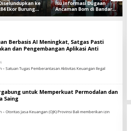
Diselundupkan ke
Isu Informasi Dugaan
B
284 Ekor Burung
Ancaman Bom di Bandara
Defla
 Dokumen
Ngurah Rai Bali Tidak
B
sliarkan Cegah
Benar, Operasional
T
an Penyakit
Penerbangan Lancar
n Berbasis AI Meningkat, Satgas Pasti
akan dan Pengembangan Aplikasi Anti
26
B
Y
 – Satuan Tugas Pemberantasan Aktivitas Keuangan Ilegal
S
T
A
R
-
Bergabung untuk Memperkuat Permodalan dan
N
E
a Saing
W
S
B
.
Y
– Otoritas Jasa Keuangan (OJK) Provinsi Bali memberikan izin
I
S
D
A