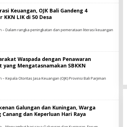
N
E
rasi Keuangan, OJK Bali Gandeng 4
W
ar KKN LIK di 50 Desa
B
D
Y
 – Dalam rangka peningkatan dan pemerataan literasi keuangan
S
A
N
E
arakat Waspada dengan Penawaran
W
it yang Mengatasnamakan SBKKN
B
D
Y
 Kepala Otoritas Jasa Keuangan (OJK) Provinsi Bali Parjiman
S
A
N
E
kenan Galungan dan Kuningan, Warga
W
g Canang dan Keperluan Hari Raya
B
D
Y
 – Menyambut hari raya Galungan dan Kuningan, Forum