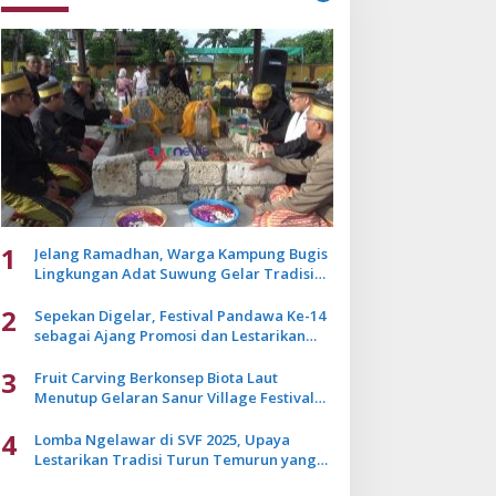
1
Jelang Ramadhan, Warga Kampung Bugis
Lingkungan Adat Suwung Gelar Tradisi
Ziarah Akbar
2
Sepekan Digelar, Festival Pandawa Ke-14
sebagai Ajang Promosi dan Lestarikan
Budaya Bali
3
Fruit Carving Berkonsep Biota Laut
Menutup Gelaran Sanur Village Festival
2025
4
Lomba Ngelawar di SVF 2025, Upaya
Lestarikan Tradisi Turun Temurun yang
Mulai Pudar