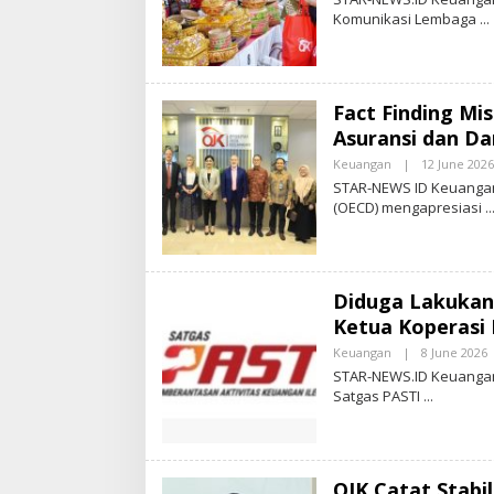
Komunikasi Lembaga
Fact Finding Mi
Asuransi dan Da
Keuangan
|
12 June 2026
STAR-NEWS ID Keuangan
(OECD) mengapresiasi
Diduga Lakukan
Ketua Koperasi
Keuangan
|
8 June 2026
Y
STAR-NEWS.ID Keuangan 
S
Satgas PASTI
T
A
R
-
OJK Catat Stabili