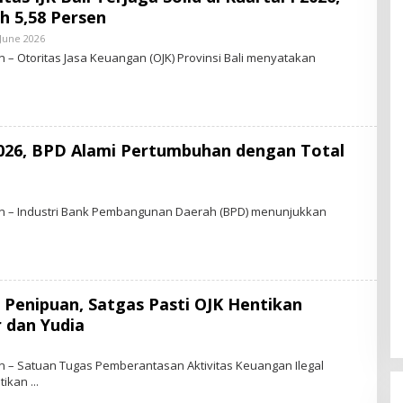
 5,58 Persen
 June 2026
B
D
Y
– Otoritas Jasa Keuangan (OJK) Provinsi Bali menyatakan
S
T
A
R
-
N
E
026, BPD Alami Pertumbuhan dengan Total
W
S
.
I
B
D
Y
 – Industri Bank Pembangunan Daerah (BPD) menunjukkan
S
T
A
R
-
N
E
Penipuan, Satgas Pasti OJK Hentikan
W
S
 dan Yudia
.
I
B
D
Y
 – Satuan Tugas Pemberantasan Aktivitas Keuangan Ilegal
S
ntikan
T
A