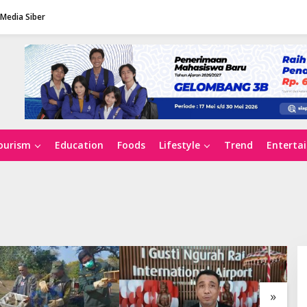
Media Siber
ourism
Education
Foods
Lifestyle
Trend
Enterta
»