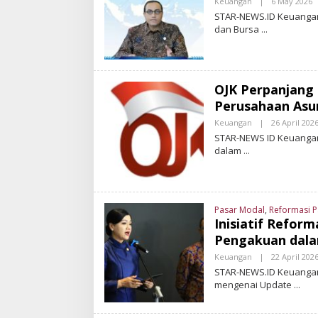
Keuangan
|
6 May 2026
B
D
Y
STAR-NEWS.ID Keuangan
S
dan Bursa
T
A
R
-
N
E
OJK Perpanjang
S
Perusahaan Asu
.
I
Keuangan
|
26 April 202
D
STAR-NEWS ID Keuangan 
dalam
Pasar Modal
,
Reformasi P
Inisiatif Refor
Pengakuan dal
Keuangan
|
22 April 202
STAR-NEWS.ID Keuangan
mengenai Update