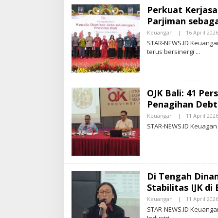
Perkuat Kerjas
Parjiman sebaga
Keuangan
|
16 April 202
STAR-NEWS.ID Keuangan
terus bersinergi
OJK Bali: 41 Pe
Penagihan Debt 
Keuangan
|
11 April 202
STAR-NEWS.ID Keuagan –
Di Tengah Dina
Stabilitas IJK di
Keuangan
|
11 April 202
STAR-NEWS.ID Keuangan –