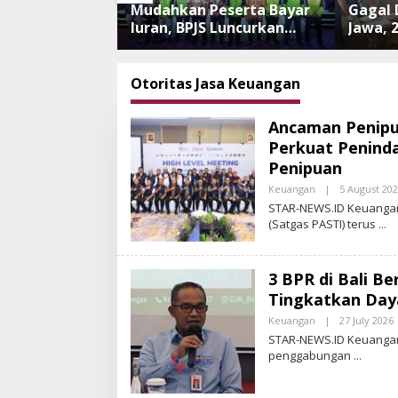
nipuan
Mudahkan Peserta Bayar
Gagal 
 Meningkat,
Iuran, BPJS Luncurkan
Jawa, 
i Perkuat
Nadi JKN dengan
Tanpa
 dan
Mekanisme Menabung
Dilepa
an Aplikasi
Ancam
Otoritas Jasa Keuangan
an
Ancaman Penipua
Perkuat Penind
Penipuan
Keuangan
|
5 August 20
STAR-NEWS.ID Keuangan
(Satgas PASTI) terus
3 BPR di Bali 
Tingkatkan Day
Keuangan
|
27 July 2026
STAR-NEWS.ID Keuangan 
penggabungan
T
R
-