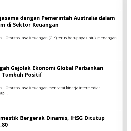
R
-
N
E
rjasama dengan Pemerintah Australia dalam
W
S
m di Sektor Keuangan
.
I
B
D
Y
– Otoritas Jasa Keuangan (OJK) terus berupaya untuk menangani
S
T
A
R
-
N
E
ngah Gejolak Ekonomi Global Perbankan
W
S
 Tumbuh Positif
.
I
D
– Otoritas Jasa Keuangan mencatat kinerja intermediasi
tap
mestik Bergerak Dinamis, IHSG Ditutup
W
,80