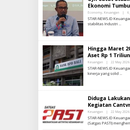
S
Ekonomi Tumbuh
.
I
Economy
,
Keuangan
|
6
STAR-NEWS.ID Keuangan 
stabilitas Industri
Hingga Maret 2
Aset Rp 1 Triliun
Keuangan
|
22 May 2026
STAR-NEWS.ID Keuangan
kinerja yang solid
Diduga Lakukan 
Kegiatan Cantvr
Keuangan
|
22 May 2026
STAR-NEWS.ID Keuangan
(Satgas PASTI) menghe