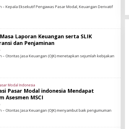
 – Kepala Eksekutif Pengawas Pasar Modal, Keuangan Derivatif
 Masa Laporan Keuangan serta SLIK
W
ransi dan Penjaminan
6
B
Y
– Otoritas Jasa Keuangan (OJK) menetapkan sejumlah kebijakan
S
T
A
R
-
N
E
asar Modal Indonesia
W
masi Pasar Modal indonesia Mendapat
S
.
am Asesmen MSCI
I
D
6
B
Y
 – Otoritas Jasa Keuangan (OJK) menyambut baik pengumuman
S
T
A
R
-