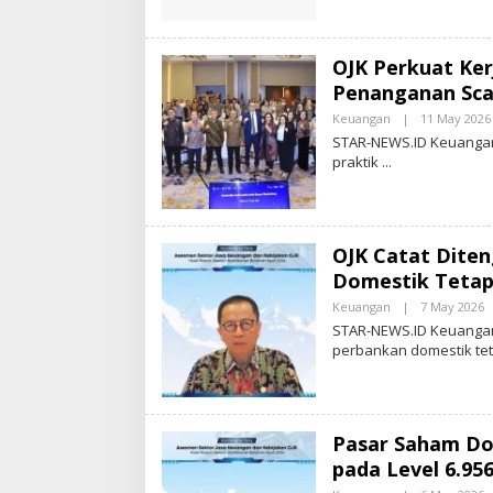
OJK Perkuat Ke
Penanganan Sca
Keuangan
|
11 May 2026
STAR-NEWS.ID Keuangan 
praktik
OJK Catat Dite
Domestik Tetap
Keuangan
|
7 May 2026
B
Y
STAR-NEWS.ID Keuangan 
S
perbankan domestik te
T
A
R
-
N
E
Pasar Saham Do
S
pada Level 6.956
.
I