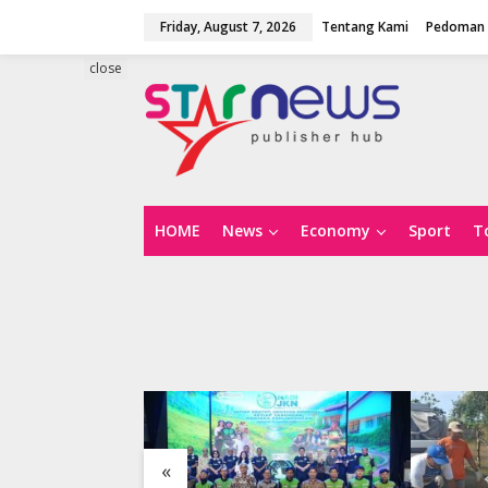
S
Friday, August 7, 2026
Tentang Kami
Pedoman 
k
i
p
close
t
o
c
o
n
t
e
n
HOME
News
Economy
Sport
T
t
«