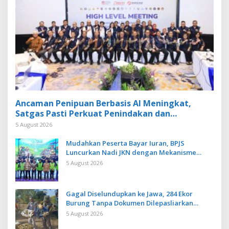
Ancaman Penipuan Berbasis AI Meningkat,
Satgas Pasti Perkuat Penindakan dan
Pengembangan Aplikasi Anti Penipuan
5 August 2026
Mudahkan Peserta Bayar Iuran, BPJS
Luncurkan Nadi JKN dengan Mekanisme
Menabung
5 August 2026
Gagal Diselundupkan ke Jawa, 284 Ekor
Burung Tanpa Dokumen Dilepasliarkan
Cegah Ancaman Penyakit
5 August 2026