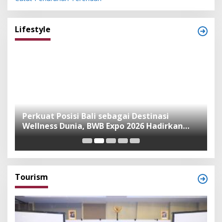
Lifestyle
n
Perkuat Posisi Bali sebagai Destinasi
F
Wellness Dunia, BWB Expo 2026 Hadirkan
I
Exhibitor Nasional dan Global
K
Tourism