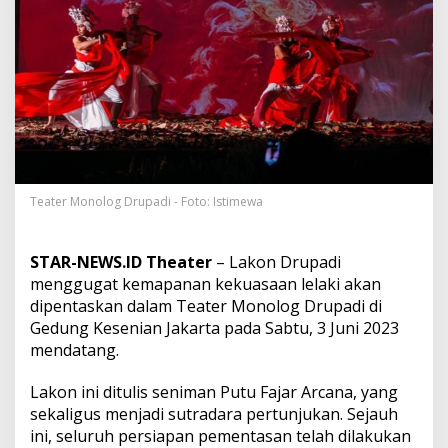
t
K
e
s
e
w
e
n
a
n
g
-
Teater Monolog Drupadi - Foto: Istimewa
w
e
n
STAR-NEWS.ID Theater
– Lakon Drupadi
a
menggugat kemapanan kekuasaan lelaki akan
n
dipentaskan dalam Teater Monolog Drupadi di
g
Gedung Kesenian Jakarta pada Sabtu, 3 Juni 2023
a
n
mendatang.
L
e
Lakon ini ditulis seniman Putu Fajar Arcana, yang
l
sekaligus menjadi sutradara pertunjukan. Sejauh
a
ini, seluruh persiapan pementasan telah dilakukan
k