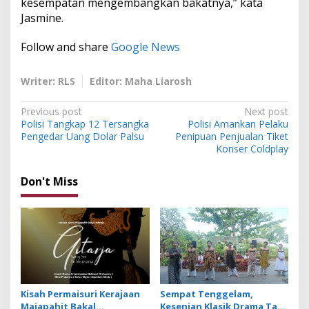
kesempatan mengembangkan bakatnya,” kata
Jasmine.
Follow and share
Google News
Writer: RLS
Editor: Maha Liarosh
P
Previous post
Next post
Polisi Tangkap 12 Tersangka
Polisi Amankan Pelaku
o
Pengedar Uang Dolar Palsu
Penipuan Penjualan Tiket
s
Konser Coldplay
t
Don't Miss
n
a
v
i
g
a
Kisah Permaisuri Kerajaan
Sempat Tenggelam,
t
Majapahit Bakal
Kesenian Klasik Drama Tari