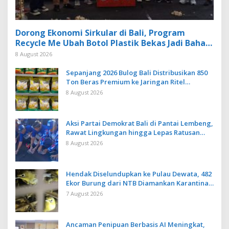
Dorong Ekonomi Sirkular di Bali, Program
Recycle Me Ubah Botol Plastik Bekas Jadi Bahan
Baku Baru
8 August 2026
Sepanjang 2026 Bulog Bali Distribusikan 850
Ton Beras Premium ke Jaringan Ritel
Moderen
8 August 2026
Aksi Partai Demokrat Bali di Pantai Lembeng,
Rawat Lingkungan hingga Lepas Ratusan
Tukik Bedawang Nala
8 August 2026
Hendak Diselundupkan ke Pulau Dewata, 482
Ekor Burung dari NTB Diamankan Karantina
Bali
7 August 2026
Ancaman Penipuan Berbasis AI Meningkat,