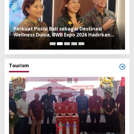
n
Perkuat Posisi Bali sebagai Destinasi
F
Wellness Dunia, BWB Expo 2026 Hadirkan
I
Exhibitor Nasional dan Global
K
Tourism