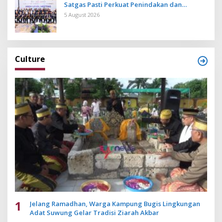
Satgas Pasti Perkuat Penindakan dan
Pengembangan Aplikasi Anti Penipuan
5 August 2026
Culture
1
Jelang Ramadhan, Warga Kampung Bugis Lingkungan
Adat Suwung Gelar Tradisi Ziarah Akbar