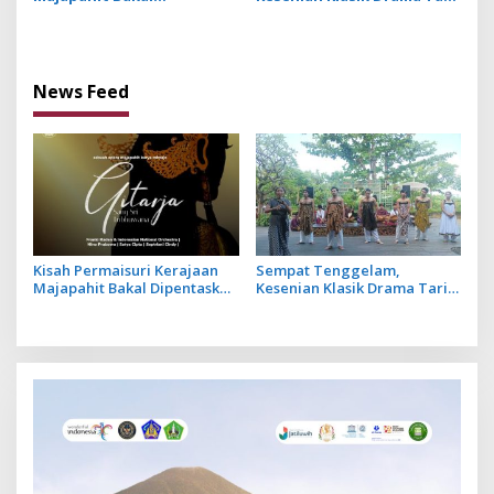
Dipentaskan di Jakarta
Gambuh Kembali Ditarikan
i
dalam Opera Majapahit
o
Gitarja, Sang Sri
Tribhuwana
n
News Feed
Kisah Permaisuri Kerajaan
Sempat Tenggelam,
Majapahit Bakal Dipentaskan
Kesenian Klasik Drama Tari
di Jakarta dalam Opera
Gambuh Kembali Ditarikan
Majapahit Gitarja, Sang Sri
Tribhuwana