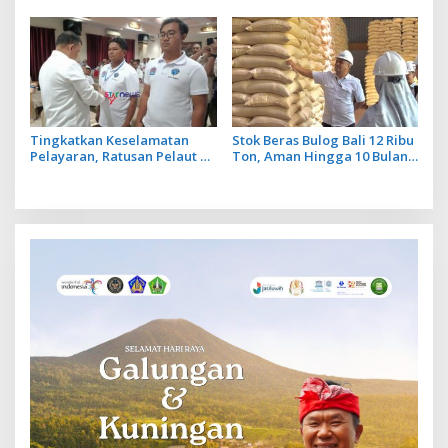
Cegah Ancaman Penyakit
Operasional Penerbangan
Lancar
Tingkatkan Keselamatan
Stok Beras Bulog Bali 12 Ribu
Pelayaran, Ratusan Pelaut di
Ton, Aman Hingga 10 Bulan
Bali Ikuti Pelatihan MPR dan
ke Depan
JMPR