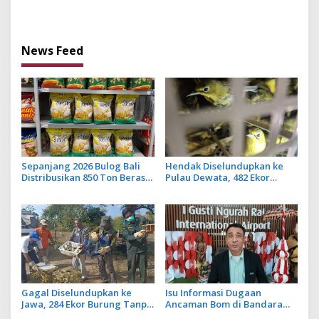
di Bali Ikuti Pelatihan MPR
Bulan ke Depan
dan JMPR
News Feed
Sepanjang 2026 Bulog Bali
Hendak Diselundupkan ke
Distribusikan 850 Ton Beras
Pulau Dewata, 482 Ekor
Premium ke Jaringan Ritel
Burung dari NTB Diamankan
Moderen
Karantina Bali
Gagal Diselundupkan ke
Isu Informasi Dugaan
Jawa, 284 Ekor Burung Tanpa
Ancaman Bom di Bandara
Dokumen Dilepasliarkan
Ngurah Rai Bali Tidak Benar,