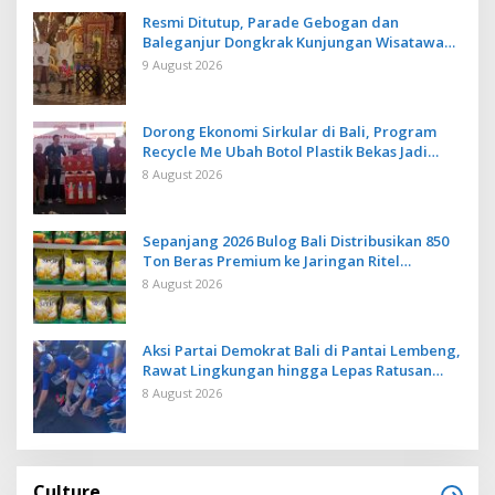
Resmi Ditutup, Parade Gebogan dan
Baleganjur Dongkrak Kunjungan Wisatawan
Ulun Danu Beratan dan The Blooms
9 August 2026
Dorong Ekonomi Sirkular di Bali, Program
Recycle Me Ubah Botol Plastik Bekas Jadi
Bahan Baku Baru
8 August 2026
Sepanjang 2026 Bulog Bali Distribusikan 850
Ton Beras Premium ke Jaringan Ritel
Moderen
8 August 2026
Aksi Partai Demokrat Bali di Pantai Lembeng,
Rawat Lingkungan hingga Lepas Ratusan
Tukik Bedawang Nala
8 August 2026
Culture