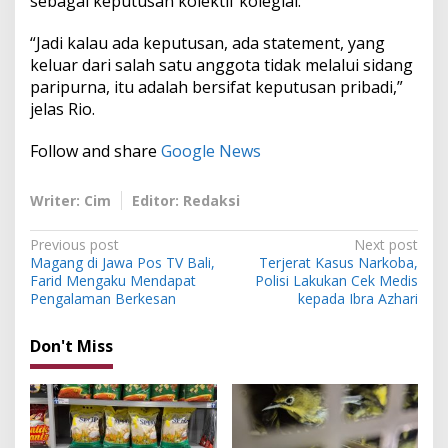
sebagai keputusan kolektif kolegial.
“Jadi kalau ada keputusan, ada statement, yang
keluar dari salah satu anggota tidak melalui sidang
paripurna, itu adalah bersifat keputusan pribadi,”
jelas Rio.
Follow and share
Google News
Writer: Cim
Editor: Redaksi
P
Previous post
Next post
Magang di Jawa Pos TV Bali,
Terjerat Kasus Narkoba,
o
Farid Mengaku Mendapat
Polisi Lakukan Cek Medis
s
Pengalaman Berkesan
kepada Ibra Azhari
t
Don't Miss
n
a
v
i