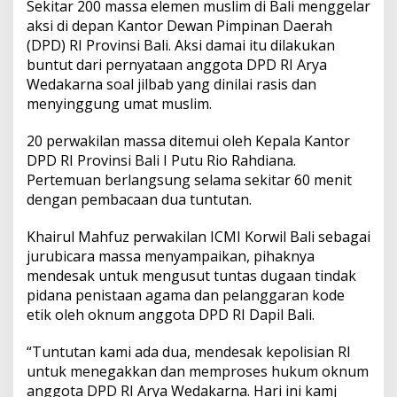
Sekitar 200 massa elemen muslim di Bali menggelar
i
s
aksi di depan Kantor Dewan Pimpinan Daerah
i
(DPD) RI Provinsi Bali. Aksi damai itu dilakukan
M
buntut dari pernyataan anggota DPD RI Arya
e
Wedakarna soal jilbab yang dinilai rasis dan
m
p
menyinggung umat muslim.
r
o
20 perwakilan massa ditemui oleh Kepala Kantor
s
DPD RI Provinsi Bali I Putu Rio Rahdiana.
e
Pertemuan berlangsung selama sekitar 60 menit
s
H
dengan pembacaan dua tuntutan.
u
k
Khairul Mahfuz perwakilan ICMI Korwil Bali sebagai
u
jurubicara massa menyampaikan, pihaknya
m
mendesak untuk mengusut tuntas dugaan tindak
P
e
pidana penistaan agama dan pelanggaran kode
r
etik oleh oknum anggota DPD RI Dapil Bali.
n
y
“Tuntutan kami ada dua, mendesak kepolisian RI
a
untuk menegakkan dan memproses hukum oknum
t
a
anggota DPD RI Arya Wedakarna. Hari ini kamj