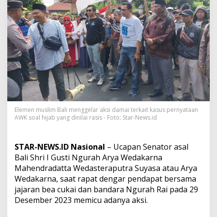
a
l
i
G
e
l
a
r
A
k
s
i
D
Elemen muslim Bali menggelar aksi damai terkait kasus pernyataan
a
AWK soal hijab yang dinilai rasis - Foto: Star-News.id
m
a
i
STAR-NEWS.ID Nasional
– Ucapan Senator asal
D
Bali Shri I Gusti Ngurah Arya Wedakarna
e
Mahendradatta Wedasteraputra Suyasa atau Arya
s
a
Wedakarna, saat rapat dengar pendapat bersama
k
jajaran bea cukai dan bandara Ngurah Rai pada 29
P
Desember 2023 memicu adanya aksi.
o
l