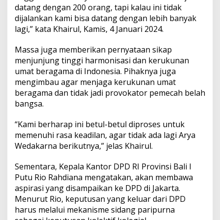
a
datang dengan 200 orang, tapi kalau ini tidak
n
dijalankan kami bisa datang dengan lebih banyak
A
lagi,” kata Khairul, Kamis, 4 Januari 2024.
W
K
S
Massa juga memberikan pernyataan sikap
o
menjunjung tinggi harmonisasi dan kerukunan
a
umat beragama di Indonesia. Pihaknya juga
l
mengimbau agar menjaga kerukunan umat
H
beragama dan tidak jadi provokator pemecah belah
i
j
bangsa.
a
b
“Kami berharap ini betul-betul diproses untuk
memenuhi rasa keadilan, agar tidak ada lagi Arya
Wedakarna berikutnya,” jelas Khairul.
Sementara, Kepala Kantor DPD RI Provinsi Bali I
Putu Rio Rahdiana mengatakan, akan membawa
aspirasi yang disampaikan ke DPD di Jakarta.
Menurut Rio, keputusan yang keluar dari DPD
harus melalui mekanisme sidang paripurna