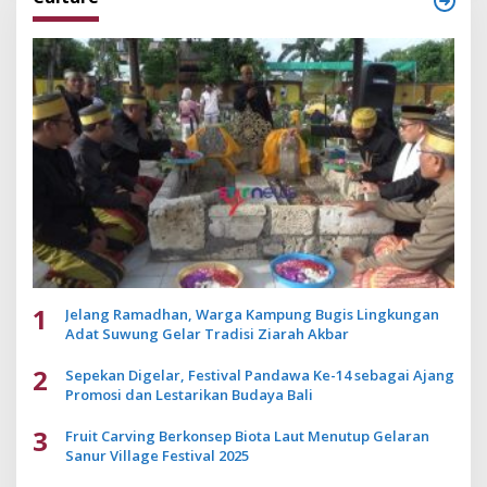
1
Jelang Ramadhan, Warga Kampung Bugis Lingkungan
Adat Suwung Gelar Tradisi Ziarah Akbar
2
Sepekan Digelar, Festival Pandawa Ke-14 sebagai Ajang
Promosi dan Lestarikan Budaya Bali
3
Fruit Carving Berkonsep Biota Laut Menutup Gelaran
Sanur Village Festival 2025