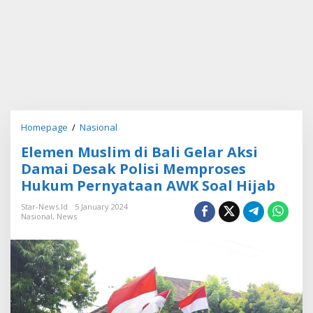
Homepage
/
Nasional
E
l
Elemen Muslim di Bali Gelar Aksi
e
m
Damai Desak Polisi Memproses
e
Hukum Pernyataan AWK Soal Hijab
n
M
Star-News.id
5 January 2024
u
Nasional
,
News
s
l
i
m
d
i
B