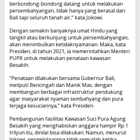
e
berbondong-bondong datang untuk melakukan
s
persembahyangan, tidak hanya yang berasal dari
a
Bali tapi seluruh tanah air,” kata Jokowi.
k
i
Dengan semakin banyaknya umat Hindu yang
h
D
tangkil atau berkunjung untuk persembahyangan,
i
akan menimbulkan ketidaknyamanan. Maka, kata
j
Presiden, di tahun 2021, ia memerintahkan Menteri
a
PUPR untuk melakukan penataan kawasan
g
a
Besakih.
d
a
“Penataan dilakukan bersama Gubernur Bali,
n
meliputi Bencingah dan Manik Mas, dengan
D
membangun berbagai infrastruktur pendukung
i
k
agar masyarakat nyaman sembahyang dan pura
e
terjaga kesuciannya,” kata Presiden.
l
o
Pembangunan fasilitas Kawasan Suci Pura Agung
l
Besakih yang menghabiskan anggara hampir Rp 1
a
trilyun itu, dinilai bisa dilakukan. Namun, menurut
Jokowi, pengelolaannya tidak semudah ketika