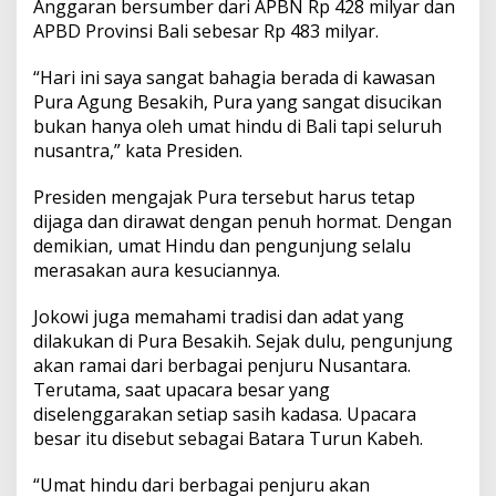
Anggaran bersumber dari APBN Rp 428 milyar dan
F
a
APBD Provinsi Bali sebesar Rp 483 milyar.
s
i
“Hari ini saya sangat bahagia berada di kawasan
l
Pura Agung Besakih, Pura yang sangat disucikan
i
bukan hanya oleh umat hindu di Bali tapi seluruh
t
a
nusantra,” kata Presiden.
s
K
Presiden mengajak Pura tersebut harus tetap
a
dijaga dan dirawat dengan penuh hormat. Dengan
w
demikian, umat Hindu dan pengunjung selalu
a
s
merasakan aura kesuciannya.
a
n
Jokowi juga memahami tradisi dan adat yang
S
dilakukan di Pura Besakih. Sejak dulu, pengunjung
u
akan ramai dari berbagai penjuru Nusantara.
c
i
Terutama, saat upacara besar yang
P
diselenggarakan setiap sasih kadasa. Upacara
u
besar itu disebut sebagai Batara Turun Kabeh.
r
a
“Umat hindu dari berbagai penjuru akan
B