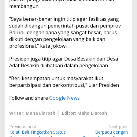
membangun.
“Saya benar-benar ingin titip agar fasilitas yang
sudah dibangun pemerintah pusat dan pemprov
Bali ini, dengan dana yang sangat besar, harus
diikuti dengan pengelolaan yang baik dan
profesional,” kata Jokowi.
Presiden juga titip agar Desa Besakih dan Desa
Adat Besakih dilibatkan dalam pengelolaan.
“Beri kesempatan untuk masyarakat ikut
berpartisipasi dan berkontribusi,” ujar Presiden
Follow and share
Google News
Writer: Maha Liarosh
Editor: Maha Liarosh
P
Previous post
Next post
Kejati Bali Tingkatkan Status
Berpadu dengan
o