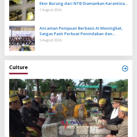
Ekor Burung dari NTB Diamankan Karantina
Bali
7 August 2026
Ancaman Penipuan Berbasis AI Meningkat,
Satgas Pasti Perkuat Penindakan dan
Pengembangan Aplikasi Anti Penipuan
5 August 2026
Culture