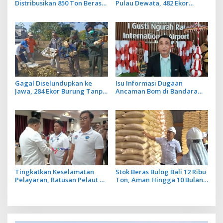
Distribusikan 850 Ton Beras
Pulau Dewata, 482 Ekor
Premium ke Jaringan Ritel
Burung dari NTB Diamankan
Moderen
Karantina Bali
Gagal Diselundupkan ke
Isu Informasi Dugaan
Jawa, 284 Ekor Burung Tanpa
Ancaman Bom di Bandara
Dokumen Dilepasliarkan
Ngurah Rai Bali Tidak Benar,
Cegah Ancaman Penyakit
Operasional Penerbangan
Lancar
Tingkatkan Keselamatan
Stok Beras Bulog Bali 12 Ribu
Pelayaran, Ratusan Pelaut di
Ton, Aman Hingga 10 Bulan
Bali Ikuti Pelatihan MPR dan
ke Depan
JMPR