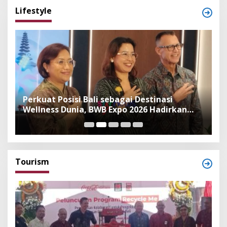
Lifestyle
n
Perkuat Posisi Bali sebagai Destinasi
F
Wellness Dunia, BWB Expo 2026 Hadirkan
I
Exhibitor Nasional dan Global
K
Tourism