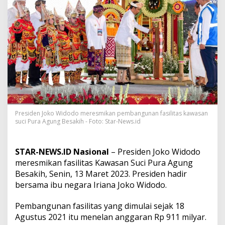
i
a
r
a
n
,
P
r
e
s
i
d
e
Presiden Joko Widodo meresmikan pembangunan fasilitas kawasan
n
suci Pura Agung Besakih - Foto: Star-News.id
J
o
k
STAR-NEWS.ID Nasional
– Presiden Joko Widodo
o
meresmikan fasilitas Kawasan Suci Pura Agung
w
Besakih, Senin, 13 Maret 2023. Presiden hadir
i
M
bersama ibu negara Iriana Joko Widodo.
i
n
Pembangunan fasilitas yang dimulai sejak 18
t
Agustus 2021 itu menelan anggaran Rp 911 milyar.
a