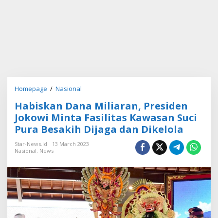
Homepage
/
Nasional
H
a
Habiskan Dana Miliaran, Presiden
b
i
Jokowi Minta Fasilitas Kawasan Suci
s
Pura Besakih Dijaga dan Dikelola
k
a
Star-News.id
13 March 2023
n
Nasional
,
News
D
a
n
a
M
i
l