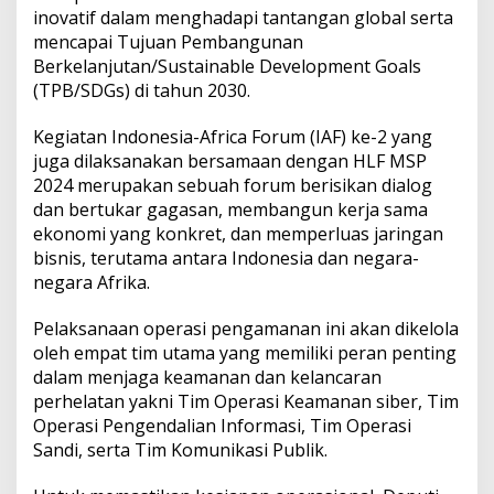
g
inovatif dalam menghadapi tantangan global serta
a
mencapai Tujuan Pembangunan
m
Berkelanjutan/Sustainable Development Goals
a
n
(TPB/SDGs) di tahun 2030.
a
n
Kegiatan Indonesia-Africa Forum (IAF) ke-2 yang
S
juga dilaksanakan bersamaan dengan HLF MSP
i
2024 merupakan sebuah forum berisikan dialog
b
e
dan bertukar gagasan, membangun kerja sama
r
ekonomi yang konkret, dan memperluas jaringan
d
bisnis, terutama antara Indonesia dan negara-
a
negara Afrika.
n
S
a
Pelaksanaan operasi pengamanan ini akan dikelola
n
oleh empat tim utama yang memiliki peran penting
d
dalam menjaga keamanan dan kelancaran
i
perhelatan yakni Tim Operasi Keamanan siber, Tim
Operasi Pengendalian Informasi, Tim Operasi
Sandi, serta Tim Komunikasi Publik.