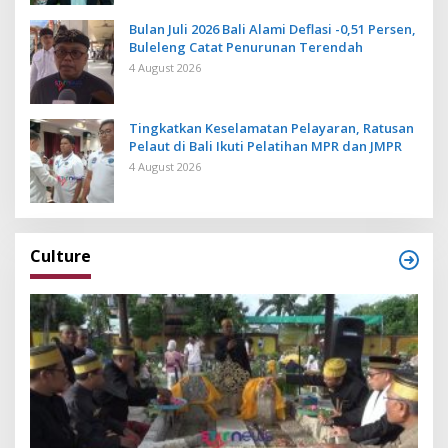
Bulan Juli 2026 Bali Alami Deflasi -0,51 Persen,
Buleleng Catat Penurunan Terendah
4 August 2026
Tingkatkan Keselamatan Pelayaran, Ratusan
Pelaut di Bali Ikuti Pelatihan MPR dan JMPR
4 August 2026
Culture