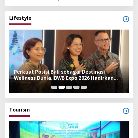
Lifestyle
n
Perkuat Posisi Bali sebagai Destinasi
F
Wellness Dunia, BWB Expo 2026 Hadirkan
I
Exhibitor Nasional dan Global
K
Tourism