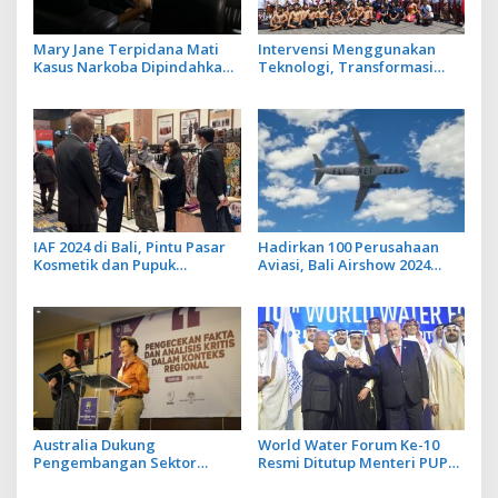
Mary Jane Terpidana Mati
Intervensi Menggunakan
Kasus Narkoba Dipindahkan
Teknologi, Transformasi
ke Jakarta
Pendidikan di Indonesia Jadi
Percontohan GSVI 2024
IAF 2024 di Bali, Pintu Pasar
Hadirkan 100 Perusahaan
Kosmetik dan Pupuk
Aviasi, Bali Airshow 2024
Indonesia ke Afrika
Tampilkan Pameran
Pertahanan Udara
Australia Dukung
World Water Forum Ke-10
Pengembangan Sektor
Resmi Ditutup Menteri PUPR,
Media yang Kuat dan
Indonesia Kebanjiran
Profesional
Apresiasi