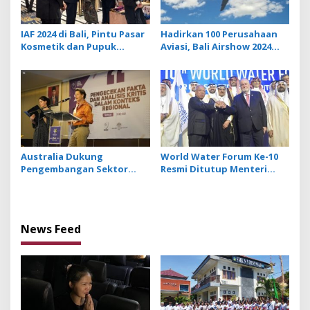
IAF 2024 di Bali, Pintu Pasar
Hadirkan 100 Perusahaan
Kosmetik dan Pupuk
Aviasi, Bali Airshow 2024
Indonesia ke Afrika
Tampilkan Pameran
Pertahanan Udara
Australia Dukung
World Water Forum Ke-10
Pengembangan Sektor
Resmi Ditutup Menteri
Media yang Kuat dan
PUPR, Indonesia Kebanjiran
Profesional
Apresiasi
News Feed