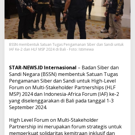
P
2
0
2
4
,
B
S
S
BSSN membentuk Satuan Tugas Pengamanan Siber dan Sandi untuk
IAF Ke-2 dan HLF MSP 2024 di Bali - Foto: Istimewa
N
B
e
n
STAR-NEWS.ID Internasional
– Badan Siber dan
t
Sandi Negara (BSSN) membentuk Satuan Tugas
u
Pengamanan Siber dan Sandi untuk High-Level
k
Forum on Multi-Stakeholder Partnerships (HLF
S
a
MSP) 2024 dan Indonesia-Africa Forum (IAF) ke-2
t
yang diselenggarakan di Bali pada tanggal 1-3
g
September 2024.
a
s
High Level Forum on Multi-Stakeholder
P
e
Partnership ini merupakan forum strategis untuk
n
memperkuat solidaritas kemitraan inklusif dan