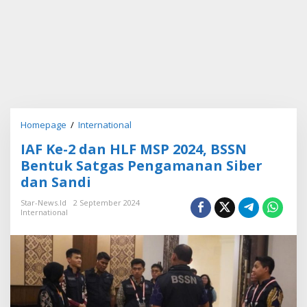
Homepage
/
International
I
A
IAF Ke-2 dan HLF MSP 2024, BSSN
F
K
Bentuk Satgas Pengamanan Siber
e
dan Sandi
-
2
Star-News.id
2 September 2024
d
International
a
n
H
L
F
M
S