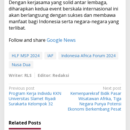
Dengan kerjasama yang solid antar lembaga,
diharapkan kedua event berskala internasional ini
akan berlangsung dengan sukses dan membawa
manfaat bagi Indonesia serta negara-negara yang
terlibat.
Follow and share
Google News
HLF MSP 2024
IAF
Indonesia Africa Forum 2024
Nusa Dua
Writer: RLS
Editor: Redaksi
P
Previous post
Next post
Program Kerja Individu KKN
Kemenparekraf Bidik Pasar
o
Universitas Slamet Riyadi
Wisatawan Afrika, Tiga
s
Surakarta Kelompok 32
Negara Punya Potensi
Ekonomi Berkembang Pesat
t
n
Related Posts