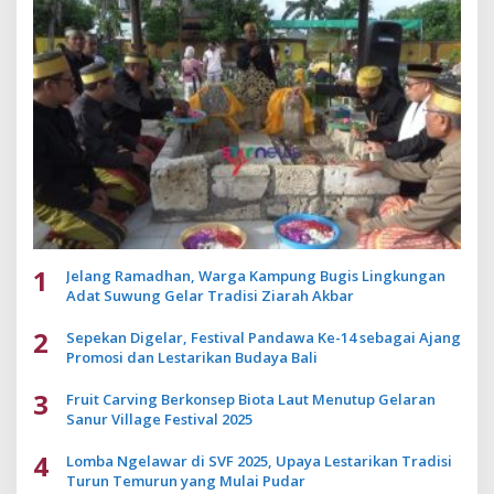
1
Jelang Ramadhan, Warga Kampung Bugis Lingkungan
Adat Suwung Gelar Tradisi Ziarah Akbar
2
Sepekan Digelar, Festival Pandawa Ke-14 sebagai Ajang
Promosi dan Lestarikan Budaya Bali
3
Fruit Carving Berkonsep Biota Laut Menutup Gelaran
Sanur Village Festival 2025
4
Lomba Ngelawar di SVF 2025, Upaya Lestarikan Tradisi
Turun Temurun yang Mulai Pudar