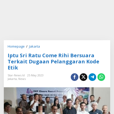
Homepage
/
Jakarta
I
p
Iptu Sri Ratu Come Rihi Bersuara
t
u
Terkait Dugaan Pelanggaran Kode
S
Etik
r
i
Star-News.id
25 May 2023
R
Jakarta
,
News
a
t
u
C
o
m
e