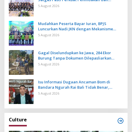
Pengembangan Aplikasi Anti Penipuan
5 August 2026
Mudahkan Peserta Bayar Iuran, BPJS
Luncurkan Nadi JKN dengan Mekanisme
Menabung
5 August 2026
Gagal Diselundupkan ke Jawa, 284 Ekor
Burung Tanpa Dokumen Dilepasliarkan
Cegah Ancaman Penyakit
5 August 2026
Isu Informasi Dugaan Ancaman Bom di
Bandara Ngurah Rai Bali Tidak Benar,
Operasional Penerbangan Lancar
5 August 2026
Culture