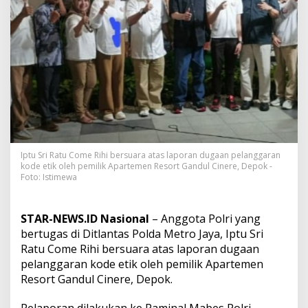
R
i
h
i
B
e
r
s
u
a
r
a
T
Iptu Sri Ratu Come Rihi bersuara atas laporan dugaan pelanggaran
e
kode etik oleh pemilik Apartemen Resort Gandul Cinere, Depok -
r
Foto: Istimewa
k
a
i
STAR-NEWS.ID Nasional
– Anggota Polri yang
t
bertugas di Ditlantas Polda Metro Jaya, Iptu Sri
D
Ratu Come Rihi bersuara atas laporan dugaan
u
g
pelanggaran kode etik oleh pemilik Apartemen
a
Resort Gandul Cinere, Depok.
a
n