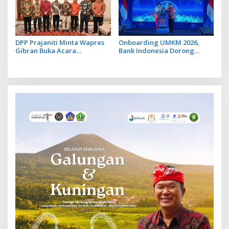
DPP Prajaniti Minta Wapres
Onboarding UMKM 2026,
Gibran Buka Acara
Bank Indonesia Dorong
Konferensi Internasional
UMKM Go Ekspor
Pengusaha Hindu yang Bakal
Digelar di Bali