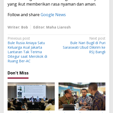
yang ikut memberikan rasa nyaman dan aman.
Follow and share
Google News
Writer: Bob
Editor: Maha Liarosh
P
Previous post
Next post
Bule Rusia Aniaya Satu
Bule Nari Bugil di Puri
o
Keluarga Asal Jakarta
Saraswati Ubud Dikirim ke
s
Lantaran Tak Terima
RSJ Bangli
Ditegur saat Merokok di
t
Ruang Ber-AC
n
Don't Miss
a
v
i
g
a
t