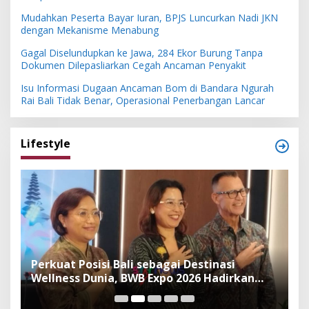
Mudahkan Peserta Bayar Iuran, BPJS Luncurkan Nadi JKN
dengan Mekanisme Menabung
Gagal Diselundupkan ke Jawa, 284 Ekor Burung Tanpa
Dokumen Dilepasliarkan Cegah Ancaman Penyakit
Isu Informasi Dugaan Ancaman Bom di Bandara Ngurah
Rai Bali Tidak Benar, Operasional Penerbangan Lancar
Lifestyle
n
Perkuat Posisi Bali sebagai Destinasi
F
Wellness Dunia, BWB Expo 2026 Hadirkan
I
Exhibitor Nasional dan Global
K