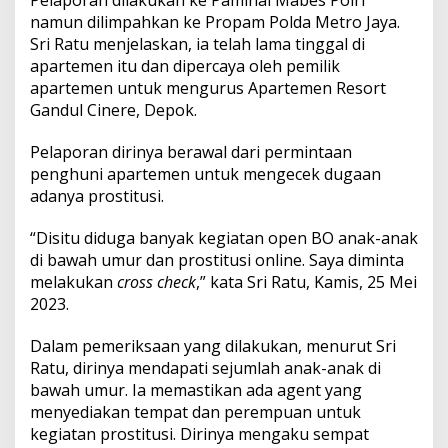
Pelaporan dilakukan ke Paminal Mabes Polri
P
namun dilimpahkan ke Propam Polda Metro Jaya.
e
l
Sri Ratu menjelaskan, ia telah lama tinggal di
a
apartemen itu dan dipercaya oleh pemilik
n
apartemen untuk mengurus Apartemen Resort
g
Gandul Cinere, Depok.
g
a
r
Pelaporan dirinya berawal dari permintaan
a
penghuni apartemen untuk mengecek dugaan
n
adanya prostitusi.
K
o
“Disitu diduga banyak kegiatan open BO anak-anak
d
e
di bawah umur dan prostitusi online. Saya diminta
E
melakukan
cross check
,” kata Sri Ratu, Kamis, 25 Mei
t
2023.
i
k
Dalam pemeriksaan yang dilakukan, menurut Sri
Ratu, dirinya mendapati sejumlah anak-anak di
bawah umur. Ia memastikan ada agent yang
menyediakan tempat dan perempuan untuk
kegiatan prostitusi. Dirinya mengaku sempat