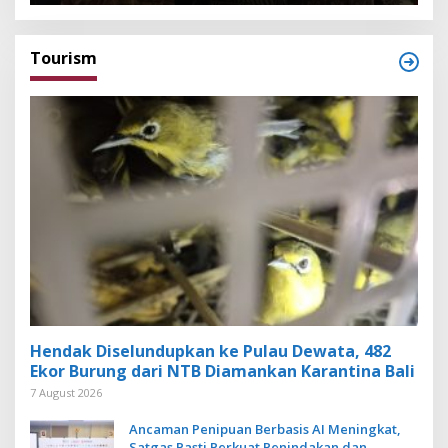
Tourism
Hendak Diselundupkan ke Pulau Dewata, 482
Ekor Burung dari NTB Diamankan Karantina Bali
7 August 2026
Ancaman Penipuan Berbasis AI Meningkat,
Satgas Pasti Perkuat Penindakan dan