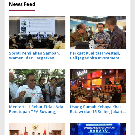
News Feed
Soroti Pemilahan Sampah,
Perkuat Kualitas Investasi,
Wamen Diaz Targetkan
Bali Jagadhita Investment
Penurunan 40 Juta Ton Emisi
2026 Tawarkan 22 Proyek
Sektor Limbah
Strategis Balinusra ke 35
Investor
Menteri LH Sebut Tidak Ada
Usung Rumah Kebaya Khas
Penutupan TPA Suwung,
Betawi dan 15 Seller, Jakarta
Praktik Open Dumping yang
Tampilkan Wajah Kota
Disetop
Global Berbasis Budaya di
BBTF 2026