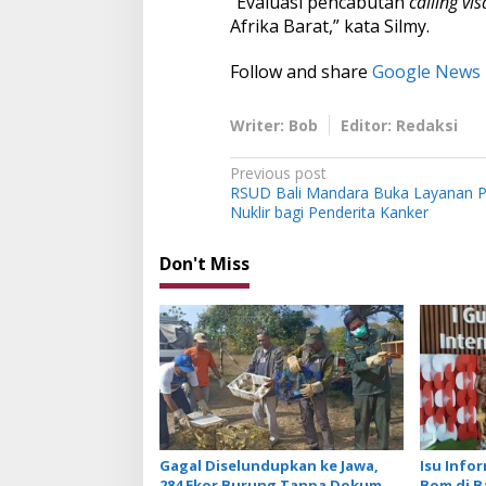
“Evaluasi pencabutan
calling vis
Afrika Barat,” kata Silmy.
Follow and share
Google News
Writer: Bob
Editor: Redaksi
P
Previous post
RSUD Bali Mandara Buka Layanan 
o
Nuklir bagi Penderita Kanker
s
t
Don't Miss
n
a
v
i
g
a
Gagal Diselundupkan ke Jawa,
Isu Info
t
284 Ekor Burung Tanpa Dokumen
Bom di B