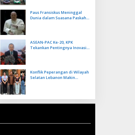
Paus Fransiskus Meninggal
Dunia dalam Suasana Paskah
di Usia 88 Tahun
ASEAN-PAC Ke-20, KPK
Tekankan Pentingnya Inovasi
Teknologi dalam
Pemberantasan Korupsi
Konflik Peperangan di Wilayah
Selatan Lebanon Makin
Memanas, PMI Asal Bali
Dipulangkan ke Indonesia