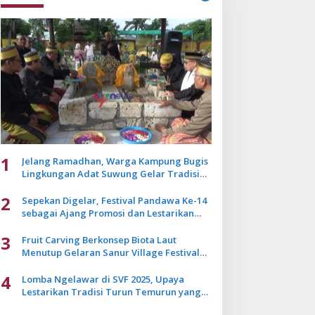
1
Jelang Ramadhan, Warga Kampung Bugis
Lingkungan Adat Suwung Gelar Tradisi
Ziarah Akbar
2
Sepekan Digelar, Festival Pandawa Ke-14
sebagai Ajang Promosi dan Lestarikan
Budaya Bali
3
Fruit Carving Berkonsep Biota Laut
Menutup Gelaran Sanur Village Festival
2025
4
Lomba Ngelawar di SVF 2025, Upaya
Lestarikan Tradisi Turun Temurun yang
Mulai Pudar