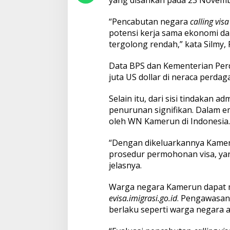
yang disahkan pada 23 Novemb
“Pencabutan negara
calling visa
potensi kerja sama ekonomi da
tergolong rendah,” kata Silmy,
Data BPS dan Kementerian Per
juta US dollar di neraca perd
Selain itu, dari sisi tindakan ad
penurunan signifikan. Dalam emp
oleh WN Kamerun di Indonesia.
“Dengan dikeluarkannya Kamer
prosedur permohonan visa, yang 
jelasnya.
Warga negara Kamerun dapat m
evisa.imigrasi.go.id
. Pengawasan
berlaku seperti warga negara