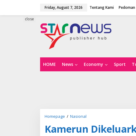
S
Friday, August 7, 2026
Tentang Kami
Pedoman 
k
i
p
close
t
o
c
o
n
t
e
n
HOME
News
Economy
Sport
T
t
Homepage
/
Nasional
K
a
Kamerun Dikeluarka
m
e