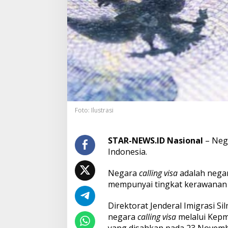
a
l
l
i
n
g
V
i
s
a
I
n
Foto: Ilustrasi
d
o
n
STAR-NEWS.ID Nasional
– Nega
e
Indonesia.
s
i
a
Negara
calling visa
adalah negar
mempunyai tingkat kerawanan 
Direktorat Jenderal Imigrasi 
negara
calling visa
melalui Kep