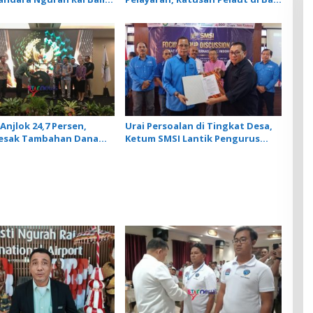
nar, Operasional
Ikuti Pelatihan MPR dan JMPR
ngan Lancar
Anjlok 24,7 Persen,
Urai Persoalan di Tingkat Desa,
Desak Tambahan Dana
Ketum SMSI Lantik Pengurus
 Daerah untuk 2027
Pokja Newsroom Jaksa Garda
Desa di Bali