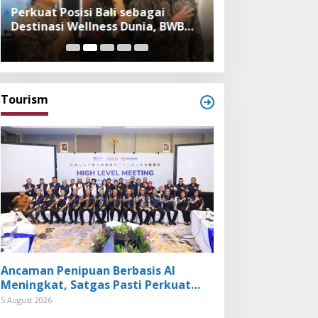
Perkuat Posisi Bali sebagai
Festival Bambu 
Destinasi Wellness Dunia, BWB
Museum, Imple
Expo 2026 Hadirkan Exhibitor
Bambu dalam Ke
Nasional dan Global
dan Budaya Bali
Tourism
Ancaman Penipuan Berbasis AI
Meningkat, Satgas Pasti Perkuat
Penindakan dan Pengembangan
5 August 2026
Aplikasi Anti Penipuan