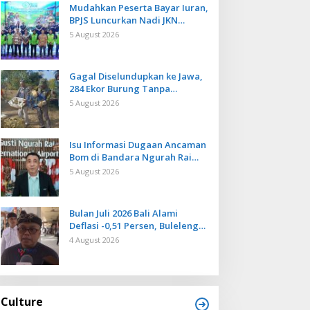
Mudahkan Peserta Bayar Iuran,
BPJS Luncurkan Nadi JKN
dengan Mekanisme Menabung
5 August 2026
Gagal Diselundupkan ke Jawa,
284 Ekor Burung Tanpa
Dokumen Dilepasliarkan Cegah
5 August 2026
Ancaman Penyakit
Isu Informasi Dugaan Ancaman
Bom di Bandara Ngurah Rai
Bali Tidak Benar, Operasional
5 August 2026
Penerbangan Lancar
Bulan Juli 2026 Bali Alami
Deflasi -0,51 Persen, Buleleng
Catat Penurunan Terendah
4 August 2026
Culture