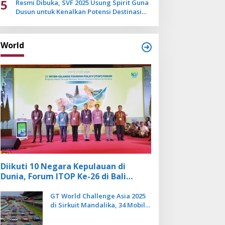
5
Resmi Dibuka, SVF 2025 Usung Spirit Guna
Dusun untuk Kenalkan Potensi Destinasi
Wisata Sanur
World
Diikuti 10 Negara Kepulauan di
Dunia, Forum ITOP Ke-26 di Bali
Angkat Pariwisata Kebugaran
Berbasis Alam dan Budaya
GT World Challenge Asia 2025
di Sirkuit Mandalika, 34 Mobil
Balap Dunia Bakal Adu
Kecepatan