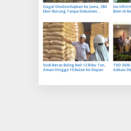
Gagal Diselundupkan ke Jawa, 284
Isu Info
Ekor Burung Tanpa Dokumen
Bom di B
Dilepasliarkan Cegah Ancaman
Tidak Ben
Penyakit
Penerban
Stok Beras Bulog Bali 12 Ribu Ton,
TKD 2026 
Aman Hingga 10 Bulan ke Depan
Adkasi D
Transfer 