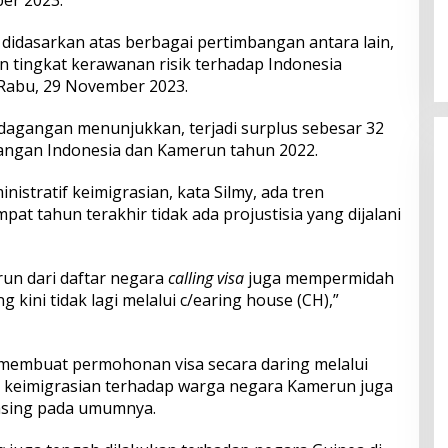
er 2023.
Perkuat Ekosistem Pariwisata
dan Serapan Investasi, Sira
didasarkan atas berbagai pertimbangan antara lain,
Village Grand Outlet Bali Resmi
n tingkat kerawanan risik terhadap Indonesia
Dibuka di KEK Kura Kura
 Rabu, 29 November 2023.
dagangan menunjukkan, terjadi surplus sebesar 32
agangan Indonesia dan Kamerun tahun 2022.
ministratif keimigrasian, kata Silmy, ada tren
at tahun terakhir tidak ada projustisia yang dijalani
un dari daftar negara
calling visa
juga mempermidah
kini tidak lagi melalui c/earing house (CH),”
embuat permohonan visa secara daring melalui
 keimigrasian terhadap warga negara Kamerun juga
 asing pada umumnya.