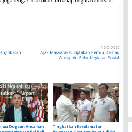
a
juga tengah dilakukan terhadap negara Guinea di
Next post
Pengobatan
Ajak Masyarakat Ciptakan Pemilu Damai,
Wakapolri Gelar Kegiatan Sosial
rmasi Dugaan Ancaman
Tingkatkan Keselamatan
andara Ngurah Rai Bali
Pelayaran, Ratusan Pelaut di Bali