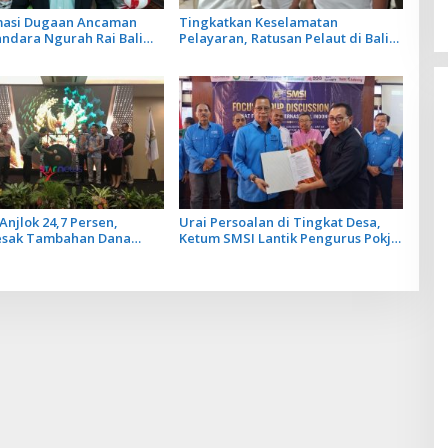
rmasi Dugaan Ancaman
Tingkatkan Keselamatan
andara Ngurah Rai Bali
Pelayaran, Ratusan Pelaut di Bali
ar, Operasional
Ikuti Pelatihan MPR dan JMPR
gan Lancar
Anjlok 24,7 Persen,
Urai Persoalan di Tingkat Desa,
esak Tambahan Dana
Ketum SMSI Lantik Pengurus Pokja
Daerah untuk 2027
Newsroom Jaksa Garda Desa di
Bali