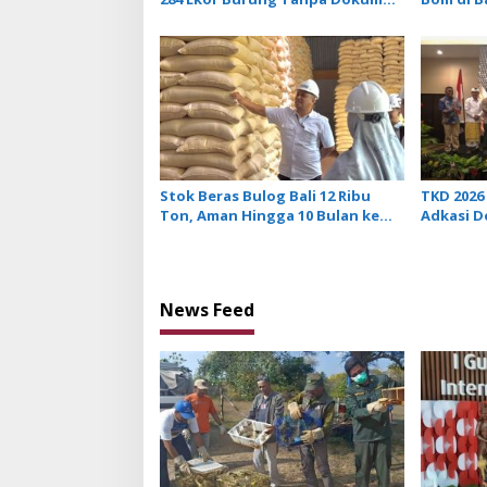
i
Dilepasliarkan Cegah Ancaman
Tidak Be
Penyakit
Penerba
o
n
Stok Beras Bulog Bali 12 Ribu
TKD 2026 
Ton, Aman Hingga 10 Bulan ke
Adkasi 
Depan
Transfer
News Feed