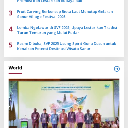
Promosi dan Lestarikan Budaya Bali
3
Fruit Carving Berkonsep Biota Laut Menutup Gelaran
Sanur Village Festival 2025
4
Lomba Ngelawar di SVF 2025, Upaya Lestarikan Tradisi
Turun Temurun yang Mulai Pudar
5
Resmi Dibuka, SVF 2025 Usung Spirit Guna Dusun untuk
Kenalkan Potensi Destinasi Wisata Sanur
World