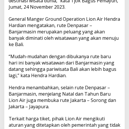
destinasi wisata dunia,” kata Tjok Bagus Pemayun,
B
Jumat, 24 November 2023.
a
l
i
General Manger Ground Operation Lion Air Hendra
-
Hardian mengatakan, rute Denpasar –
B
Banjarmasin merupakan peluang yang akan
a
banyak diminati oleh wisatawan yang akan menuju
n
j
ke Bali.
a
r
“Mudah-mudahan dengan dibukanya rute baru
m
hari ini banyak wisatawan dari Banjarmasin yang
a
datang sehingga pariwisata Bali akan lebih bagus
s
i
lagi,” kata Hendra Hardian.
n
Hendra menambahkan, selain rute Denpasar –
Banjarmasin, menjelang Natal dan Tahun Baru
Lion Air juga membuka rute Jakarta – Sorong dan
Jakarta – Jayapura.
Terkait harga tiket, pihak Lion Air mengikuti
aturan yang ditetapkan oleh pemerintah yang tidak