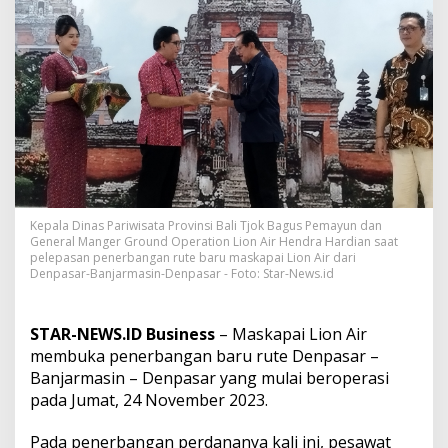
P
e
r
m
u
d
a
h
K
o
n
e
k
Kepala Dinas Pariwisata Provinsi Bali Tjok Bagus Pemayun dan
t
General Manger Ground Operation Lion Air Hendra Hardian saat
i
pelepasan penerbangan rute baru maskapai Lion Air dari
f
Denpasar-Banjarmasin-Denpasar - Foto: Star-News.id
i
t
a
STAR-NEWS.ID Business
– Maskapai Lion Air
s
membuka penerbangan baru rute Denpasar –
W
Banjarmasin – Denpasar yang mulai beroperasi
i
pada Jumat, 24 November 2023.
s
a
t
Pada penerbangan perdananya kali ini, pesawat