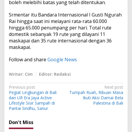
boleh melebihi batas yang telah ditentukan.
Srmentar itu Bandara Internasional I Gusti Ngurah
Rai hingga saat ini melayani rata-rata 60.000
hingga 65.000 penumpang per hari. Total rute
domestik sebanyak 19 rute yang dilayani 11
maskapai dan 35 rute internasional dengan 36
maskapai.
Follow and share
Google News
Writer: Cim
Editor: Redaksi
P
Previous post
Next post
Pegiat Lingkungan di Bali
Tumpah Ruah, Ribuan Masa
o
dan UR Era Jaya Active
Ikuti Aksi Damai Bela
s
Lifestyle Sisir Sampah di
Palestina di Bali
Pantai Sindhu, Sanur
t
n
Don't Miss
a