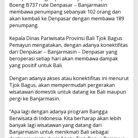
a
Boeng B737 rute Denpasar – Banjarmasin
w
membawa penumpang sebanyak 102 orang dan
a
akan kembali ke Denpasar dengan membawa 189
n
d
penumpang.
e
n
Kepala Dinas Pariwisata Provinsi Bali Tjok Bagus
g
Pemayun mengatakan, dengan adanya konektifitas
a
dari Denpasar – Banjarmasin – Denpasar yang
n
P
beroperasi setiap hari akan membawa dampak
e
yang positif untuk Bali.
n
e
Dengan adanya akses atau konektifitas ini menurut
r
Tjok Bagus, akan mempermudah pergerakan
b
a
wisatawan domestik untuk datang ke Bali maupun
n
pergi ke Banjarmasin.
g
a
“Apa lagi dengan adanya program Bangga
n
Berwisata di Indonesia. Kita berharap akan lebih
R
u
banyak lagi wisatawan yang datang dari
t
Banjarmasin untuk menikmati Bali sebagai
e