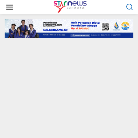
S
k
i
p
t
o
c
o
n
t
e
n
t