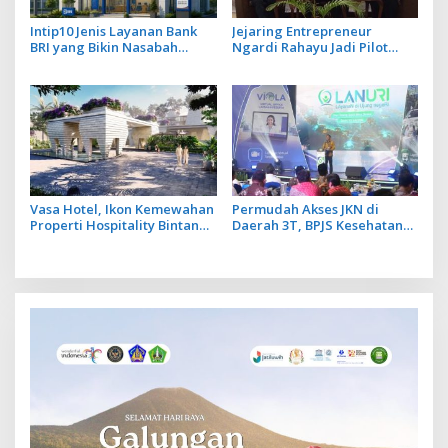
Intip10 Jenis Layanan Bank
Jejaring Entrepreneur
BRI yang Bikin Nasabah
Ngardi Rahayu Jadi Pilot
Tetap Setia
Project Ekosistem UMKM
Nusa Dua
Vasa Hotel, Ikon Kemewahan
Permudah Akses JKN di
Properti Hospitality Bintang
Daerah 3T, BPJS Kesehatan
Lima Hadir di Ubud
Hadirkan Layanan Ujung
Negeri