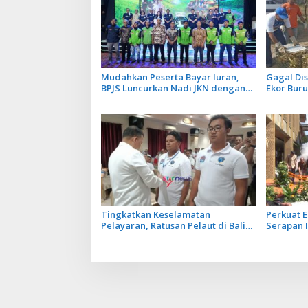
Mudahkan Peserta Bayar Iuran,
Gagal Dis
BPJS Luncurkan Nadi JKN dengan
Ekor Bur
Mekanisme Menabung
Dilepasl
Penyakit
Tingkatkan Keselamatan
Perkuat E
Pelayaran, Ratusan Pelaut di Bali
Serapan I
Ikuti Pelatihan MPR dan JMPR
Grand Out
KEK Kura