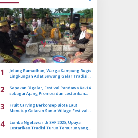
1
Jelang Ramadhan, Warga Kampung Bugis
Lingkungan Adat Suwung Gelar Tradisi
Ziarah Akbar
2
Sepekan Digelar, Festival Pandawa Ke-14
sebagai Ajang Promosi dan Lestarikan
Budaya Bali
3
Fruit Carving Berkonsep Biota Laut
Menutup Gelaran Sanur Village Festival
2025
4
Lomba Ngelawar di SVF 2025, Upaya
Lestarikan Tradisi Turun Temurun yang
Mulai Pudar