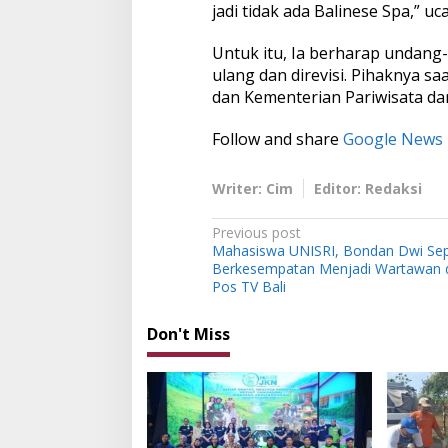
jadi tidak ada Balinese Spa,” uc
Untuk itu, Ia berharap undang-
ulang dan direvisi. Pihaknya sa
dan Kementerian Pariwisata da
Follow and share
Google News
Writer: Cim
Editor: Redaksi
P
Previous post
Mahasiswa UNISRI, Bondan Dwi Sep
o
Berkesempatan Menjadi Wartawan d
s
Pos TV Bali
t
Don't Miss
n
a
v
i