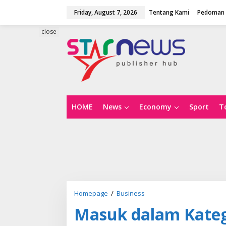
S
Friday, August 7, 2026
Tentang Kami
Pedoman 
k
i
p
close
t
o
c
o
n
t
e
n
HOME
News
Economy
Sport
T
t
Homepage
/
Business
M
a
Masuk dalam Kateg
s
u