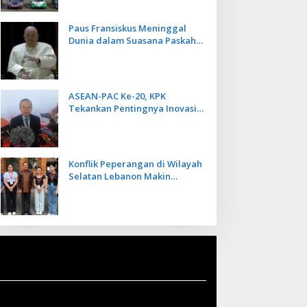
Paus Fransiskus Meninggal
Dunia dalam Suasana Paskah
di Usia 88 Tahun
ASEAN-PAC Ke-20, KPK
Tekankan Pentingnya Inovasi
Teknologi dalam
Pemberantasan Korupsi
Konflik Peperangan di Wilayah
Selatan Lebanon Makin
Memanas, PMI Asal Bali
Dipulangkan ke Indonesia