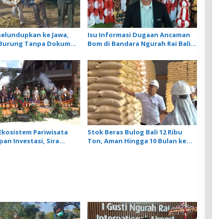
selundupkan ke Jawa,
Isu Informasi Dugaan Ancaman
r Burung Tanpa Dokumen
Bom di Bandara Ngurah Rai Bali
iarkan Cegah Ancaman
Tidak Benar, Operasional
Penerbangan Lancar
Ekosistem Pariwisata
Stok Beras Bulog Bali 12 Ribu
an Investasi, Sira
Ton, Aman Hingga 10 Bulan ke
rand Outlet Bali Resmi
Depan
i KEK Kura Kura