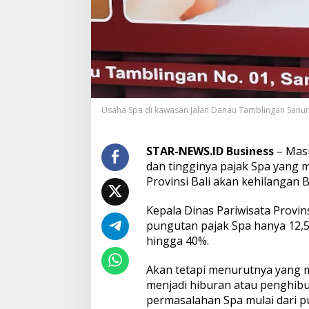
a
j
a
k
S
p
a
N
a
Usaha Spa di kawasan Jalan Danau Tamblingan Sanur 
i
k
h
STAR-NEWS.ID Business
– Masu
i
dan tingginya pajak Spa yang 
n
Provinsi Bali akan kehilangan 
g
g
a
Kepala Dinas Pariwisata Provi
4
pungutan pajak Spa hanya 12,5
0
hingga 40%.
P
e
r
Akan tetapi menurutnya yang m
s
menjadi hiburan atau penghibu
e
permasalahan Spa mulai dari p
n