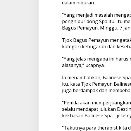
dalam hiburan.
“Yang menjadi masalah mengapa
penghibur dong Spa itu. Itu m
Bagus Pemayun, Minggu, 7 Janu
Tjok Bagus Pemayun mengataka
kategori kebugaran dan keseh
“Yang jelas mengapa ini harus 
alasanya,” ucapnya.
Ia menambahkan, Balinese Spa 
itu, kata Tjok Pemayun Balines
juga berdampak dan membebani 
“Pemda akan memperjuangkan B
selalu mendapat julukan Destina
kekhasan Balinese Spa,” jelasny
“Takutnya para therapist kita 