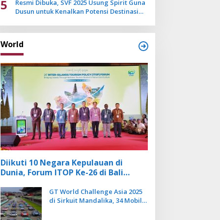
5
Resmi Dibuka, SVF 2025 Usung Spirit Guna
Dusun untuk Kenalkan Potensi Destinasi
Wisata Sanur
World
Diikuti 10 Negara Kepulauan di
Dunia, Forum ITOP Ke-26 di Bali
Angkat Pariwisata Kebugaran
Berbasis Alam dan Budaya
GT World Challenge Asia 2025
di Sirkuit Mandalika, 34 Mobil
Balap Dunia Bakal Adu
Kecepatan