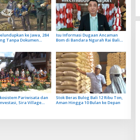
elundupkan ke Jawa, 284
Isu Informasi Dugaan Ancaman
ung Tanpa Dokumen
Bom di Bandara Ngurah Rai Bali
iarkan Cegah Ancaman
Tidak Benar, Operasional
Penerbangan Lancar
kosistem Pariwisata dan
Stok Beras Bulog Bali 12 Ribu Ton,
nvestasi, Sira Village
Aman Hingga 10 Bulan ke Depan
let Bali Resmi Dibuka di
 Kura