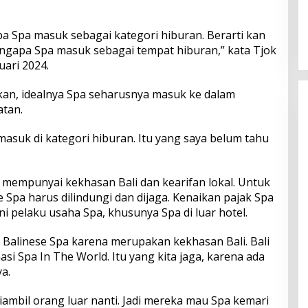
Perkuat Ekosistem Pariwisata
dan Serapan Investasi, Sira
 Spa masuk sebagai kategori hiburan. Berarti kan
Village Grand Outlet Bali Resmi
engapa Spa masuk sebagai tempat hiburan,” kata Tjok
Dibuka di KEK Kura Kura
ari 2024.
n, idealnya Spa seharusnya masuk ke dalam
atan.
masuk di kategori hiburan. Itu yang saya belum tahu
mempunyai kekhasan Bali dan kearifan lokal. Untuk
e Spa harus dilindungi dan dijaga. Kenaikan pajak Spa
pelaku usaha Spa, khusunya Spa di luar hotel.
alinese Spa karena merupakan kekhasan Bali. Bali
si Spa In The World. Itu yang kita jaga, karena ada
a.
diambil orang luar nanti. Jadi mereka mau Spa kemari