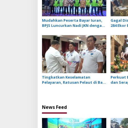
g
a
t
Mudahkan Peserta Bayar Iuran,
Gagal Di
i
BPJS Luncurkan Nadi JKN dengan
284 Eko
Mekanisme Menabung
Dilepasl
o
Penyakit
n
Tingkatkan Keselamatan
Perkuat 
Pelayaran, Ratusan Pelaut di Bali
dan Serap
Ikuti Pelatihan MPR dan JMPR
Village G
Dibuka d
News Feed