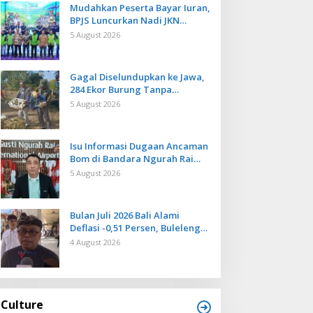
Mudahkan Peserta Bayar Iuran,
BPJS Luncurkan Nadi JKN
dengan Mekanisme Menabung
5 August 2026
Gagal Diselundupkan ke Jawa,
284 Ekor Burung Tanpa
Dokumen Dilepasliarkan Cegah
5 August 2026
Ancaman Penyakit
Isu Informasi Dugaan Ancaman
Bom di Bandara Ngurah Rai
Bali Tidak Benar, Operasional
5 August 2026
Penerbangan Lancar
Bulan Juli 2026 Bali Alami
Deflasi -0,51 Persen, Buleleng
Catat Penurunan Terendah
4 August 2026
Culture