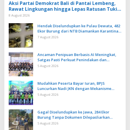
Aksi Partai Demokrat Bali di Pantai Lembeng,
Rawat Lingkungan hingga Lepas Ratusan Tukik
Bedawang Nala
8 August 2026
Hendak Diselundupkan ke Pulau Dewata, 482
Ekor Burung dari NTB Diamankan Karantina
Bali
7 August 2026
Ancaman Penipuan Berbasis AI Meningkat,
Satgas Pasti Perkuat Penindakan dan
Pengembangan Aplikasi Anti Penipuan
5 August 2026
Mudahkan Peserta Bayar Iuran, BPJS
Luncurkan Nadi JKN dengan Mekanisme
Menabung
5 August 2026
Gagal Diselundupkan ke Jawa, 284 Ekor
Burung Tanpa Dokumen Dilepasliarkan
Cegah Ancaman Penyakit
5 August 2026