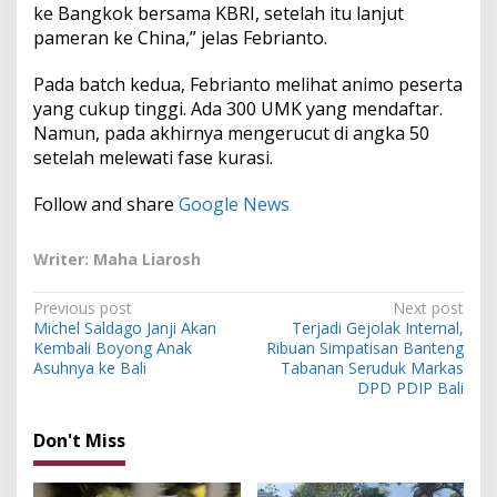
ke Bangkok bersama KBRI, setelah itu lanjut
pameran ke China,” jelas Febrianto.
Pada batch kedua, Febrianto melihat animo peserta
yang cukup tinggi. Ada 300 UMK yang mendaftar.
Namun, pada akhirnya mengerucut di angka 50
setelah melewati fase kurasi.
Follow and share
Google News
Writer: Maha Liarosh
P
Previous post
Next post
Michel Saldago Janji Akan
Terjadi Gejolak Internal,
o
Kembali Boyong Anak
Ribuan Simpatisan Banteng
s
Asuhnya ke Bali
Tabanan Seruduk Markas
DPD PDIP Bali
t
n
Don't Miss
a