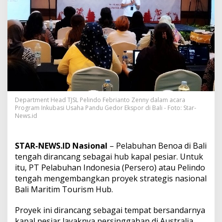
a
n
B
a
l
i
M
a
r
i
t
i
Department Head TJSL Pelindo Febrianto Zenny dalam acara
Program Inkubasi Usaha Pandu Gedor Ekspor di Bali - Foto: Star-
m
News.id
T
o
u
r
STAR-NEWS.ID Nasional
– Pelabuhan Benoa di Bali
i
tengah dirancang sebagai hub kapal pesiar. Untuk
s
itu, PT Pelabuhan Indonesia (Persero) atau Pelindo
m
tengah mengembangkan proyek strategis nasional
H
Bali Maritim Tourism Hub.
u
b
d
Proyek ini dirancang sebagai tempat bersandarnya
i
kapal pesiar layaknya persinggahan di Australia