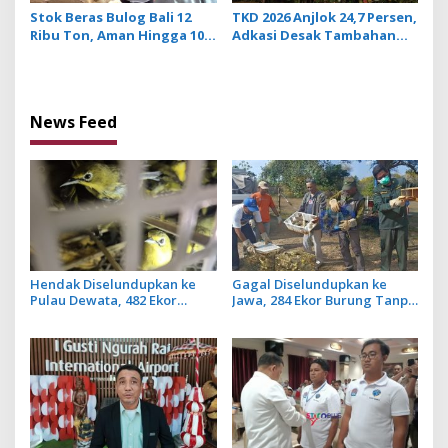
Stok Beras Bulog Bali 12
TKD 2026 Anjlok 24,7 Persen,
Ribu Ton, Aman Hingga 10
Adkasi Desak Tambahan
Bulan ke Depan
Dana Transfer Daerah
untuk 2027
News Feed
Hendak Diselundupkan ke
Gagal Diselundupkan ke
Pulau Dewata, 482 Ekor
Jawa, 284 Ekor Burung Tanpa
Burung dari NTB Diamankan
Dokumen Dilepasliarkan
Karantina Bali
Cegah Ancaman Penyakit