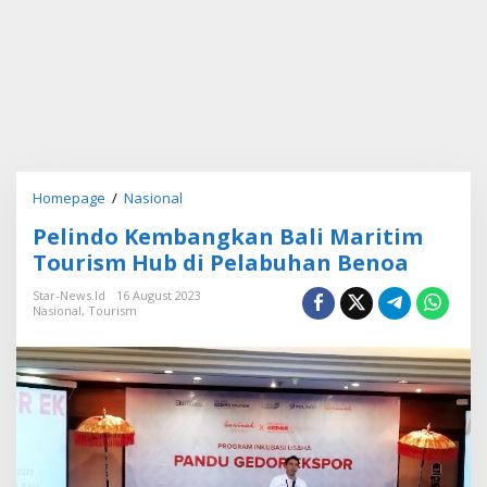
Homepage
/
Nasional
P
e
Pelindo Kembangkan Bali Maritim
l
i
Tourism Hub di Pelabuhan Benoa
n
d
Star-News.id
16 August 2023
Nasional
,
Tourism
o
K
e
m
b
a
n
g
k