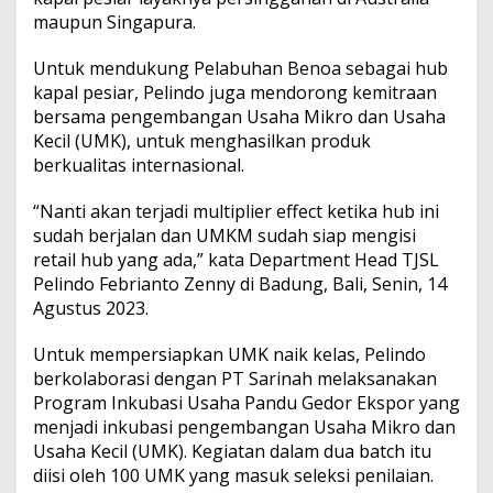
P
maupun Singapura.
e
l
a
Untuk mendukung Pelabuhan Benoa sebagai hub
b
kapal pesiar, Pelindo juga mendorong kemitraan
u
bersama pengembangan Usaha Mikro dan Usaha
h
Kecil (UMK), untuk menghasilkan produk
a
berkualitas internasional.
n
B
e
“Nanti akan terjadi multiplier effect ketika hub ini
n
sudah berjalan dan UMKM sudah siap mengisi
o
retail hub yang ada,” kata Department Head TJSL
a
Pelindo Febrianto Zenny di Badung, Bali, Senin, 14
Agustus 2023.
Untuk mempersiapkan UMK naik kelas, Pelindo
berkolaborasi dengan PT Sarinah melaksanakan
Program Inkubasi Usaha Pandu Gedor Ekspor yang
menjadi inkubasi pengembangan Usaha Mikro dan
Usaha Kecil (UMK). Kegiatan dalam dua batch itu
diisi oleh 100 UMK yang masuk seleksi penilaian.