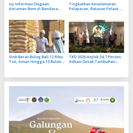
Isu Informasi Dugaan
Tingkatkan Keselamatan
Ancaman Bom di Bandara
Pelayaran, Ratusan Pelaut di
Ngurah Rai Bali Tidak Benar,
Bali Ikuti Pelatihan MPR dan
Operasional Penerbangan
JMPR
Lancar
Stok Beras Bulog Bali 12 Ribu
TKD 2026 Anjlok 24,7 Persen,
Ton, Aman Hingga 10 Bulan
Adkasi Desak Tambahan
ke Depan
Dana Transfer Daerah untuk
2027