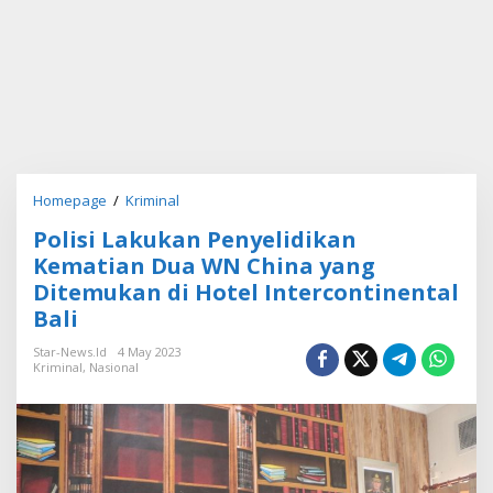
Homepage
/
Kriminal
P
o
Polisi Lakukan Penyelidikan
l
i
Kematian Dua WN China yang
s
Ditemukan di Hotel Intercontinental
i
Bali
L
a
Star-News.id
4 May 2023
k
Kriminal
,
Nasional
u
k
a
n
P
e