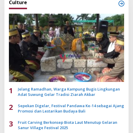
Culture
1
Jelang Ramadhan, Warga Kampung Bugis Lingkungan
Adat Suwung Gelar Tradisi Ziarah Akbar
2
Sepekan Digelar, Festival Pandawa Ke-14 sebagai Ajang
Promosi dan Lestarikan Budaya Bali
3
Fruit Carving Berkonsep Biota Laut Menutup Gelaran
Sanur Village Festival 2025