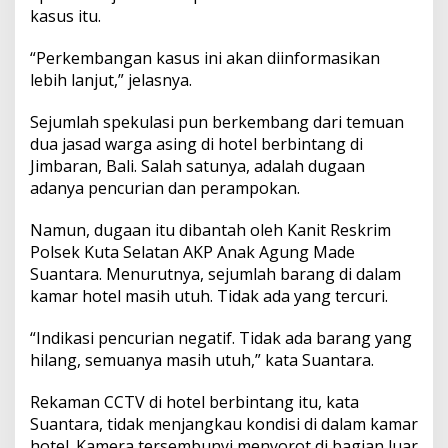
t
kasus itu.
e
r
“Perkembangan kasus ini akan diinformasikan
c
lebih lanjut,” jelasnya.
o
n
t
Sejumlah spekulasi pun berkembang dari temuan
i
dua jasad warga asing di hotel berbintang di
n
Jimbaran, Bali. Salah satunya, adalah dugaan
e
adanya pencurian dan perampokan.
n
t
a
Namun, dugaan itu dibantah oleh Kanit Reskrim
l
Polsek Kuta Selatan AKP Anak Agung Made
B
Suantara. Menurutnya, sejumlah barang di dalam
a
kamar hotel masih utuh. Tidak ada yang tercuri.
l
i
“Indikasi pencurian negatif. Tidak ada barang yang
hilang, semuanya masih utuh,” kata Suantara.
Rekaman CCTV di hotel berbintang itu, kata
Suantara, tidak menjangkau kondisi di dalam kamar
hotel. Kamera tersembunyi menyorot di bagian luar