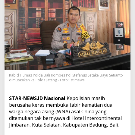
n
y
e
l
i
d
i
k
a
n
K
e
m
a
Kabid Humas Polda Bali Kombes Pol Stefanus Satake Bayu Setianto
t
dimutasikan ke Polda Jateng - Foto: Istimewa
i
a
n
STAR-NEWS.ID Nasional
Kepolisian masih
D
u
berusaha keras membuka tabir kematian dua
a
warga negara asing (WNA) asal China yang
W
ditemukan tak bernyawa di Hotel Intercontinental
N
Jimbaran, Kuta Selatan, Kabupaten Badung, Bali.
C
h