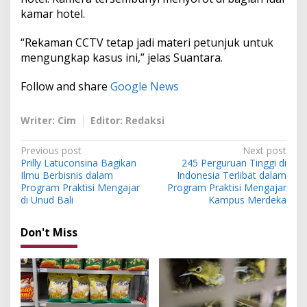
kamar hotel.
“Rekaman CCTV tetap jadi materi petunjuk untuk
mengungkap kasus ini,” jelas Suantara.
Follow and share
Google News
Writer: Cim
Editor: Redaksi
P
Previous post
Next post
Prilly Latuconsina Bagikan
245 Perguruan Tinggi di
o
Ilmu Berbisnis dalam
Indonesia Terlibat dalam
s
Program Praktisi Mengajar
Program Praktisi Mengajar
di Unud Bali
Kampus Merdeka
t
n
Don't Miss
a
v
i