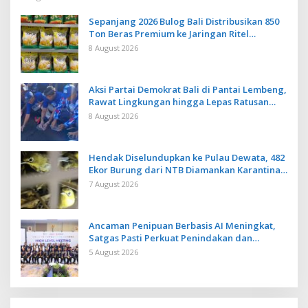
Sepanjang 2026 Bulog Bali Distribusikan 850
Ton Beras Premium ke Jaringan Ritel
Moderen
8 August 2026
Aksi Partai Demokrat Bali di Pantai Lembeng,
Rawat Lingkungan hingga Lepas Ratusan
Tukik Bedawang Nala
8 August 2026
Hendak Diselundupkan ke Pulau Dewata, 482
Ekor Burung dari NTB Diamankan Karantina
Bali
7 August 2026
Ancaman Penipuan Berbasis AI Meningkat,
Satgas Pasti Perkuat Penindakan dan
Pengembangan Aplikasi Anti Penipuan
5 August 2026