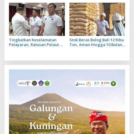
Cegah Ancaman Penyakit
Operasional Penerbangan
Lancar
Tingkatkan Keselamatan
Stok Beras Bulog Bali 12 Ribu
Pelayaran, Ratusan Pelaut di
Ton, Aman Hingga 10 Bulan
Bali Ikuti Pelatihan MPR dan
ke Depan
JMPR