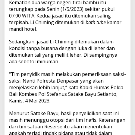
i
Kematian dua warga negeri tirai bambu itu
n
terungkap pada Senin (1/5/2023) sekitar pukul
a
07.00 WITA. Kedua jasad itu ditemukan saling
y
terpisah. Li Chiming ditemukan di
bath tube
kamar
a
mandi hotel.
n
g
D
Sedangkan, jasad Li Chiming ditemukan dalam
i
kondisi tanpa busana dengan luka di leher dan
t
ditemukan tali yang melilit leher. Di sampingnya
e
ada sebotol minuman.
m
u
k
“Tim penyidik masih melakukan pemeriksaan saksi-
a
saksi. Nanti Polresta Denpasar yang akan
n
menjelaskan lebih lanjut,” kata Kabid Humas Polda
d
Bali Kombes Pol Stefanus Satake Bayu Setianto,
i
H
Kamis, 4 Mei 2023.
o
t
Menurut Satake Bayu, hasil penyelidikan saat ini
e
masih menunggu otopsi dari tim Inafis. Keterangan
l
dari tim satuan Reserse itu akan menentukan
I
n
apakah terjadi tindak pidana atau tidak dalam