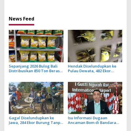
dan JMPR
News Feed
Sepanjang 2026 Bulog Bali
Hendak Diselundupkan ke
Distribusikan 850 Ton Beras
Pulau Dewata, 482 Ekor
Premium ke Jaringan Ritel
Burung dari NTB Diamankan
Moderen
Karantina Bali
Gagal Diselundupkan ke
Isu Informasi Dugaan
Jawa, 284 Ekor Burung Tanpa
Ancaman Bom di Bandara
Dokumen Dilepasliarkan
Ngurah Rai Bali Tidak Benar,