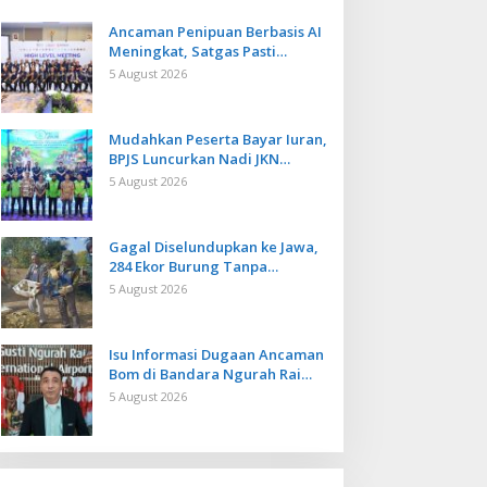
Ancaman Penipuan Berbasis AI
Meningkat, Satgas Pasti
Perkuat Penindakan dan
5 August 2026
Pengembangan Aplikasi Anti
Penipuan
Mudahkan Peserta Bayar Iuran,
BPJS Luncurkan Nadi JKN
dengan Mekanisme Menabung
5 August 2026
Gagal Diselundupkan ke Jawa,
284 Ekor Burung Tanpa
Dokumen Dilepasliarkan Cegah
5 August 2026
Ancaman Penyakit
Isu Informasi Dugaan Ancaman
Bom di Bandara Ngurah Rai
Bali Tidak Benar, Operasional
5 August 2026
Penerbangan Lancar