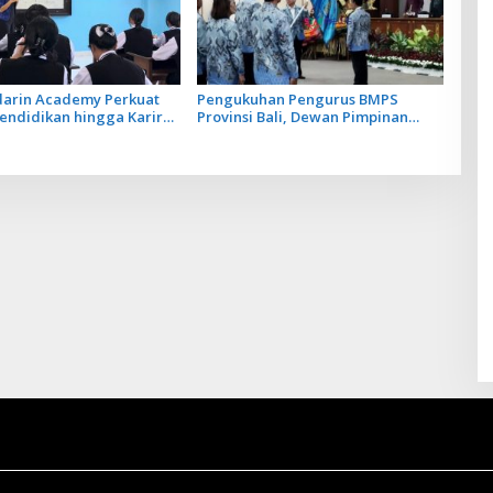
darin Academy Perkuat
Pengukuhan Pengurus BMPS
endidikan hingga Karir
Provinsi Bali, Dewan Pimpinan
onesia dan Tiongkok
Pusat Kukuhkan Made Sumitra
Chandra sebagai Ketua