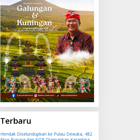
Terbaru
Hendak Diselundupkan ke Pulau Dewata, 482
Ekor Burung dari NTB Diamankan Karantina