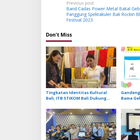
P
Previous post
Band Cadas Power Metal Bakal Geb
o
Panggung Spektakuler Bali Rockin B
s
Festival 2023
t
Don't Miss
n
a
v
i
g
a
t
Tingkatan Identitas Kultural
Gandeng 
i
Bali, ITB STIKOM Bali Dukung
Bama Gel
!eberlanjutan Usaha Perempuan
Khusus M
o
Pengrajin Kebaya
Menu Re
n