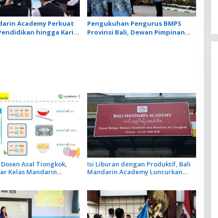
darin Academy Perkuat
Pengukuhan Pengurus BMPS
Pendidikan hingga Karir
Provinsi Bali, Dewan Pimpinan
onesia dan Tiongkok
Pusat Kukuhkan Made Sumitra
Chandra sebagai Ketua
Dosen Asal Tiongkok,
Isi Liburan dengan Produktif, Bali
ar Kelas Mandarin
Mandarin Academy Luncurkan
edia Bahas Cara Pesan
Kelas Online Super Intensif
toran