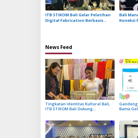
ITB STIKOM Bali Gelar Pelatihan
Bali Man
Digital Fabrication Berbasis
Koneksi 
Teknologi 3D Scanner
bagi Ind
News Feed
Tingkatan Identitas Kultural Bali,
Gandeng 
ITB STIKOM Bali Dukung
Bama Gel
!eberlanjutan Usaha Perempuan
Khusus M
Pengrajin Kebaya
Menu Res