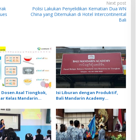
Next post
rak
Polisi Lakukan Penyelidikan Kematian Dua WN
lues
China yang Ditemukan di Hotel Intercontinental
Bali
Dosen Asal Tiongkok,
Isi Liburan dengan Produktif,
ar Kelas Mandarin
Bali Mandarin Academy
edia Bahas Cara Pesan
Luncurkan Kelas Online Super
storan
Intensif