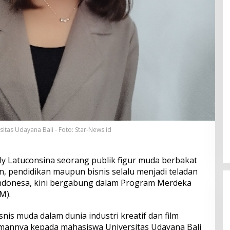
sitas Udayana Bali - Foto: Star-News.id
lly Latuconsina seorang publik figur muda berbakat
n, pendidikan maupun bisnis selalu menjadi teladan
Indonesa, kini bergabung dalam Program Merdeka
M).
snis muda dalam dunia industri kreatif dan film
annya kepada mahasiswa Universitas Udayana Bali