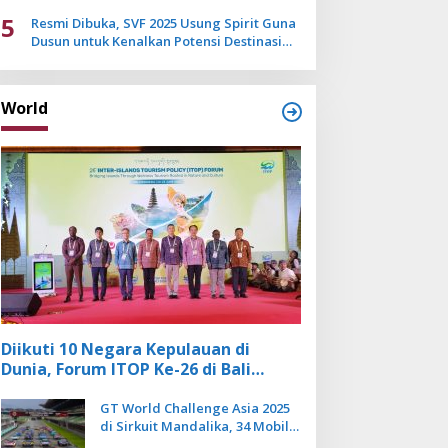
Mulai Pudar
5
Resmi Dibuka, SVF 2025 Usung Spirit Guna
Dusun untuk Kenalkan Potensi Destinasi
Wisata Sanur
World
Diikuti 10 Negara Kepulauan di
Dunia, Forum ITOP Ke-26 di Bali
Angkat Pariwisata Kebugaran
Berbasis Alam dan Budaya
GT World Challenge Asia 2025
di Sirkuit Mandalika, 34 Mobil
Balap Dunia Bakal Adu