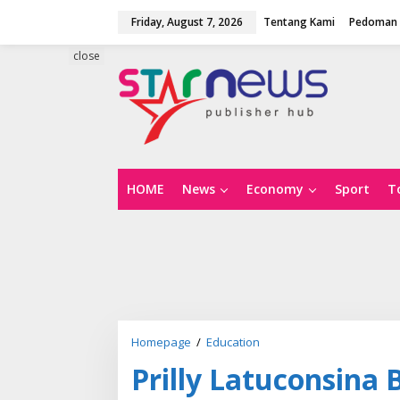
S
Friday, August 7, 2026
Tentang Kami
Pedoman 
k
i
p
close
t
o
c
o
n
t
e
n
HOME
News
Economy
Sport
T
t
Homepage
/
Education
P
r
Prilly Latuconsina 
i
l