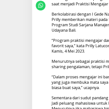
i
saat menjadi Praktisi Mengaja
s
i
Berkolabirasi dengan I Gede N
M
Prilly memberikan materi pada
e
Program Studi Sarjana Manajem
n
g
Udayana Bali.
a
j
“Program praktisi mengajar da
a
favorit saya,” kata Prilly Latuc
r
Kamis, 4 Mei 2023.
d
i
U
Menurutnya sebagai praktisi m
n
sharing pengalaman, tetapi Pri
u
d
“Dalam proses mengajar ini ba
B
a
yang juga membuka mata saya le
l
biasa buat saya,” ucapnya.
i
Sementara dari sudut pandang Pr
Jadi peluang mahasiswa untuk be
Menurutnya jika mahasiswa bisa