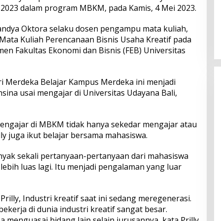
r 2023 dalam program MBKM, pada Kamis, 4 Mei 2023.
Perkuat Ekosistem Pariwisata
dan Serapan Investasi, Sira
andya Oktora selaku dosen pengampu mata kuliah,
Village Grand Outlet Bali Resmi
 Mata Kuliah Perencanaan Bisnis Usaha Kreatif pada
Dibuka di KEK Kura Kura
en Fakultas Ekonomi dan Bisnis (FEB) Universitas
ri Merdeka Belajar Kampus Merdeka ini menjadi
onsina usai mengajar di Universitas Udayana Bali,
engajar di MBKM tidak hanya sekedar mengajar atau
lly juga ikut belajar bersama mahasiswa.
nyak sekali pertanyaan-pertanyaan dari mahasiswa
bih luas lagi. Itu menjadi pengalaman yang luar
illy, Industri kreatif saat ini sedang meregenerasi.
kerja di dunia industri kreatif sangat besar.
 menguasai bidang lain selain jurusannya, kata Prilly