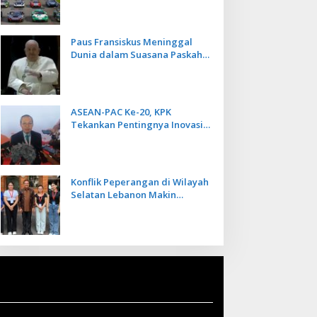
Kecepatan
Paus Fransiskus Meninggal
Dunia dalam Suasana Paskah
di Usia 88 Tahun
ASEAN-PAC Ke-20, KPK
Tekankan Pentingnya Inovasi
Teknologi dalam
Pemberantasan Korupsi
Konflik Peperangan di Wilayah
Selatan Lebanon Makin
Memanas, PMI Asal Bali
Dipulangkan ke Indonesia