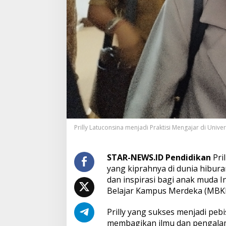
e
r
b
i
s
n
i
s
d
a
l
a
m
P
Prilly Latuconsina menjadi Praktisi Mengajar di Univer
r
o
g
STAR-NEWS.ID Pendidikan
Pri
r
yang kiprahnya di dunia hibura
a
m
dan inspirasi bagi anak muda 
P
Belajar Kampus Merdeka (MBK
r
a
Prilly yang sukses menjadi pebi
k
membagikan ilmu dan pengalam
t