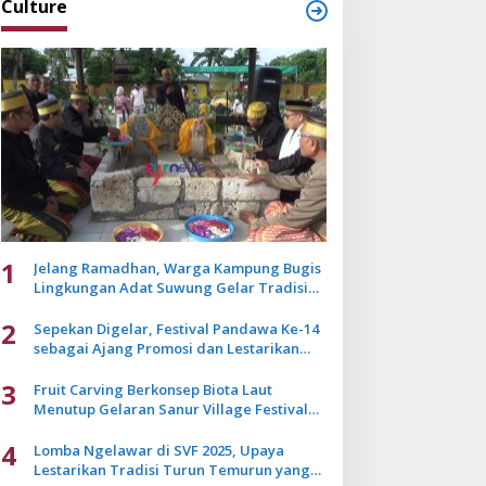
Culture
1
Jelang Ramadhan, Warga Kampung Bugis
Lingkungan Adat Suwung Gelar Tradisi
Ziarah Akbar
2
Sepekan Digelar, Festival Pandawa Ke-14
sebagai Ajang Promosi dan Lestarikan
Budaya Bali
3
Fruit Carving Berkonsep Biota Laut
Menutup Gelaran Sanur Village Festival
2025
4
Lomba Ngelawar di SVF 2025, Upaya
Lestarikan Tradisi Turun Temurun yang