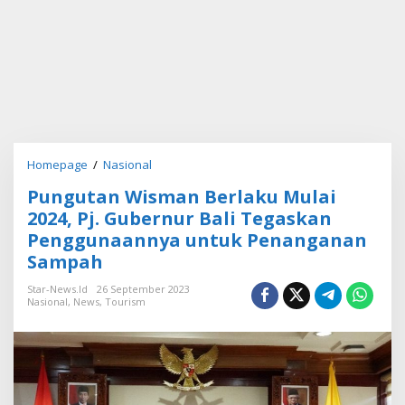
Homepage
/
Nasional
P
u
Pungutan Wisman Berlaku Mulai
n
g
2024, Pj. Gubernur Bali Tegaskan
u
Penggunaannya untuk Penanganan
t
Sampah
a
n
Star-News.id
26 September 2023
W
Nasional
,
News
,
Tourism
i
s
m
a
n
B