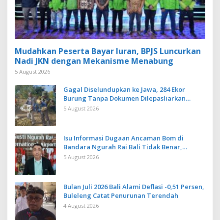
Mudahkan Peserta Bayar Iuran, BPJS Luncurkan
Nadi JKN dengan Mekanisme Menabung
5 August 2026
Gagal Diselundupkan ke Jawa, 284 Ekor
Burung Tanpa Dokumen Dilepasliarkan
Cegah Ancaman Penyakit
5 August 2026
Isu Informasi Dugaan Ancaman Bom di
Bandara Ngurah Rai Bali Tidak Benar,
Operasional Penerbangan Lancar
5 August 2026
Bulan Juli 2026 Bali Alami Deflasi -0,51 Persen,
Buleleng Catat Penurunan Terendah
4 August 2026