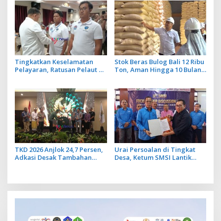
Lancar
Tingkatkan Keselamatan
Stok Beras Bulog Bali 12 Ribu
Pelayaran, Ratusan Pelaut di
Ton, Aman Hingga 10 Bulan
Bali Ikuti Pelatihan MPR dan
ke Depan
JMPR
TKD 2026 Anjlok 24,7 Persen,
Urai Persoalan di Tingkat
Adkasi Desak Tambahan
Desa, Ketum SMSI Lantik
Dana Transfer Daerah untuk
Pengurus Pokja Newsroom
2027
Jaksa Garda Desa di Bali