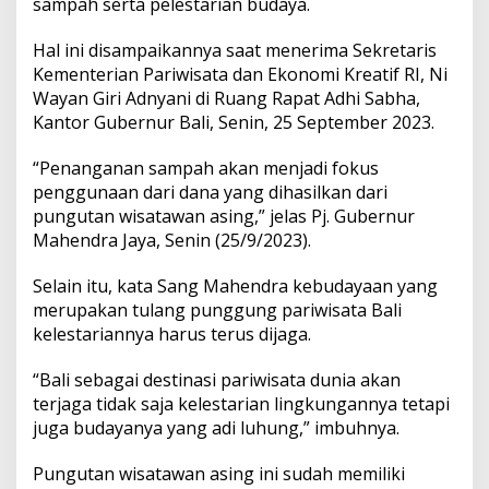
sampah serta pelestarian budaya.
u
r
B
Hal ini disampaikannya saat menerima Sekretaris
a
Kementerian Pariwisata dan Ekonomi Kreatif RI, Ni
l
Wayan Giri Adnyani di Ruang Rapat Adhi Sabha,
i
Kantor Gubernur Bali, Senin, 25 September 2023.
T
e
g
“Penanganan sampah akan menjadi fokus
a
penggunaan dari dana yang dihasilkan dari
s
pungutan wisatawan asing,” jelas Pj. Gubernur
k
Mahendra Jaya, Senin (25/9/2023).
a
n
P
Selain itu, kata Sang Mahendra kebudayaan yang
e
merupakan tulang punggung pariwisata Bali
n
kelestariannya harus terus dijaga.
g
g
“Bali sebagai destinasi pariwisata dunia akan
u
n
terjaga tidak saja kelestarian lingkungannya tetapi
a
juga budayanya yang adi luhung,” imbuhnya.
a
n
Pungutan wisatawan asing ini sudah memiliki
n