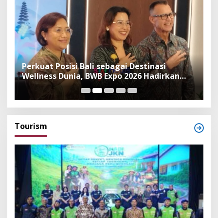
n
Perkuat Posisi Bali sebagai Destinasi
F
Wellness Dunia, BWB Expo 2026 Hadirkan
I
Exhibitor Nasional dan Global
K
Tourism