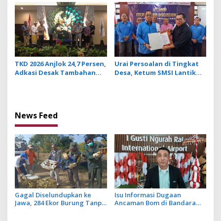
dan JMPR
TKD 2026 Anjlok 24,7 Persen,
Urai Persoalan di Tingkat
Adkasi Desak Tambahan
Desa, Ketum SMSI Lantik
Dana Transfer Daerah
Pengurus Pokja Newsroom
untuk 2027
Jaksa Garda Desa di Bali
News Feed
Gagal Diselundupkan ke
Isu Informasi Dugaan
Jawa, 284 Ekor Burung Tanpa
Ancaman Bom di Bandara
Dokumen Dilepasliarkan
Ngurah Rai Bali Tidak Benar,
Cegah Ancaman Penyakit
Operasional Penerbangan