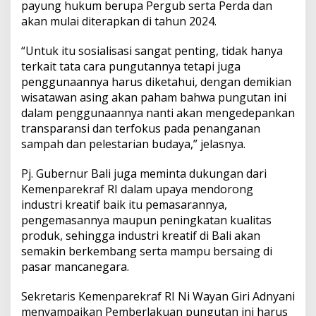
payung hukum berupa Pergub serta Perda dan
y
a
akan mulai diterapkan di tahun 2024.
u
n
“Untuk itu sosialisasi sangat penting, tidak hanya
t
terkait tata cara pungutannya tetapi juga
u
penggunaannya harus diketahui, dengan demikian
k
P
wisatawan asing akan paham bahwa pungutan ini
e
dalam penggunaannya nanti akan mengedepankan
n
transparansi dan terfokus pada penanganan
a
sampah dan pelestarian budaya,” jelasnya.
n
g
a
Pj. Gubernur Bali juga meminta dukungan dari
n
Kemenparekraf RI dalam upaya mendorong
a
industri kreatif baik itu pemasarannya,
n
pengemasannya maupun peningkatan kualitas
S
produk, sehingga industri kreatif di Bali akan
a
m
semakin berkembang serta mampu bersaing di
p
pasar mancanegara.
a
h
Sekretaris Kemenparekraf RI Ni Wayan Giri Adnyani
menyampaikan Pemberlakuan pungutan ini harus