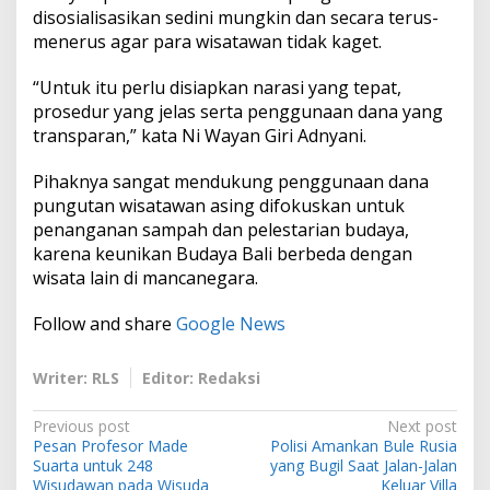
disosialisasikan sedini mungkin dan secara terus-
menerus agar para wisatawan tidak kaget.
“Untuk itu perlu disiapkan narasi yang tepat,
prosedur yang jelas serta penggunaan dana yang
transparan,” kata Ni Wayan Giri Adnyani.
Pihaknya sangat mendukung penggunaan dana
pungutan wisatawan asing difokuskan untuk
penanganan sampah dan pelestarian budaya,
karena keunikan Budaya Bali berbeda dengan
wisata lain di mancanegara.
Follow and share
Google News
Writer: RLS
Editor: Redaksi
P
Previous post
Next post
Pesan Profesor Made
Polisi Amankan Bule Rusia
o
Suarta untuk 248
yang Bugil Saat Jalan-Jalan
Wisudawan pada Wisuda
Keluar Villa