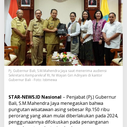
e
r
l
a
k
u
M
u
l
a
i
2
0
2
Pj. Gubernur Bali, S.M.Mahendra Jaya saat menerima audiensi
4
Sekretaris Kemparekraf RI, Ni Wayan Giri Adnyani di kantor
,
Gubernur Bali - Foto: Istimewa
P
j
.
STAR-NEWS.ID Nasional
– Penjabat (Pj.) Gubernur
G
Bali, S.M.Mahendra Jaya menegaskan bahwa
u
b
pungutan wisatawan asing sebesar Rp.150 ribu
e
perorang yang akan mulai diberlakukan pada 2024,
r
penggunaannya difokuskan pada penanganan
n