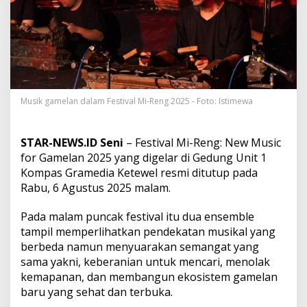
s
t
i
v
a
l
M
i
-
Musik gamelan dalam Festival Mi-Reng 2025 - Foto: Istimewa
R
e
n
STAR-NEWS.ID Seni
– Festival Mi-Reng: New Music
g
for Gamelan 2025 yang digelar di Gedung Unit 1
2
Kompas Gramedia Ketewel resmi ditutup pada
0
Rabu, 6 Agustus 2025 malam.
2
5
S
Pada malam puncak festival itu dua ensemble
a
tampil memperlihatkan pendekatan musikal yang
j
berbeda namun menyuarakan semangat yang
i
sama yakni, keberanian untuk mencari, menolak
k
a
kemapanan, dan membangun ekosistem gamelan
n
baru yang sehat dan terbuka.
R