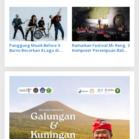
White Piano
dan Harga Diri dengan
Single Setara
Panggung Musik Before It
Ramaikan Festival Mi-Reng, 3
Burns Bocorkan 8 Lagu di
Komposer Perempuan Bali
Album Keempat SOB
Perkaya Khazanah Musik
Gamelan