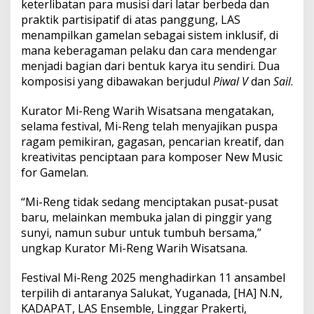
keterlibatan para musisi dari latar berbeda dan
w
M
praktik partisipatif di atas panggung, LAS
u
menampilkan gamelan sebagai sistem inklusif, di
s
mana keberagaman pelaku dan cara mendengar
i
menjadi bagian dari bentuk karya itu sendiri. Dua
c
komposisi yang dibawakan berjudul
Piwal V
dan
Sail
.
F
o
r
Kurator Mi-Reng Warih Wisatsana mengatakan,
G
selama festival, Mi-Reng telah menyajikan puspa
a
ragam pemikiran, gagasan, pencarian kreatif, dan
m
kreativitas penciptaan para komposer New Music
e
l
for Gamelan.
a
n
“Mi-Reng tidak sedang menciptakan pusat-pusat
baru, melainkan membuka jalan di pinggir yang
sunyi, namun subur untuk tumbuh bersama,”
ungkap Kurator Mi-Reng Warih Wisatsana.
Festival Mi-Reng 2025 menghadirkan 11 ansambel
terpilih di antaranya Salukat, Yuganada, [HA] N.N,
KADAPAT, LAS Ensemble, Linggar Prakerti,