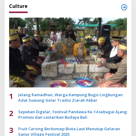
Culture
1
Jelang Ramadhan, Warga Kampung Bugis Lingkungan
Adat Suwung Gelar Tradisi Ziarah Akbar
2
Sepekan Digelar, Festival Pandawa Ke-14 sebagai Ajang
Promosi dan Lestarikan Budaya Bali
3
Fruit Carving Berkonsep Biota Laut Menutup Gelaran
Sanur Village Festival 2025