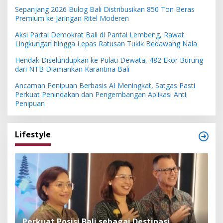
Sepanjang 2026 Bulog Bali Distribusikan 850 Ton Beras
Premium ke Jaringan Ritel Moderen
Aksi Partai Demokrat Bali di Pantai Lembeng, Rawat
Lingkungan hingga Lepas Ratusan Tukik Bedawang Nala
Hendak Diselundupkan ke Pulau Dewata, 482 Ekor Burung
dari NTB Diamankan Karantina Bali
Ancaman Penipuan Berbasis AI Meningkat, Satgas Pasti
Perkuat Penindakan dan Pengembangan Aplikasi Anti
Penipuan
Lifestyle
n
Perkuat Posisi Bali sebagai Destinasi
F