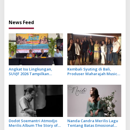
Album Keempat SOB
Perkaya Khazanah Musik
Gamelan
News Feed
Angkat Isu Lingkungan,
Kembali Syuting di Bali,
SUVJF 2026 Tampilkan
Produser Maharajah Music
Instalasi Sampah dan
Asal India Libatkan Artis
Panggung Bertenaga Surya
Lokal dalam 2 Lagu
Terbarunya
Dodot Soemantri Atmodjo
Nanda Candra Merilis Lagu
Merilis Album The Story of
Tentang Batas Emosional