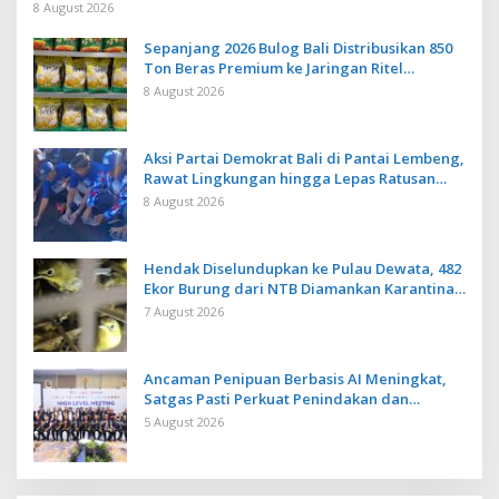
Baku Baru
8 August 2026
Sepanjang 2026 Bulog Bali Distribusikan 850
Ton Beras Premium ke Jaringan Ritel
Moderen
8 August 2026
Aksi Partai Demokrat Bali di Pantai Lembeng,
Rawat Lingkungan hingga Lepas Ratusan
Tukik Bedawang Nala
8 August 2026
Hendak Diselundupkan ke Pulau Dewata, 482
Ekor Burung dari NTB Diamankan Karantina
Bali
7 August 2026
Ancaman Penipuan Berbasis AI Meningkat,
Satgas Pasti Perkuat Penindakan dan
Pengembangan Aplikasi Anti Penipuan
5 August 2026