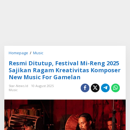
Homepage
/
Music
R
e
Resmi Ditutup, Festival Mi-Reng 2025
s
m
Sajikan Ragam Kreativitas Komposer
i
New Music For Gamelan
D
i
Star-News.id
10 August 2025
t
Music
u
t
u
p
,
F
e