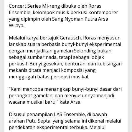
a
Concert Series Mi-reng dibuka oleh Roras
g
Ensemble, kelompok musik perkusi kontemporer
a
m
yang dipimpin oleh Sang Nyoman Putra Arsa
K
Wijaya.
r
e
Melalui karya bertajuk Gerausch, Roras menyusun
a
lanskap suara berbasis bunyi-bunyi eksperimental
t
i
dengan menjadikan gamelan Selonding bukan
v
sebagai sumber nada, tetapi sebagai objek
i
perkusif. Bunyi gesekan, benturan, dan kebisingan
t
mekanis ditata menjadi komposisi yang
a
s
menggugah batas persepsi musikal.
K
o
“Kami mencoba menangkap bunyi-bunyi dasar dari
m
perangkat gamelan, dan menyusunnya menjadi
p
wacana musikal baru,” kata Arsa.
o
s
e
Disusul penampilan LAS Ensemble, di bawah
r
arahan Putu Septa, yang selama ini dikenal melalui
N
pendekatan eksperimental terbuka. Melalui
e