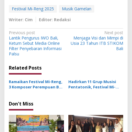
Festival Mi-Reng 2025
Musik Gamelan
Writer: Cim
Editor: Redaksi
P
Previous post
Next post
Lantik Pengurus IWO Bali,
Menjaga Visi dan Mimpi di
o
Ketum Sebut Media Online
Usia 23 Tahun ITB STIKOM
s
Filter Penyebaran Informasi
Bali
Palsu
t
n
Related Posts
a
v
Ramaikan Festival Mi-Reng,
Hadirkan 11 Grup Musisi
3 Komposer Perempuan Bali
Pentatonik, Festival Mi-
i
Perkaya Khazanah Musik
Reng 2025 di Bali Suguhkan
g
Gamelan
Karya Gamelan Moderen
Don't Miss
a
t
i