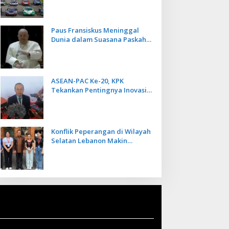
Kecepatan
Paus Fransiskus Meninggal
Dunia dalam Suasana Paskah
di Usia 88 Tahun
ASEAN-PAC Ke-20, KPK
Tekankan Pentingnya Inovasi
Teknologi dalam
Pemberantasan Korupsi
Konflik Peperangan di Wilayah
Selatan Lebanon Makin
Memanas, PMI Asal Bali
Dipulangkan ke Indonesia