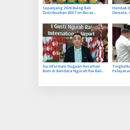
Sepanjang 2026 Bulog Bali
Hendak D
Distribusikan 850 Ton Beras
Dewata, 
Premium ke Jaringan Ritel
Diamanka
Moderen
Isu Informasi Dugaan Ancaman
Tingkatk
Bom di Bandara Ngurah Rai Bali
Pelayaran
Tidak Benar, Operasional
Ikuti Pel
Penerbangan Lancar