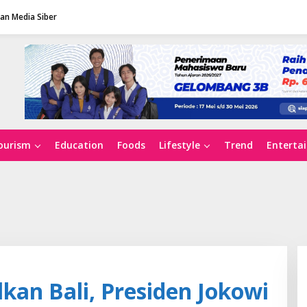
n Media Siber
ourism
Education
Foods
Lifestyle
Trend
Enterta
an Bali, Presiden Jokowi