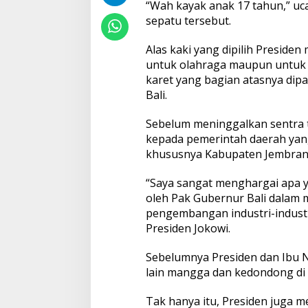
“Wah kayak anak 17 tahun,” uca
B
sepatu tersebut.
a
r
u
Alas kaki yang dipilih Presiden
d
untuk olahraga maupun untuk k
e
karet yang bagian atasnya di
n
Bali.
g
a
n
Sebelum meninggalkan sentra
K
kepada pemerintah daerah yang
h
khususnya Kabupaten Jembran
a
s
T
“Saya sangat menghargai apa y
e
oleh Pak Gubernur Bali dalam
n
pengembangan industri-industri
u
Presiden Jokowi.
n
B
a
Sebelumnya Presiden dan Ibu
l
lain mangga dan kedondong di 
i
Tak hanya itu, Presiden juga