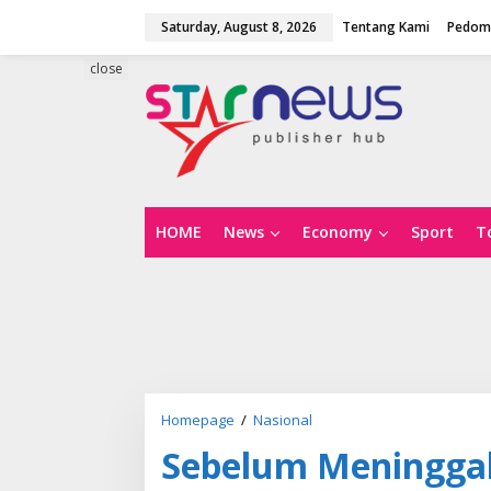
S
Saturday, August 8, 2026
Tentang Kami
Pedoma
k
i
p
close
t
o
c
o
n
t
e
n
HOME
News
Economy
Sport
T
t
Homepage
/
Nasional
S
e
Sebelum Meninggalk
b
e