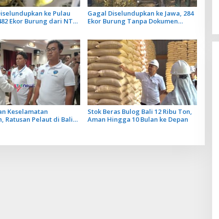
iselundupkan ke Pulau
Gagal Diselundupkan ke Jawa, 284
482 Ekor Burung dari NTB
Ekor Burung Tanpa Dokumen
n Karantina Bali
Dilepasliarkan Cegah Ancaman
Penyakit
an Keselamatan
Stok Beras Bulog Bali 12 Ribu Ton,
, Ratusan Pelaut di Bali
Aman Hingga 10 Bulan ke Depan
atihan MPR dan JMPR