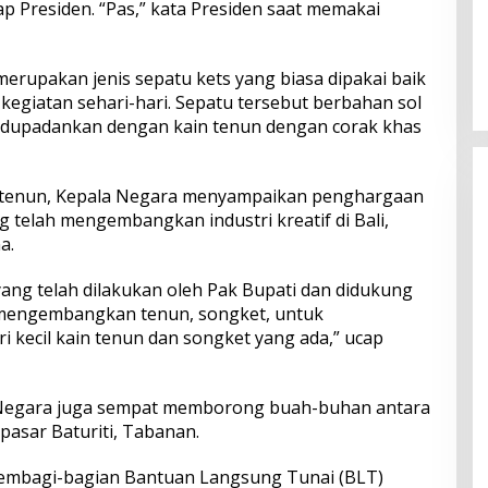
p Presiden. “Pas,” kata Presiden saat memakai
Perkuat Ekosistem Pariwisata
dan Serapan Investasi, Sira
 merupakan jenis sepatu kets yang biasa dipakai baik
Village Grand Outlet Bali Resmi
egiatan sehari-hari. Sepatu tersebut berbahan sol
Dibuka di KEK Kura Kura
padupadankan dengan kain tenun dengan corak khas
 tenun, Kepala Negara menyampaikan penghargaan
 telah mengembangkan industri kreatif di Bali,
a.
ang telah dilakukan oleh Pak Bupati dan didukung
 mengembangkan tenun, songket, untuk
 kecil kain tenun dan songket yang ada,” ucap
 Negara juga sempat memborong buah-buhan antara
pasar Baturiti, Tabanan.
 membagi-bagian Bantuan Langsung Tunai (BLT)