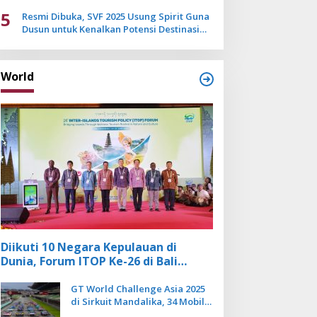
Mulai Pudar
5
Resmi Dibuka, SVF 2025 Usung Spirit Guna
Dusun untuk Kenalkan Potensi Destinasi
Wisata Sanur
World
Diikuti 10 Negara Kepulauan di
Dunia, Forum ITOP Ke-26 di Bali
Angkat Pariwisata Kebugaran
Berbasis Alam dan Budaya
GT World Challenge Asia 2025
di Sirkuit Mandalika, 34 Mobil
Balap Dunia Bakal Adu