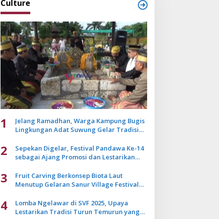
Culture
1
Jelang Ramadhan, Warga Kampung Bugis
Lingkungan Adat Suwung Gelar Tradisi
Ziarah Akbar
2
Sepekan Digelar, Festival Pandawa Ke-14
sebagai Ajang Promosi dan Lestarikan
Budaya Bali
3
Fruit Carving Berkonsep Biota Laut
Menutup Gelaran Sanur Village Festival
2025
4
Lomba Ngelawar di SVF 2025, Upaya
Lestarikan Tradisi Turun Temurun yang