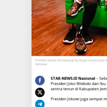
d
e
n
J
o
k
o
w
i
B
o
r
o
n
Presiden Jokowi di Dampingi Ibu Negara Iriana Joko 
g
Istimewa
S
e
p
STAR-NEWS.ID Nasional
– Sebe
a
Presiden Joko Wiidodo dan Ib
t
u
sentra tenun di Kabupaten Jemb
K
e
Presiden Jokowi juga sempat m
t
s