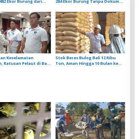
482 Ekor Burung dari
284 Ekor Burung Tanpa Dokumen
ankan Karantina Bali
Dilepasliarkan Cegah Ancaman
Penyakit
kan Keselamatan
Stok Beras Bulog Bali 12 Ribu
, Ratusan Pelaut di Bali
Ton, Aman Hingga 10 Bulan ke
latihan MPR dan JMPR
Depan