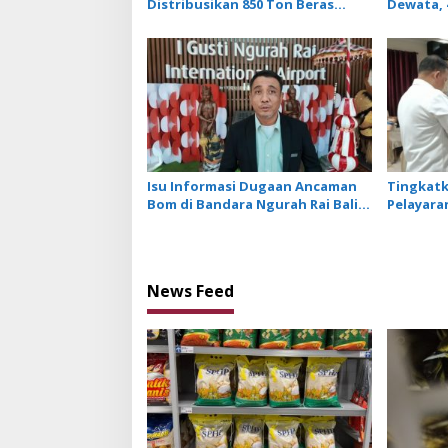
i
Distribusikan 850 Ton Beras
Dewata, 
Premium ke Jaringan Ritel
NTB Diam
o
Moderen
n
Isu Informasi Dugaan Ancaman
Tingkat
Bom di Bandara Ngurah Rai Bali
Pelayaran
Tidak Benar, Operasional
Ikuti Pe
Penerbangan Lancar
News Feed