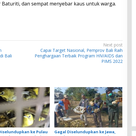
 Baturiti, dan sempat menyebar kaus untuk warga.
Next post
n
Capai Target Nasional, Pemprov Bali Raih
i Bali
Penghargaan Terbaik Program HIV/AIDS dan
PIMS 2022
iselundupkan ke Pulau
Gagal Diselundupkan ke Jawa,