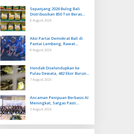
Sepanjang 2026 Bulog Bali
Distribusikan 850 Ton Beras
Premium ke Jaringan Ritel
8 August 2026
Moderen
Aksi Partai Demokrat Bali di
Pantai Lembeng, Rawat
Lingkungan hingga Lepas
8 August 2026
Ratusan Tukik Bedawang Nala
Hendak Diselundupkan ke
Pulau Dewata, 482 Ekor Burung
dari NTB Diamankan Karantina
7 August 2026
Bali
Ancaman Penipuan Berbasis AI
Meningkat, Satgas Pasti
Perkuat Penindakan dan
5 August 2026
Pengembangan Aplikasi Anti
Penipuan