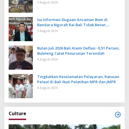
Cegah Ancaman Penyakit
5 August 2026
Isu Informasi Dugaan Ancaman Bom di
Bandara Ngurah Rai Bali Tidak Benar,
Operasional Penerbangan Lancar
5 August 2026
Bulan Juli 2026 Bali Alami Deflasi -0,51 Persen,
Buleleng Catat Penurunan Terendah
4 August 2026
Tingkatkan Keselamatan Pelayaran, Ratusan
Pelaut di Bali Ikuti Pelatihan MPR dan JMPR
4 August 2026
Culture