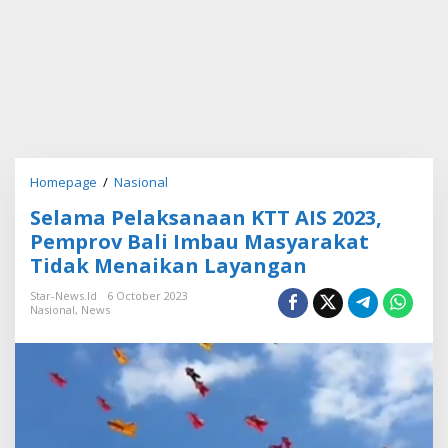
Homepage
/
Nasional
S
e
Selama Pelaksanaan KTT AIS 2023,
l
a
Pemprov Bali Imbau Masyarakat
m
Tidak Menaikan Layangan
a
P
Star-News.id
6 October 2023
e
Nasional
,
News
l
a
k
s
a
n
a