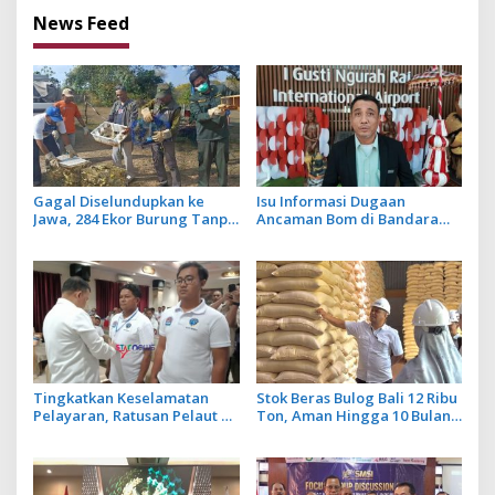
News Feed
Gagal Diselundupkan ke
Isu Informasi Dugaan
Jawa, 284 Ekor Burung Tanpa
Ancaman Bom di Bandara
Dokumen Dilepasliarkan
Ngurah Rai Bali Tidak Benar,
Cegah Ancaman Penyakit
Operasional Penerbangan
Lancar
Tingkatkan Keselamatan
Stok Beras Bulog Bali 12 Ribu
Pelayaran, Ratusan Pelaut di
Ton, Aman Hingga 10 Bulan
Bali Ikuti Pelatihan MPR dan
ke Depan
JMPR