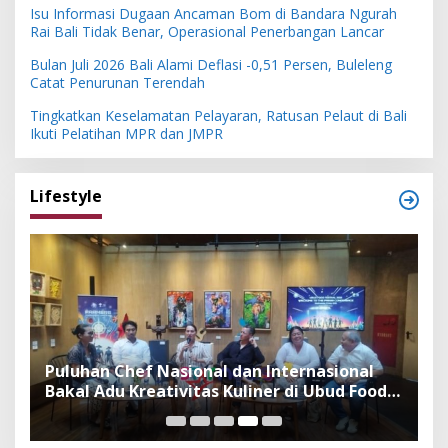
Isu Informasi Dugaan Ancaman Bom di Bandara Ngurah
Rai Bali Tidak Benar, Operasional Penerbangan Lancar
Bulan Juli 2026 Bali Alami Deflasi -0,51 Persen, Buleleng
Catat Penurunan Terendah
Tingkatkan Keselamatan Pelayaran, Ratusan Pelaut di Bali
Ikuti Pelatihan MPR dan JMPR
Lifestyle
,
Puluhan Chef Nasional dan Internasional
W
Bakal Adu Kreativitas Kuliner di Ubud Food
P
Festival 2026
T