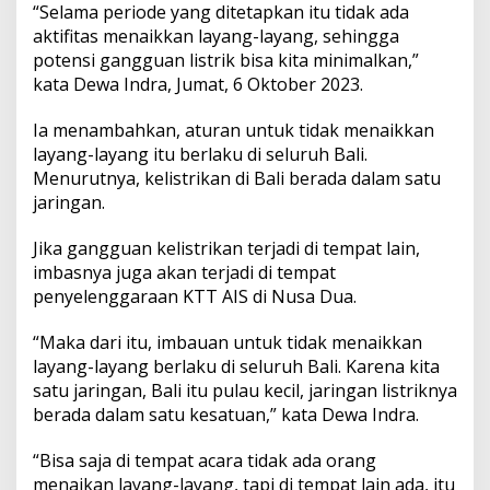
a
“Selama periode yang ditetapkan itu tidak ada
n
aktifitas menaikkan layang-layang, sehingga
L
potensi gangguan listrik bisa kita minimalkan,”
a
kata Dewa Indra, Jumat, 6 Oktober 2023.
y
a
n
Ia menambahkan, aturan untuk tidak menaikkan
g
layang-layang itu berlaku di seluruh Bali.
a
Menurutnya, kelistrikan di Bali berada dalam satu
n
jaringan.
Jika gangguan kelistrikan terjadi di tempat lain,
imbasnya juga akan terjadi di tempat
penyelenggaraan KTT AIS di Nusa Dua.
“Maka dari itu, imbauan untuk tidak menaikkan
layang-layang berlaku di seluruh Bali. Karena kita
satu jaringan, Bali itu pulau kecil, jaringan listriknya
berada dalam satu kesatuan,” kata Dewa Indra.
“Bisa saja di tempat acara tidak ada orang
menaikan layang-layang, tapi di tempat lain ada, itu