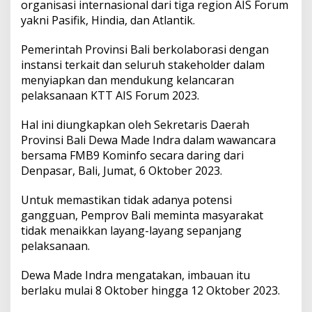
organisasi internasional dari tiga region AIS Forum
m
b
yakni Pasifik, Hindia, dan Atlantik.
a
u
Pemerintah Provinsi Bali berkolaborasi dengan
M
instansi terkait dan seluruh stakeholder dalam
a
menyiapkan dan mendukung kelancaran
s
y
pelaksanaan KTT AIS Forum 2023.
a
r
Hal ini diungkapkan oleh Sekretaris Daerah
a
Provinsi Bali Dewa Made Indra dalam wawancara
k
bersama FMB9 Kominfo secara daring dari
a
t
Denpasar, Bali, Jumat, 6 Oktober 2023.
T
i
Untuk memastikan tidak adanya potensi
d
gangguan, Pemprov Bali meminta masyarakat
a
tidak menaikkan layang-layang sepanjang
k
M
pelaksanaan.
e
n
Dewa Made Indra mengatakan, imbauan itu
a
berlaku mulai 8 Oktober hingga 12 Oktober 2023.
i
k