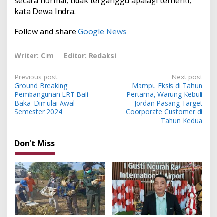
secara normal, tidak terganggu apalagi terhenti,”
kata Dewa Indra.
Follow and share
Google News
Writer: Cim
Editor: Redaksi
P
Previous post
Next post
Ground Breaking
Mampu Eksis di Tahun
o
Pembangunan LRT Bali
Pertama, Warung Kebuli
s
Bakal Dimulai Awal
Jordan Pasang Target
Semester 2024
Coorporate Customer di
t
Tahun Kedua
n
Don't Miss
a
v
i
g
a
t