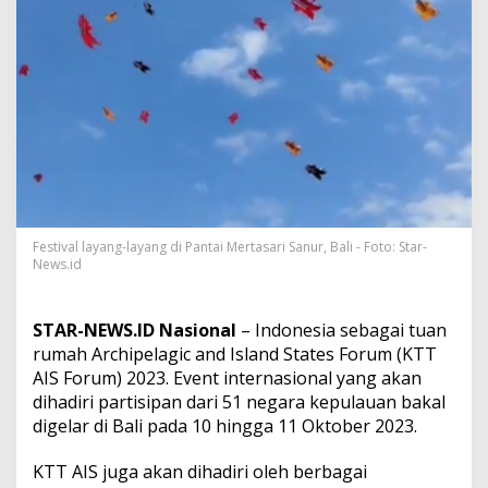
a
n
K
T
T
A
I
S
2
0
2
3
,
Festival layang-layang di Pantai Mertasari Sanur, Bali - Foto: Star-
P
News.id
e
m
p
STAR-NEWS.ID Nasional
– Indonesia sebagai tuan
r
rumah Archipelagic and Island States Forum (KTT
o
AIS Forum) 2023. Event internasional yang akan
v
B
dihadiri partisipan dari 51 negara kepulauan bakal
a
digelar di Bali pada 10 hingga 11 Oktober 2023.
l
i
KTT AIS juga akan dihadiri oleh berbagai
I