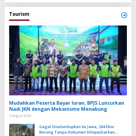
Tourism
Mudahkan Peserta Bayar Iuran, BPJS Luncurkan
Nadi JKN dengan Mekanisme Menabung
5 August 2026
Gagal Diselundupkan ke Jawa, 284 Ekor
Burung Tanpa Dokumen Dilepasliarkan