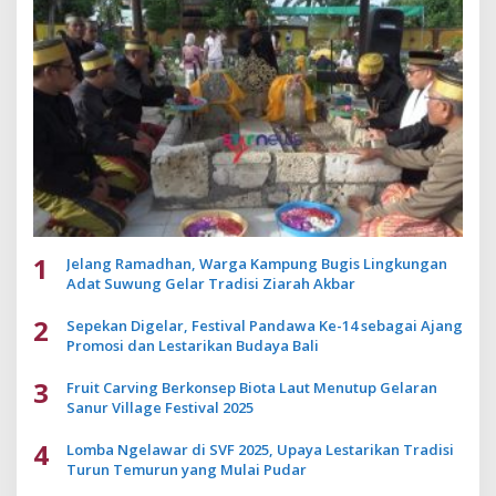
1
Jelang Ramadhan, Warga Kampung Bugis Lingkungan
Adat Suwung Gelar Tradisi Ziarah Akbar
2
Sepekan Digelar, Festival Pandawa Ke-14 sebagai Ajang
Promosi dan Lestarikan Budaya Bali
3
Fruit Carving Berkonsep Biota Laut Menutup Gelaran
Sanur Village Festival 2025
4
Lomba Ngelawar di SVF 2025, Upaya Lestarikan Tradisi
Turun Temurun yang Mulai Pudar