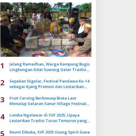
1
Jelang Ramadhan, Warga Kampung Bugis
Lingkungan Adat Suwung Gelar Tradisi
Ziarah Akbar
2
Sepekan Digelar, Festival Pandawa Ke-14
sebagai Ajang Promosi dan Lestarikan
Budaya Bali
3
Fruit Carving Berkonsep Biota Laut
Menutup Gelaran Sanur Village Festival
2025
4
Lomba Ngelawar di SVF 2025, Upaya
Lestarikan Tradisi Turun Temurun yang
Mulai Pudar
5
Resmi Dibuka, SVF 2025 Usung Spirit Guna