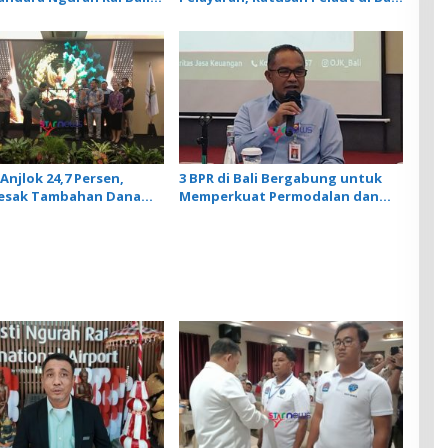
nar, Operasional
Ikuti Pelatihan MPR dan JMPR
ngan Lancar
Anjlok 24,7 Persen,
3 BPR di Bali Bergabung untuk
Desak Tambahan Dana
Memperkuat Permodalan dan
 Daerah untuk 2027
Tingkatkan Daya Saing