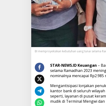
e
b
u
t
u
h
a
n
U
a
n
g
BI memproyeksikan kebutuhan uang tunai selama Ra
S
e
b
STAR-NEWS.ID Keuangan
– Ba
e
selama Ramadhan 2023 meningk
s
a
nominalnya mencapai Rp2.985 m
r
R
Mengantisipasi lonjakan penuk
p
kantor bank di seluruh wilayah B
2
seperti, layanan di pusat keram
.
9
mudik di Terminal Mengwi dan
8