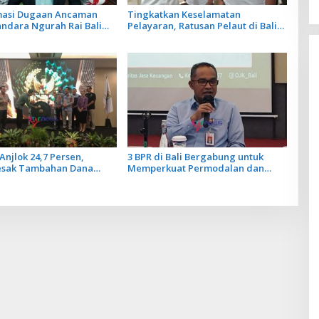
rmasi Dugaan Ancaman
Tingkatkan Keselamatan
andara Ngurah Rai Bali
Pelayaran, Ratusan Pelaut di Bali
ar, Operasional
Ikuti Pelatihan MPR dan JMPR
gan Lancar
Anjlok 24,7 Persen,
3 BPR di Bali Bergabung untuk
esak Tambahan Dana
Memperkuat Permodalan dan
Daerah untuk 2027
Tingkatkan Daya Saing