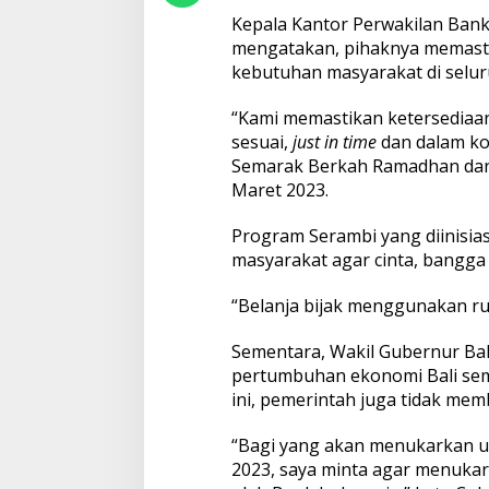
5
Kepala Kantor Perwakilan Bank
M
mengatakan, pihaknya memast
i
kebutuhan masyarakat di selur
l
i
a
“Kami memastikan ketersediaa
r
sesuai,
just in time
dan dalam kon
Semarak Berkah Ramadhan dan Idu
Maret 2023.
Program Serambi yang diinisia
masyarakat agar cinta, bangga
“Belanja bijak menggunakan rup
Sementara, Wakil Gubernur Ba
pertumbuhan ekonomi Bali sem
ini, pemerintah juga tidak me
“Bagi yang akan menukarkan ua
2023, saya minta agar menukar