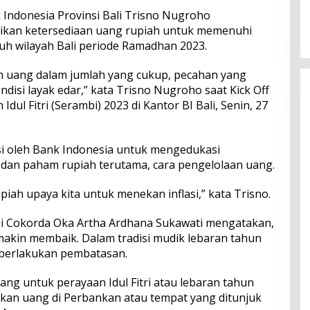
dan Serapan Investasi, Sira
 Indonesia Provinsi Bali Trisno Nugroho
Village Grand Outlet Bali Resmi
ikan ketersediaan uang rupiah untuk memenuhi
Dibuka di KEK Kura Kura
uh wilayah Bali periode Ramadhan 2023.
n uang dalam jumlah yang cukup, pecahan yang
disi layak edar,” kata Trisno Nugroho saat Kick Off
l Fitri (Serambi) 2023 di Kantor BI Bali, Senin, 27
si oleh Bank Indonesia untuk mengedukasi
 dan paham rupiah terutama, cara pengelolaan uang.
iah upaya kita untuk menekan inflasi,” kata Trisno.
li Cokorda Oka Artha Ardhana Sukawati mengatakan,
akin membaik. Dalam tradisi mudik lebaran tahun
mberlakukan pembatasan.
ng untuk perayaan Idul Fitri atau lebaran tahun
kan uang di Perbankan atau tempat yang ditunjuk