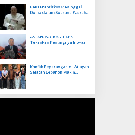
Paus Fransiskus Meninggal
Dunia dalam Suasana Paskah
di Usia 88 Tahun
ASEAN-PAC Ke-20, KPK
Tekankan Pentingnya Inovasi
Teknologi dalam
Pemberantasan Korupsi
Konflik Peperangan di Wilayah
Selatan Lebanon Makin
Memanas, PMI Asal Bali
Dipulangkan ke Indonesia