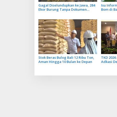
Gagal Diselundupkan ke Jawa, 284
Isu Info
Ekor Burung Tanpa Dokumen
Bom di B
Dilepasliarkan Cegah Ancaman
Tidak Ben
Penyakit
Penerban
Stok Beras Bulog Bali 12 Ribu Ton,
TKD 2026 
Aman Hingga 10 Bulan ke Depan
Adkasi D
Transfer 