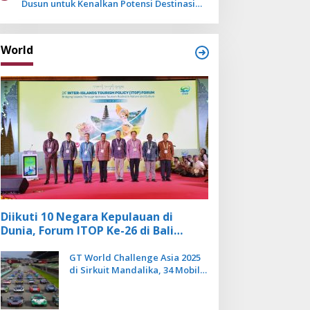
Dusun untuk Kenalkan Potensi Destinasi
Wisata Sanur
World
Diikuti 10 Negara Kepulauan di
Dunia, Forum ITOP Ke-26 di Bali
Angkat Pariwisata Kebugaran
Berbasis Alam dan Budaya
GT World Challenge Asia 2025
di Sirkuit Mandalika, 34 Mobil
Balap Dunia Bakal Adu
Kecepatan