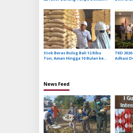
i
Dilepasliarkan Cegah Ancaman
Tidak Be
o
Penyakit
Penerba
n
Stok Beras Bulog Bali 12 Ribu
TKD 2026 
Ton, Aman Hingga 10 Bulan ke
Adkasi 
Depan
Transfer
News Feed