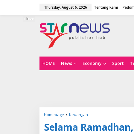
S
Thursday, August 6, 2026
Tentang Kami
Pedom
k
i
p
close
t
o
c
o
n
t
e
n
HOME
News
Economy
Sport
T
t
Homepage
/
Keuangan
S
e
Selama Ramadhan, 
l
a