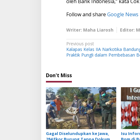
oleh Bank Indonesia,” kata Cok
Follow and share
Google News
Writer: Maha Liarosh
Editor: 
P
Previous post
Kalapas Kelas IIA Narkotika Bandun
o
Praktik Pungli dalam Pembebasan B
s
t
Don't Miss
n
a
v
i
g
a
t
Gagal Diselundupkan ke Jawa,
Isu Info
284 Ekor Burung Tanpa Dokumen
Bom di B