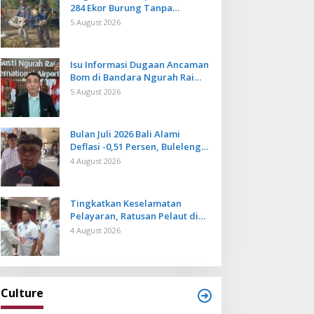
284 Ekor Burung Tanpa
Dokumen Dilepasliarkan Cegah
5 August 2026
Ancaman Penyakit
Isu Informasi Dugaan Ancaman
Bom di Bandara Ngurah Rai
Bali Tidak Benar, Operasional
5 August 2026
Penerbangan Lancar
Bulan Juli 2026 Bali Alami
Deflasi -0,51 Persen, Buleleng
Catat Penurunan Terendah
4 August 2026
Tingkatkan Keselamatan
Pelayaran, Ratusan Pelaut di
Bali Ikuti Pelatihan MPR dan
4 August 2026
JMPR
Culture