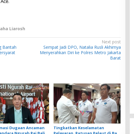
 Ace.
Maha Liarosh
Next post
g Bantah
Sempat Jadi DPO, Natalia Rusli Akhirnya
ersyarat
Menyerahkan Diri ke Polres Metro Jakarta
Barat
rmasi Dugaan Ancaman
Tingkatkan Keselamatan
andara Ngurah Rai Bali
Pelayaran, Ratusan Pelaut di Bali