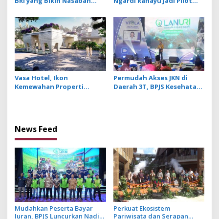
BRI yang Bikin Nasabah
Ngardi Rahayu Jadi Pilot
Tetap Setia
Project Ekosistem UMKM
Nusa Dua
Vasa Hotel, Ikon
Permudah Akses JKN di
Kemewahan Properti
Daerah 3T, BPJS Kesehatan
Hospitality Bintang Lima
Hadirkan Layanan Ujung
Hadir di Ubud
Negeri
News Feed
Mudahkan Peserta Bayar
Perkuat Ekosistem
Iuran, BPJS Luncurkan Nadi
Pariwisata dan Serapan