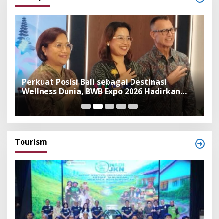
n
Perkuat Posisi Bali sebagai Destinasi
F
Wellness Dunia, BWB Expo 2026 Hadirkan
I
Exhibitor Nasional dan Global
K
Tourism