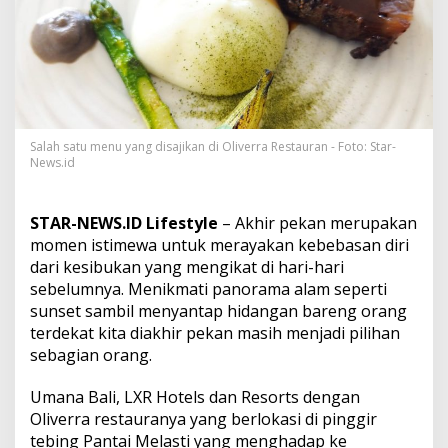
n
d
i
R
e
s
t
a
Salah satu menu yang disajikan di Oliverra Restauran - Foto: Star-
u
News.id
r
a
n
O
STAR-NEWS.ID Lifestyle
– Akhir pekan merupakan
l
momen istimewa untuk merayakan kebebasan diri
i
dari kesibukan yang mengikat di hari-hari
v
sebelumnya. Menikmati panorama alam seperti
e
sunset sambil menyantap hidangan bareng orang
r
r
terdekat kita diakhir pekan masih menjadi pilihan
a
sebagian orang.
s
a
Umana Bali, LXR Hotels dan Resorts dengan
m
Oliverra restauranya yang berlokasi di pinggir
b
i
tebing Pantai Melasti yang menghadap ke