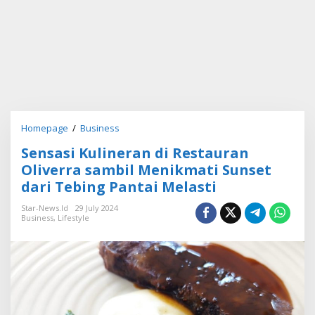
Homepage
/
Business
S
e
Sensasi Kulineran di Restauran
n
s
Oliverra sambil Menikmati Sunset
a
dari Tebing Pantai Melasti
s
i
Star-News.id
29 July 2024
K
Business
,
Lifestyle
u
l
i
n
e
r
a