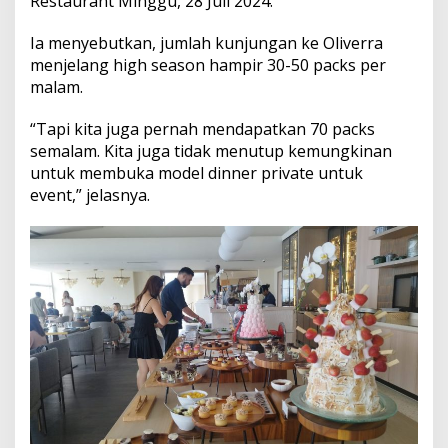
Restaurant Minggu, 28 Juli 2024.
g
P
Ia menyebutkan, jumlah kunjungan ke Oliverra
a
n
menjelang high season hampir 30-50 packs per
t
malam.
a
i
“Tapi kita juga pernah mendapatkan 70 packs
M
semalam. Kita juga tidak menutup kemungkinan
e
l
untuk membuka model dinner private untuk
a
event,” jelasnya.
s
t
i