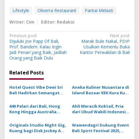
Lifestyle
Oliverra Restaurant
Pantai Melasti
Writer: Cim
Editor: Redaksi
P
Previous post
Next post
Dijuluki Joe Papp Of Bali,
Marak Bule Nakal, PDIP
o
Prof. Bandem: Kalau Ingin
Usulkan Kemenlu Buka
s
Jadi Penari yang Baik, Jadilah
Kantor Perwakilan di Bali
Orang yang Baik Dulu
t
n
Related Posts
a
v
Hotel Quest Vibe Dewi Sri
Aneka Kuliner Nusantara di
Bali Hadirkan Semangat
Island Bazaar KEK Kura Kura
i
Galungan dengan Unsur
Bali Diserbu Pengunjung
g
Keautentikan Budaya Bali
640 Pelari dari Bali, Hong
Ahli Meracik Koktail, Pria
Kong Hingga Australia
dari Ubud Wakili Indonesia
a
Bakal Ikuti Mamaka Fun
dalam Ajang Hennessy
t
Run di Kuta
MyWay Global Finals 2025 di
Originals Studio Night Gig,
Wamendagri Dukung Event
Prancis
i
Ruang bagi Disk Jockey Adu
Bali Spirit Festival 2025,
Bakat Musik
Perkuat Koneksi Yoga dan