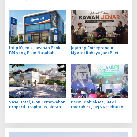
JKN dengan Mekanisme
Investasi, Sira Village Grand
Menabung
Outlet Bali Resmi Dibuka di
KEK Kura Kura
Intip10 Jenis Layanan Bank
Jejaring Entrepreneur
BRI yang Bikin Nasabah
Ngardi Rahayu Jadi Pilot
Tetap Setia
Project Ekosistem UMKM
Nusa Dua
Vasa Hotel, Ikon Kemewahan
Permudah Akses JKN di
Properti Hospitality Bintang
Daerah 3T, BPJS Kesehatan
Lima Hadir di Ubud
Hadirkan Layanan Ujung
Negeri