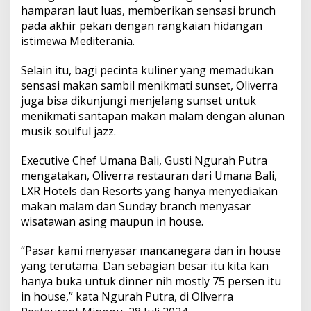
l
hamparan laut luas, memberikan sensasi brunch
M
pada akhir pekan dengan rangkaian hidangan
e
istimewa Mediterania.
n
i
k
Selain itu, bagi pecinta kuliner yang memadukan
m
sensasi makan sambil menikmati sunset, Oliverra
a
juga bisa dikunjungi menjelang sunset untuk
t
menikmati santapan makan malam dengan alunan
i
S
musik soulful jazz.
u
n
Executive Chef Umana Bali, Gusti Ngurah Putra
s
mengatakan, Oliverra restauran dari Umana Bali,
e
LXR Hotels dan Resorts yang hanya menyediakan
t
d
makan malam dan Sunday branch menyasar
a
wisatawan asing maupun in house.
r
i
“Pasar kami menyasar mancanegara dan in house
T
yang terutama. Dan sebagian besar itu kita kan
e
b
hanya buka untuk dinner nih mostly 75 persen itu
i
in house,” kata Ngurah Putra, di Oliverra
n