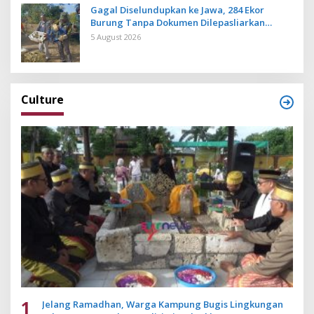
Gagal Diselundupkan ke Jawa, 284 Ekor
Burung Tanpa Dokumen Dilepasliarkan
Cegah Ancaman Penyakit
5 August 2026
Culture
1
Jelang Ramadhan, Warga Kampung Bugis Lingkungan