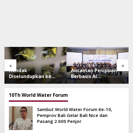
«
»
Hendak
Ancaman Penipuan
Diselundupkan ke
Berbasis AI
Pulau Dewata, 482
Meningkat, Satgas
Ekor Burung dari NTB
Pasti Perkuat
Diamankan Karantina
Penindakan dan
10Th World Water Forum
Bali
Pengembangan
Aplikasi Anti
Sambut World Water Forum Ke-10,
Penipuan
Pemprov Bali Gelar Bali Nice dan
Pasang 2.600 Penjor