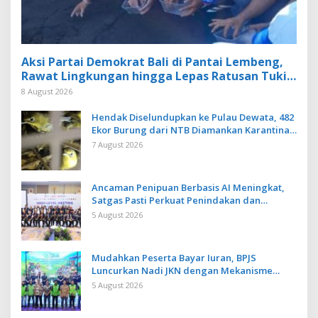
Aksi Partai Demokrat Bali di Pantai Lembeng,
Rawat Lingkungan hingga Lepas Ratusan Tukik
Bedawang Nala
8 August 2026
Hendak Diselundupkan ke Pulau Dewata, 482
Ekor Burung dari NTB Diamankan Karantina
Bali
7 August 2026
Ancaman Penipuan Berbasis AI Meningkat,
Satgas Pasti Perkuat Penindakan dan
Pengembangan Aplikasi Anti Penipuan
5 August 2026
Mudahkan Peserta Bayar Iuran, BPJS
Luncurkan Nadi JKN dengan Mekanisme
Menabung
5 August 2026