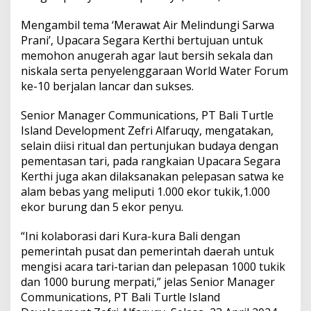
l
a
Mengambil tema ‘Merawat Air Melindungi Sarwa
r
Prani’, Upacara Segara Kerthi bertujuan untuk
B
a
memohon anugerah agar laut bersih sekala dan
l
niskala serta penyelenggaraan World Water Forum
i
ke-10 berjalan lancar dan sukses.
N
i
Senior Manager Communications, PT Bali Turtle
c
e
Island Development Zefri Alfaruqy, mengatakan,
d
selain diisi ritual dan pertunjukan budaya dengan
a
pementasan tari, pada rangkaian Upacara Segara
n
Kerthi juga akan dilaksanakan pelepasan satwa ke
P
alam bebas yang meliputi 1.000 ekor tukik,1.000
a
s
ekor burung dan 5 ekor penyu.
a
n
“Ini kolaborasi dari Kura-kura Bali dengan
g
pemerintah pusat dan pemerintah daerah untuk
2
mengisi acara tari-tarian dan pelepasan 1000 tukik
.
6
dan 1000 burung merpati,” jelas Senior Manager
0
Communications, PT Bali Turtle Island
0