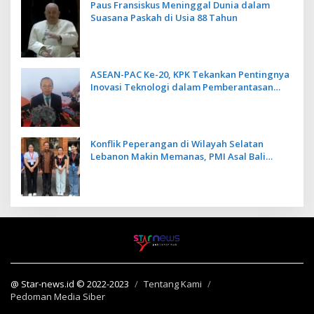
Paus Fransiskus Meninggal Dunia dalam
Suasana Paskah di Usia 88 Tahun
ASEAN-PAC Ke-20, KPK Tekankan Pentingnya
Inovasi Teknologi dalam Pemberantasan
Korupsi
Konflik Peperangan di Wilayah Selatan
Lebanon Makin Memanas, PMI Asal Bali
Dipulangkan ke Indonesia
@ Star-news.id © 2022-2023
Tentang Kami
Pedoman Media Siber