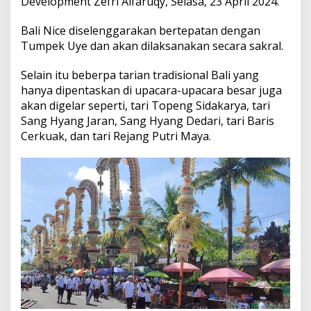
Development Zefri Alfaruqy, Selasa, 23 April 2024.
P
e
Bali Nice diselenggarakan bertepatan dengan
n
j
Tumpek Uye dan akan dilaksanakan secara sakral.
o
r
Selain itu beberpa tarian tradisional Bali yang
hanya dipentaskan di upacara-upacara besar juga
akan digelar seperti, tari Topeng Sidakarya, tari
Sang Hyang Jaran, Sang Hyang Dedari, tari Baris
Cerkuak, dan tari Rejang Putri Maya.