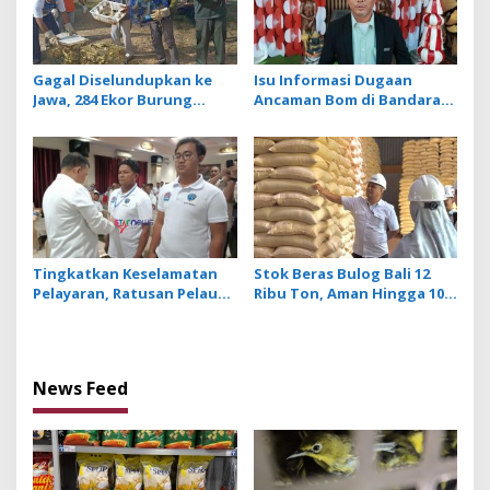
Gagal Diselundupkan ke
Isu Informasi Dugaan
Jawa, 284 Ekor Burung
Ancaman Bom di Bandara
Tanpa Dokumen
Ngurah Rai Bali Tidak
Dilepasliarkan Cegah
Benar, Operasional
Ancaman Penyakit
Penerbangan Lancar
Tingkatkan Keselamatan
Stok Beras Bulog Bali 12
Pelayaran, Ratusan Pelaut
Ribu Ton, Aman Hingga 10
di Bali Ikuti Pelatihan MPR
Bulan ke Depan
dan JMPR
News Feed