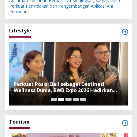
Ancaman Penipuan Berbasis AI Meningkat, Satgas Pasti
Perkuat Penindakan dan Pengembangan Aplikasi Anti
Penipuan
Lifestyle
n
Perkuat Posisi Bali sebagai Destinasi
F
Wellness Dunia, BWB Expo 2026 Hadirkan
I
Exhibitor Nasional dan Global
K
Tourism