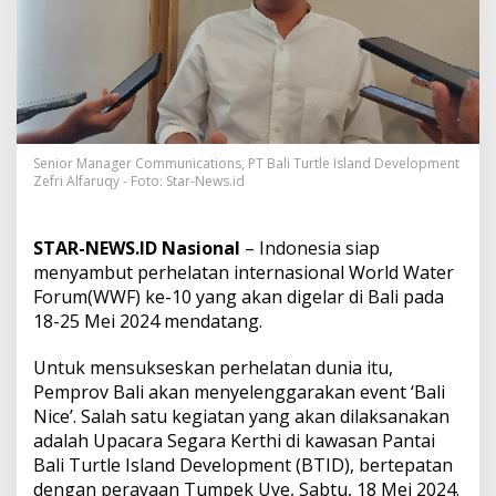
r
F
o
r
u
m
K
e
-
Senior Manager Communications, PT Bali Turtle Island Development
Zefri Alfaruqy - Foto: Star-News.id
1
0
,
P
STAR-NEWS.ID Nasional
– Indonesia siap
e
menyambut perhelatan internasional World Water
m
Forum(WWF) ke-10 yang akan digelar di Bali pada
p
18-25 Mei 2024 mendatang.
r
o
v
Untuk mensukseskan perhelatan dunia itu,
B
Pemprov Bali akan menyelenggarakan event ‘Bali
a
Nice’. Salah satu kegiatan yang akan dilaksanakan
l
adalah Upacara Segara Kerthi di kawasan Pantai
i
G
Bali Turtle Island Development (BTID), bertepatan
e
dengan perayaan Tumpek Uye, Sabtu, 18 Mei 2024.