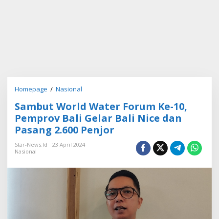
Homepage
/
Nasional
S
a
Sambut World Water Forum Ke-10,
m
b
Pemprov Bali Gelar Bali Nice dan
u
Pasang 2.600 Penjor
t
W
Star-News.id
23 April 2024
o
Nasional
r
l
d
W
a
t
e