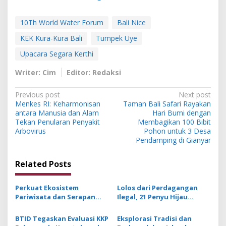
10Th World Water Forum
Bali Nice
KEK Kura-Kura Bali
Tumpek Uye
Upacara Segara Kerthi
Writer: Cim
Editor: Redaksi
P
Previous post
Next post
Menkes RI: Keharmonisan
Taman Bali Safari Rayakan
o
antara Manusia dan Alam
Hari Bumi dengan
s
Tekan Penularan Penyakit
Membagikan 100 Bibit
Arbovirus
Pohon untuk 3 Desa
t
Pendamping di Gianyar
n
Related Posts
a
v
Perkuat Ekosistem
Lolos dari Perdagangan
i
Pariwisata dan Serapan
Ilegal, 21 Penyu Hijau
g
Investasi, Sira Village
Dilepasliarkan di KEK Kura
Grand Outlet Bali Resmi
Kura Bali
BTID Tegaskan Evaluasi KKP
Eksplorasi Tradisi dan
a
Dibuka di KEK Kura Kura