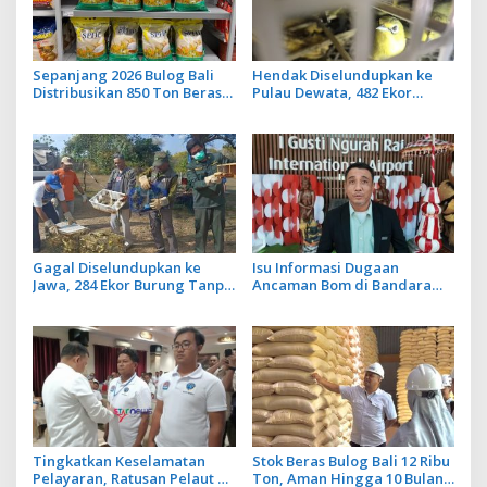
Sepanjang 2026 Bulog Bali
Hendak Diselundupkan ke
Distribusikan 850 Ton Beras
Pulau Dewata, 482 Ekor
Premium ke Jaringan Ritel
Burung dari NTB Diamankan
Moderen
Karantina Bali
Gagal Diselundupkan ke
Isu Informasi Dugaan
Jawa, 284 Ekor Burung Tanpa
Ancaman Bom di Bandara
Dokumen Dilepasliarkan
Ngurah Rai Bali Tidak Benar,
Cegah Ancaman Penyakit
Operasional Penerbangan
Lancar
Tingkatkan Keselamatan
Stok Beras Bulog Bali 12 Ribu
Pelayaran, Ratusan Pelaut di
Ton, Aman Hingga 10 Bulan