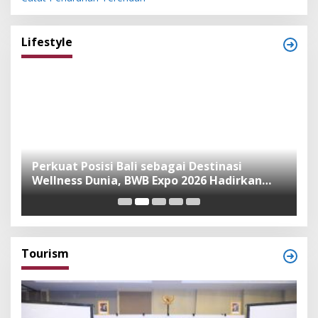
Lifestyle
n
Perkuat Posisi Bali sebagai Destinasi
F
Wellness Dunia, BWB Expo 2026 Hadirkan
I
Exhibitor Nasional dan Global
K
Tourism