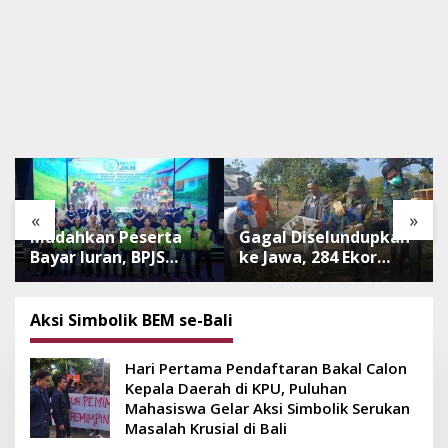
«
»
Mudahkan Peserta
Gagal Diselundupkan
Bayar Iuran, BPJS
ke Jawa, 284 Ekor
Luncurkan Nadi JKN
Burung Tanpa
dengan Mekanisme
Dokumen
Menabung
Dilepasliarkan Cegah
Aksi Simbolik BEM se-Bali
Ancaman Penyakit
Hari Pertama Pendaftaran Bakal Calon
Kepala Daerah di KPU, Puluhan
Mahasiswa Gelar Aksi Simbolik Serukan
Masalah Krusial di Bali