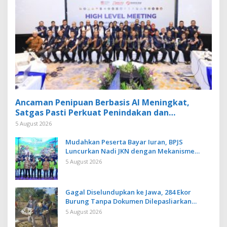
Ancaman Penipuan Berbasis AI Meningkat,
Satgas Pasti Perkuat Penindakan dan
Pengembangan Aplikasi Anti Penipuan
5 August 2026
Mudahkan Peserta Bayar Iuran, BPJS
Luncurkan Nadi JKN dengan Mekanisme
Menabung
5 August 2026
Gagal Diselundupkan ke Jawa, 284 Ekor
Burung Tanpa Dokumen Dilepasliarkan
Cegah Ancaman Penyakit
5 August 2026