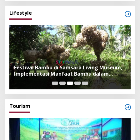
Lifestyle
Festival Bambu di Samsara Living Museum,
P
Implementasi Manfaat Bambu dalam
B
Kepercayaan Adat dan Budaya Bali
F
Tourism