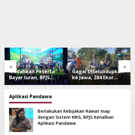
«
»
Mudahkan Peserta
Gagal Diselundupkan
Bayar Iuran, BPJS
ke Jawa, 284 Ekor
Luncurkan Nadi JKN
Burung Tanpa
dengan Mekanisme
Dokumen
Menabung
Dilepasliarkan Cegah
Aplikasi Pandawa
Ancaman Penyakit
Berlakukan Kebijakan Rawat Inap
dengan Sistem KRIS, BPJS Kenalkan
Aplikasi Pandawa