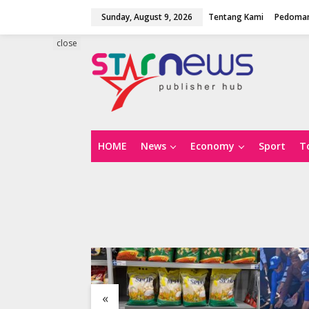
S
Sunday, August 9, 2026
Tentang Kami
Pedoman
k
i
p
close
t
o
c
o
n
t
e
n
HOME
News
Economy
Sport
T
t
«