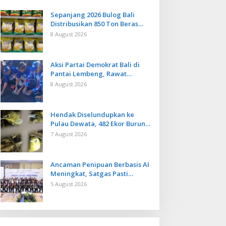
Sepanjang 2026 Bulog Bali
Distribusikan 850 Ton Beras
Premium ke Jaringan Ritel
8 August 2026
Moderen
Aksi Partai Demokrat Bali di
Pantai Lembeng, Rawat
Lingkungan hingga Lepas
8 August 2026
Ratusan Tukik Bedawang Nala
Hendak Diselundupkan ke
Pulau Dewata, 482 Ekor Burung
dari NTB Diamankan Karantina
7 August 2026
Bali
Ancaman Penipuan Berbasis AI
Meningkat, Satgas Pasti
Perkuat Penindakan dan
5 August 2026
Pengembangan Aplikasi Anti
Penipuan