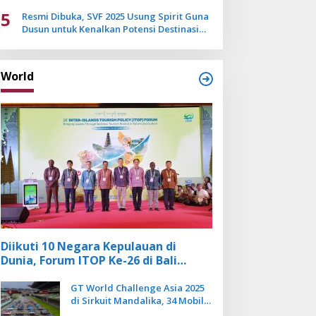
Mulai Pudar
5
Resmi Dibuka, SVF 2025 Usung Spirit Guna
Dusun untuk Kenalkan Potensi Destinasi
Wisata Sanur
World
Diikuti 10 Negara Kepulauan di
Dunia, Forum ITOP Ke-26 di Bali
Angkat Pariwisata Kebugaran
Berbasis Alam dan Budaya
GT World Challenge Asia 2025
di Sirkuit Mandalika, 34 Mobil
Balap Dunia Bakal Adu