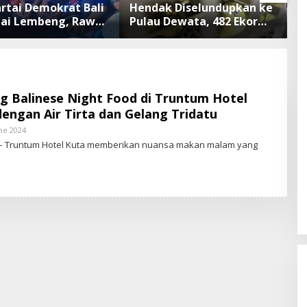
artai Demokrat Bali
Hendak Diselundupkan ke
A
tai Lembeng, Rawat
Pulau Dewata, 482 Ekor
B
ngan hingga Lepas
Burung dari NTB
S
n Tukik Bedawang
Diamankan Karantina Bali
P
P
A
g Balinese Night Food di Truntum Hotel
dengan Air Tirta dan Gelang Tridatu
ne 2024
B
Y
e – Truntum Hotel Kuta memberikan nuansa makan malam yang
S
T
A
R
-
N
E
W
S
.
I
D