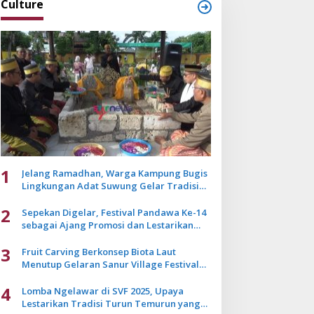
Culture
1
Jelang Ramadhan, Warga Kampung Bugis
Lingkungan Adat Suwung Gelar Tradisi
Ziarah Akbar
2
Sepekan Digelar, Festival Pandawa Ke-14
sebagai Ajang Promosi dan Lestarikan
Budaya Bali
3
Fruit Carving Berkonsep Biota Laut
Menutup Gelaran Sanur Village Festival
2025
4
Lomba Ngelawar di SVF 2025, Upaya
Lestarikan Tradisi Turun Temurun yang