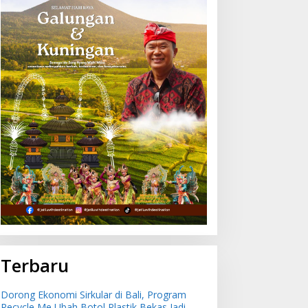
ncaman Penipuan
Dorong Ekonomi Sirkular
erbasis AI Meningkat,
di Bali, Program Recycle
atgas Pasti Perkuat
Me Ubah Botol Plastik
enindakan dan
Bekas Jadi Bahan Baku
engembangan Aplikasi
Baru
nti Penipuan
Terbaru
Dorong Ekonomi Sirkular di Bali, Program
Recycle Me Ubah Botol Plastik Bekas Jadi