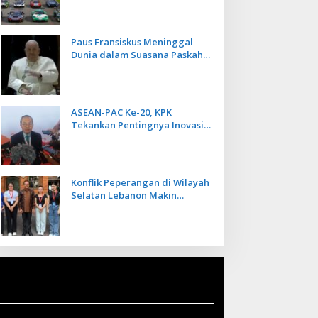
Kecepatan
Paus Fransiskus Meninggal
Dunia dalam Suasana Paskah
di Usia 88 Tahun
ASEAN-PAC Ke-20, KPK
Tekankan Pentingnya Inovasi
Teknologi dalam
Pemberantasan Korupsi
Konflik Peperangan di Wilayah
Selatan Lebanon Makin
Memanas, PMI Asal Bali
Dipulangkan ke Indonesia