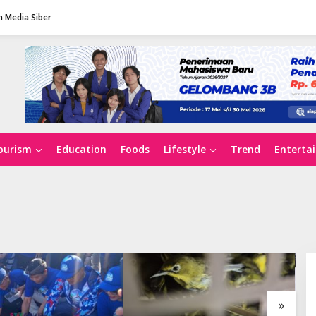
 Media Siber
ourism
Education
Foods
Lifestyle
Trend
Enterta
»